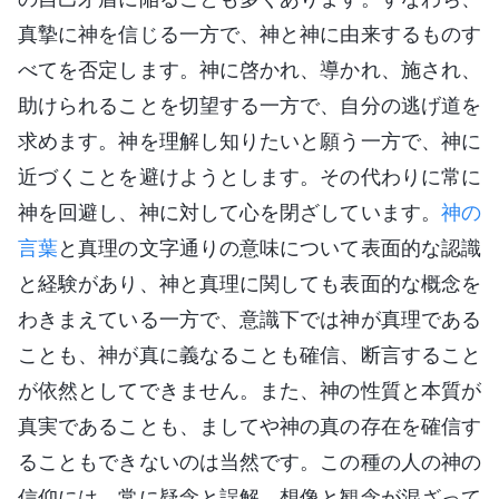
真摯に神を信じる一方で、神と神に由来するものす
べてを否定します。神に啓かれ、導かれ、施され、
助けられることを切望する一方で、自分の逃げ道を
求めます。神を理解し知りたいと願う一方で、神に
近づくことを避けようとします。その代わりに常に
神を回避し、神に対して心を閉ざしています。
神の
言葉
と真理の文字通りの意味について表面的な認識
と経験があり、神と真理に関しても表面的な概念を
わきまえている一方で、意識下では神が真理である
ことも、神が真に義なることも確信、断言すること
が依然としてできません。また、神の性質と本質が
真実であることも、ましてや神の真の存在を確信す
ることもできないのは当然です。この種の人の神の
信仰には、常に疑念と誤解、想像と観念が混ざって