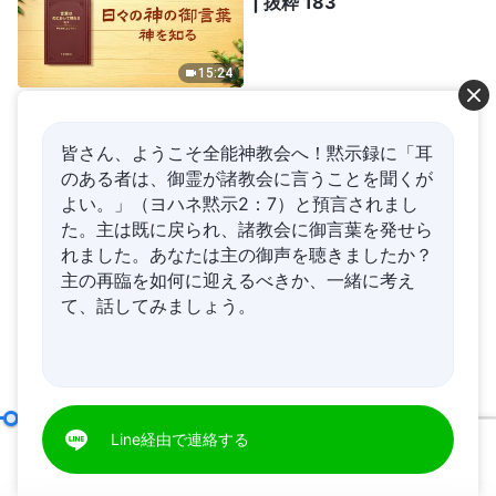
| 抜粋 183
15:24
日々の神の御言葉: いのちへ
の入り | 抜粋 445
皆さん、ようこそ全能神教会へ！黙示録に「耳
のある者は、御霊が諸教会に言うことを聞くが
よい。」（ヨハネ黙示2：7）と預言されまし
10:43
た。主は既に戻られ、諸教会に御言葉を発せら
れました。あなたは主の御声を聴きましたか？
日々の神の御言葉: 宗教的観
主の再臨を如何に迎えるべきか、一緒に考え
念を暴く | 抜粋 295
て、話してみましょう。
10:58
日々の神の御言葉: 神を知る | 抜粋 119
Line経由で連絡する
00:21
41:39