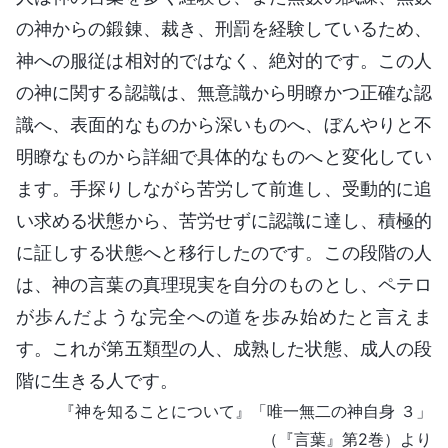
の神からの鍛錬、裁き、刑罰を経験しているため、
神への服従は相対的ではなく、絶対的です。この人
の神に関する認識は、無意識から明瞭かつ正確な認
識へ、表面的なものから深いものへ、ぼんやりと不
明瞭なものから詳細で具体的なものへと変化してい
ます。手探りしながら苦労して前進し、受動的に追
い求める状態から、苦労せずに認識に達し、積極的
に証しする状態へと移行したのです。この段階の人
は、神の言葉の真理現実を自分のものとし、ペテロ
が歩んだような完全への道を歩み始めたと言えま
す。これが第五類型の人、成熟した状態、成人の段
階に生きる人です。
『神を知ることについて』「唯一無二の神自身 ３」
（『言葉』第2巻）より