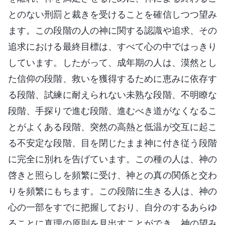
とのない刑罰と裁きを受けることを確信しつつ望み
ます。この段階の人の神に関する認識や追求、その
追求における最終目標は、すべて心の中ではっきり
しています。したがって、成年期の人は、漠然とし
た信仰の段階、救いを獲得するために恵みに依存す
る段階、試練に耐えられない未熟な段階、不明瞭な
段階、手探りで進む段階、進むべき道がなくなるこ
とがよくある段階、突然の高熱と低温が交互に起こ
る不安定な段階、目を閉じたまま神に付き従う段階
に完全に別れを告げています。この種の人は、神の
啓きと照らしを頻繁に受け、神との真の関係と交わ
りを頻繁にもちます。この段階に生きる人は、神の
心の一部をすでに把握しており、自分のするあらゆ
ることに真理の原則を見出すことができ、神の望み