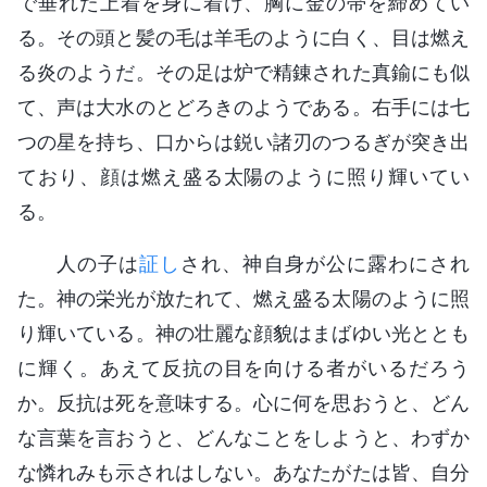
で垂れた上着を身に着け、胸に金の帯を締めてい
る。その頭と髪の毛は羊毛のように白く、目は燃え
る炎のようだ。その足は炉で精錬された真鍮にも似
て、声は大水のとどろきのようである。右手には七
つの星を持ち、口からは鋭い諸刃のつるぎが突き出
ており、顔は燃え盛る太陽のように照り輝いてい
る。
人の子は
証し
され、神自身が公に露わにされ
た。神の栄光が放たれて、燃え盛る太陽のように照
り輝いている。神の壮麗な顔貌はまばゆい光ととも
に輝く。あえて反抗の目を向ける者がいるだろう
か。反抗は死を意味する。心に何を思おうと、どん
な言葉を言おうと、どんなことをしようと、わずか
な憐れみも示されはしない。あなたがたは皆、自分