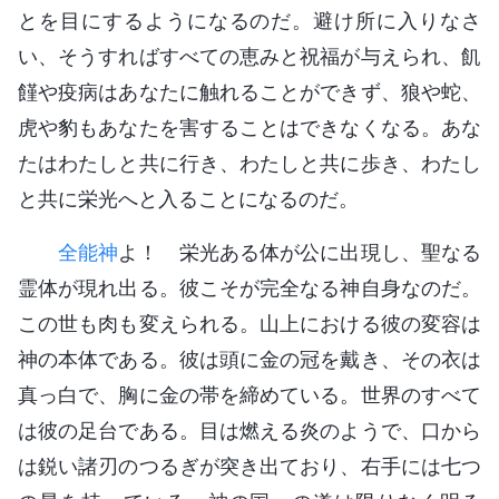
とを目にするようになるのだ。避け所に入りなさ
い、そうすればすべての恵みと祝福が与えられ、飢
饉や疫病はあなたに触れることができず、狼や蛇、
虎や豹もあなたを害することはできなくなる。あな
たはわたしと共に行き、わたしと共に歩き、わたし
と共に栄光へと入ることになるのだ。
全能神
よ！ 栄光ある体が公に出現し、聖なる
霊体が現れ出る。彼こそが完全なる神自身なのだ。
この世も肉も変えられる。山上における彼の変容は
神の本体である。彼は頭に金の冠を戴き、その衣は
真っ白で、胸に金の帯を締めている。世界のすべて
は彼の足台である。目は燃える炎のようで、口から
は鋭い諸刃のつるぎが突き出ており、右手には七つ