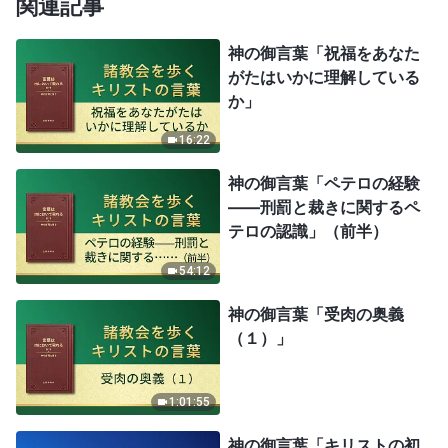
関連記事
神の御言葉「祝福をあなた
がたはいかに理解している
か」
16:22
神の御言葉「ペテロの経験
——刑罰と裁きに関するペ
テロの認識」（前半）
54:12
神の御言葉「受肉の奥義
（１）」
1:01:55
神の御言葉「キリストの初