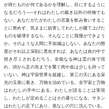
が得たものが何であるかを理解し、目にするように
なるだろう──それはわたしの裁き以外の何物でも
ない。あなたがたがわたしの言葉を飲み食いするこ
とに努めず、気ままに妨害してわたしが建て上げた
ものを破壊するなら、そんなことに我慢ができよう
か。そのような人間に手加減はしない。あなたの態
度がそれ以上深刻に悪化すれば、あなたは炎の中で
焼き尽くされるだろう。全能なる神は霊の体で現
れ、頭から足の先までを繋ぐ肉や血は少しも持って
いない。神は宇宙世界を超越し、第三の天にある栄
光の玉座に着き、万物を治めている。全宇宙と万物
はわたしの手中にある。わたしが語ることは実現
し、わたしが定めることはその通りになる。サタン
はわたしの足下にあり、底なしの穴に沈んでいる。