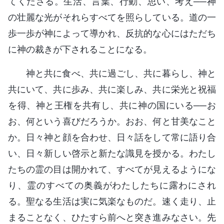
てくださる。生活、言葉、行動、思い、考え──神
の壮麗な光がそれらすべてを照らしている。道の一
歩一歩が神によって導かれ、反抗的な心にはただち
に神の裁きが下されることになる。
神と共に食べ、共に過ごし、共に暮らし、神と
共にいて、共に歩み、共に楽しみ、共に栄光と祝福
を得、神と王権を共有し、共に神の国にいる──お
お、何という喜びだろうか。おお、何と甘美なこと
か。日々神と顔を合わせ、日々話をして常に語り合
い、日々新しい啓示と新たな識見を授かる。わたし
たちの霊の目は開かれて、すべてが見えるようにな
り、霊のすべての奥義がわたしたちに露わにされ
る。聖なる生活は実に気楽なものだ。速く走り、止
まることなく、ひたすら前へと突き進みなさい。先