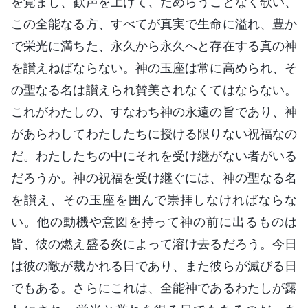
を覚まし、歓声を上げて、ためらうことなく歌い、
この全能なる方、すべてが真実で生命に溢れ、豊か
で栄光に満ちた、永久から永久へと存在する真の神
を讃えねばならない。神の玉座は常に高められ、そ
の聖なる名は讃えられ賛美されなくてはならない。
これがわたしの、すなわち神の永遠の旨であり、神
があらわしてわたしたちに授ける限りない祝福なの
だ。わたしたちの中にそれを受け継がない者がいる
だろうか。神の祝福を受け継ぐには、神の聖なる名
を讃え、その玉座を囲んで崇拝しなければならな
い。他の動機や意図を持って神の前に出るものは
皆、彼の燃え盛る炎によって溶け去るだろう。今日
は彼の敵が裁かれる日であり、また彼らが滅びる日
でもある。さらにこれは、全能神であるわたしが露