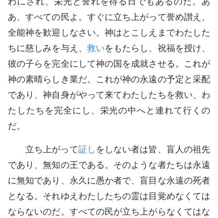
わにされ、栄光と誉れを得る日でもあるのだ。あ
あ、すべての民よ。すぐに立ち上がって誉め讃え、
全能神を歓迎しなさい。神はとこしえまでわたした
ちに慈しみを与え、
救い
をもたらし、祝福を授け、
彼の子らを完全にして神の国を成就させる。これが
神の素晴らしき業だ。これが神の永遠の予定と采配
であり、神自身がやって来てわたしたちを救い、わ
たしたちを完全にし、栄光の中へと連れて行くの
だ。
立ち上がって
証し
をしない者は皆、盲人の祖先
であり、無知の王である。そのような者たちは永遠
に無知であり、永久に愚か者で、盲目な永遠の死者
となる。それゆえわたしたちの霊は目覚めなくては
ならないのだ。すべての民が立ち上がらなくてはな