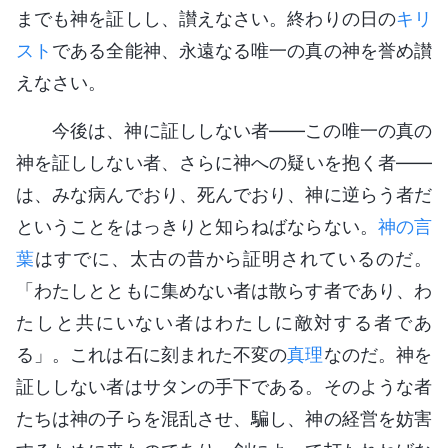
までも神を証しし、讃えなさい。終わりの日の
キリ
スト
である全能神、永遠なる唯一の真の神を誉め讃
えなさい。
今後は、神に証ししない者――この唯一の真の
神を証ししない者、さらに神への疑いを抱く者――
は、みな病んでおり、死んでおり、神に逆らう者だ
ということをはっきりと知らねばならない。
神の言
葉
はすでに、太古の昔から証明されているのだ。
「わたしとともに集めない者は散らす者であり、わ
たしと共にいない者はわたしに敵対する者であ
る」。これは石に刻まれた不変の
真理
なのだ。神を
証ししない者はサタンの手下である。そのような者
たちは神の子らを混乱させ、騙し、神の経営を妨害