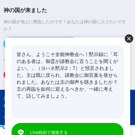
神の国が来ました
神の国が地上に降臨したのです！あなたは神の国に入りたいです
か？
Line経由で連絡する
皆さん、ようこそ全能神教会へ！黙示録に「耳
のある者は、御霊が諸教会に言うことを聞くが
フォローする
よい。」（ヨハネ黙示2：7）と預言されまし
た。主は既に戻られ、諸教会に御言葉を発せら
れました。あなたは主の御声を聴きましたか？
主の再臨を如何に迎えるべきか、一緒に考え
て、話してみましょう。
利用規約
プライバシーポリシー
Credits
Cookies Policy
Copyright © 2026
全能神教会
All rights reserved.
キリストの初めの言葉：第三十四章
Line経由で連絡する