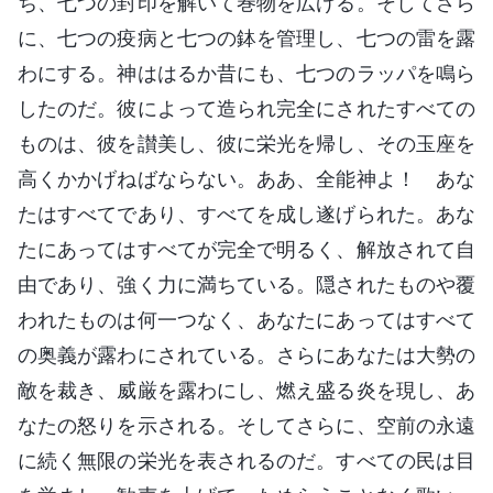
ち、七つの封印を解いて巻物を広げる。そしてさら
に、七つの疫病と七つの鉢を管理し、七つの雷を露
わにする。神ははるか昔にも、七つのラッパを鳴ら
したのだ。彼によって造られ完全にされたすべての
ものは、彼を讃美し、彼に栄光を帰し、その玉座を
高くかかげねばならない。ああ、全能神よ！ あな
たはすべてであり、すべてを成し遂げられた。あな
たにあってはすべてが完全で明るく、解放されて自
由であり、強く力に満ちている。隠されたものや覆
われたものは何一つなく、あなたにあってはすべて
の奥義が露わにされている。さらにあなたは大勢の
敵を裁き、威厳を露わにし、燃え盛る炎を現し、あ
なたの怒りを示される。そしてさらに、空前の永遠
に続く無限の栄光を表されるのだ。すべての民は目