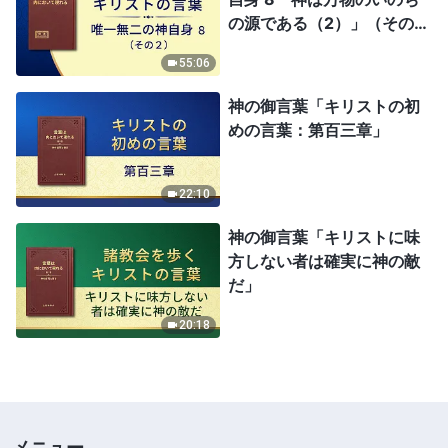
の源である（2）」（その
2）
55:06
神の御言葉「キリストの初
めの言葉：第百三章」
22:10
神の御言葉「キリストに味
方しない者は確実に神の敵
だ」
20:18
メニュー