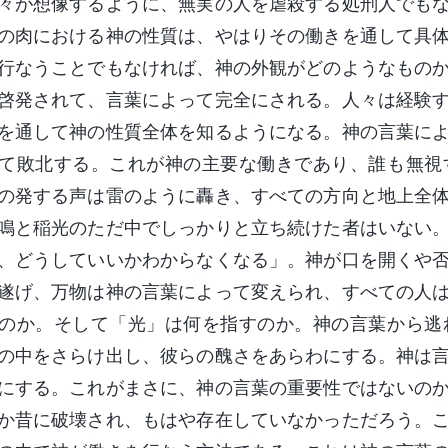
々が想像するように、無実の人を虐殺する処刑人でも
の肉における神の性質は、やはりその働きを通して具
行なうことでもなければ、神の外観がどのようなもの
啓発されて、言葉によって完全にされる。人々は経験
を通して神の性質全体を知るようになる。神の言葉に
て敗北する。これが神の主要な働きであり、誰も無視
の発する声は雷のように轟き、すべての方向と地上全
鳴と稲光のただ中でしっかりと立ち続けた者はいない
、どうしていいかわからなくなる」。神が口を開くや
遂げ、万物は神の言葉によって変えられ、すべての人
のか。そして「光」は何を指すのか。神の言葉から逃
の中をさらけ出し、彼らの醜さをあらわにする。神は
にする。これがまさに、神の言葉の重要性ではないの
か昔に破壊され、もはや存在していなかっただろう。