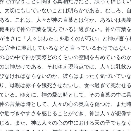
界で行なうことに関する真相だけだと、誤って信じて
、大切にもしていないことは明らかである。むしろ、
ある。これは、人々が神の言葉とは何か、あるいは奥
範囲内で神の言葉を読んでいるに過ぎない。神の言葉
がまさに「人々はわたしを欺くのが巧い」と神が言う
は完全に混乱しているなどと言っているわけではない
の心の中で神が実際どのくらいの空間を占めているの
のは神だけである。それゆえ現時点では、人々は乳飲
びなければならないのか、彼らはまったく気づいてい
り、母親は赤子を餓死させないし、食べ過ぎて死なせ
ている。ゆえに、神の愛は時として、その言葉の中に
神の言葉は時として、人々の心の奥底を傷つけ、また
や近づきやすさを感じることができ、神は人々が想像
じる。また、神は人々の心の中における天の子でもな