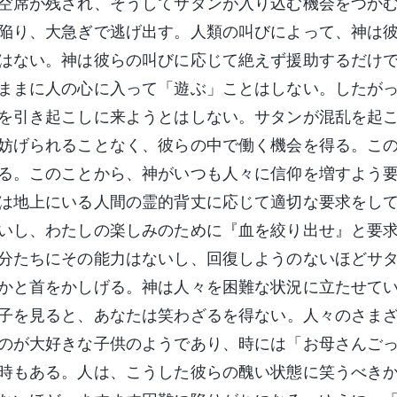
空席が残され、そうしてサタンが入り込む機会をつか
陥り、大急ぎで逃げ出す。人類の叫びによって、神は
はない。神は彼らの叫びに応じて絶えず援助するだけ
ままに人の心に入って「遊ぶ」ことはしない。したが
を引き起こしに来ようとはしない。サタンが混乱を起
妨げられることなく、彼らの中で働く機会を得る。こ
る。このことから、神がいつも人々に信仰を増すよう
は地上にいる人間の霊的背丈に応じて適切な要求をし
いし、わたしの楽しみのために『血を絞り出せ』と要
分たちにその能力はないし、回復しようのないほどサ
かと首をかしげる。神は人々を困難な状況に立たせて
子を見ると、あなたは笑わざるを得ない。人々のさま
のが大好きな子供のようであり、時には「お母さんご
時もある。人は、こうした彼らの醜い状態に笑うべき