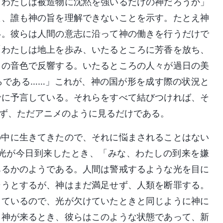
「わたしは被造物に沈黙を強いるだけの神だろうか」
た、誰も神の旨を理解できないことを示す。たとえ神
い。彼らは人間の意志に沿って神の働きを行うだけで
「わたしは地上を歩み、いたるところに芳香を放ち、
しの音色で反響する。いたるところの人々が過日の美
らである……」これが、神の国が形を成す際の状況と
でに予言している。それらをすべて結びつければ、そ
ず、ただアニメのように見るだけである。
の中に生きてきたので、それに悩まされることはない
光が今日到来したとき、「みな、わたしの到来を嫌
あるかのようである。人間は警戒するような光を目に
そうとするが、神はまだ満足せず、人類を断罪する。
きているので、光が欠けていたときと同じように神に
、神が来るとき、彼らはこのような状態であって、新