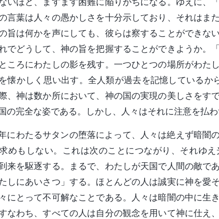
ないほど、ますます困難に陥りがちになる。ゆえに、
の言葉は人々の愚かしさを十分示しており、それはま
の旨は何かを声にしても、彼らは察することができな
れでどうして、神の旨を把握することができようか。
ところにわたしの影を残す。一つひとつの場所がわた
を懐かしく思い出す。全人類が過去を記憶しているか
際、神は数か所において、神の国の実現の美しさをす
国の完全な姿である。しかし、人々はそれに注意を払わ
年にわたるサタンの堕落によって、人々は絶えず暗闇
求めもしない。これは次のことにつながり、それゆえ
到来を駆逐する。まるで、わたしが天国で人間の敵で
たしにあいさつ」する。ほとんどの人は誠実に神を愛
々にとって不可解なことである。人々は暗闇の中に生
すなわち、すべての人は自分の観念を用いて神に仕え