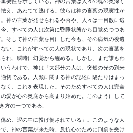
の重要性を示している。神の言葉は人々の魂の奥深く
に怯え、あわてて逃げる。彼らは神の言葉の現実性か
る。神の言葉が発せられるや否や、人々は一目散に逃
に今、すべての人は次第に昏睡状態から目覚めつつあ
だ。そして神の言葉を目にした今も、その病気の後遺
きない。これがすべての人の現状であり、次の言葉を
ぶられ、瞬時に幻覚から醒める。しかし、まだ誰もわ
ういうわけで、神は「大部分の人は、突然の光の到来
く適切である。人類に関する神の記述に隔たりはまっ
りなく、これを表現した。そのためすべての人は完全
らの愛が心の奥底から高まり始めた。このようにして
き方の一つである。
を傷め、泥の中に投げ倒されている」。このような人
ので、神の言葉が来た時、反抗心のために刑罰を受け