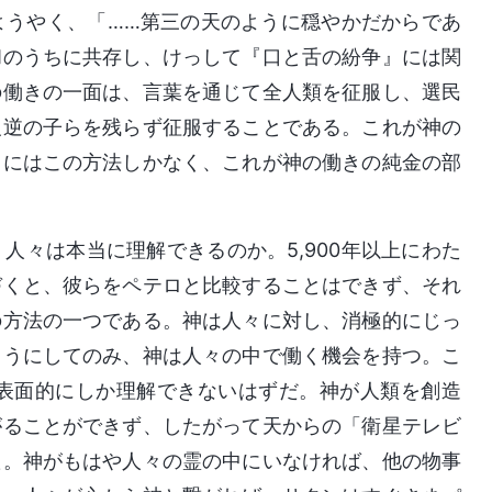
ようやく、「……第三の天のように穏やかだからであ
和のうちに共存し、けっして『口と舌の紛争』には関
の働きの一面は、言葉を通じて全人類を征服し、選民
反逆の子らを残らず征服することである。これが神の
るにはこの方法しかなく、これが神の働きの純金の部
人々は本当に理解できるのか。5,900年以上にわた
づくと、彼らをペテロと比較することはできず、それ
の方法の一つである。神は人々に対し、消極的にじっ
ようにしてのみ、神は人々の中で働く機会を持つ。こ
表面的にしか理解できないはずだ。神が人類を創造
がることができず、したがって天からの「衛星テレビ
た。神がもはや人々の霊の中にいなければ、他の物事