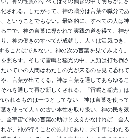
ない。神の性質のすべてはその働きの中で明らかにさ
体化される。したがって、神の職分は言葉の職分であ
か、ということでもない。最終的に、すべての人は神
する中で、神の言葉に導かれて実践の道を得て、神が
より、神の働きのすべてが成就し、人々は活気づき、
することはできない。神の次の言葉を見てみよう。
体を照らす。そして雷鳴と稲光の中、人類は打ち倒さ
。たいていの人間はわたしの光が来るのを見て恐れて
否や、言葉が出てくる。神は言葉を通してあらゆるこ
はそれを通して再び新しくされる。「雷鳴と稲光」は
れられるものは一つとしてない。神は言葉を使って
言葉を使って人々の古い本性を取り扱い、神の民を残
か。全宇宙で神の言葉の助けと支えがなければ、全人
これが、神が行うことの原則であり、六千年にわたる