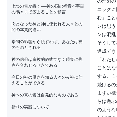
のための
七つの雷が轟く──神の国の福音が宇宙
ニックに
の隅々まで広まることを預言
む」こと
肉となった神と神に使われる人々との
ンは思う
間の本質的違い
ンは混乱
暗闇の影響から脱すれば、あなたは神
そうして
のものとされる
達成でき
神の信仰は宗教的儀式でなく現実に焦
「わたし
点を合わせるべきである
ことはな
する。自
今日の神の働きを知る人々のみ神に仕
えることができる
続けるの
まずい様
神への真の愛は自発的なものである
らは遊ぶ
祈りの実践について
のような