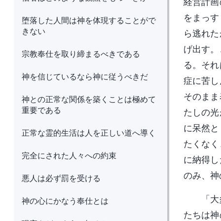
経営計画
をまっす
堕落した人間は神を体現することがで
きない
ら逃れた
げ出す。
宗教奉仕を取り締まるべきである
る。それ
神を信じているなら神に従うべきだ
症に苦し
そのまま
神との正常な関係を築くことは極めて
重要である
たしの光
に呆然と
正常な霊的生活は人を正しい道へ導く
たくなく
完全にされた人々への約束
に納得し
のみ、神
悪人は必ず罰を受ける
「大
神の心にかなう奉仕とは
たちは神