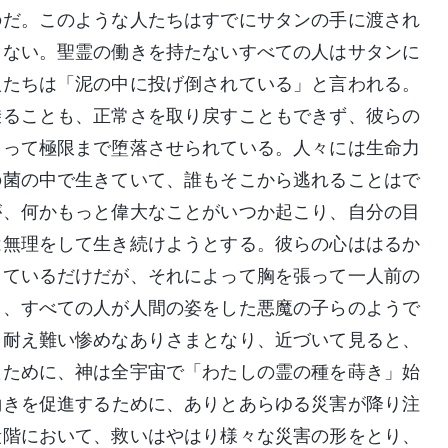
のだ。このような人たちはすでにサタンの手に渡され
もない。聖霊の働きを持たないすべての人はサタンに
人たちは「泥の中に投げ倒されている」と言われる。
乗ることも、正常さを取り戻すこともできず、彼らの
よって極限まで堕落させられている。人々には生命力
の菌の中で生きていて、誰もそこから逃れることはで
が、何かもっと偉大なことがいつか起こり、自分の目
は無理をして生き続けようとする。彼らの心ははるか
っているだけだが、それによって胸を張って一人前の
も、すべての人が人間の姿をした悪魔の子らのようで
、耐え難い惨めなありさまとなり、近づいて見ると、
たために、神は全宇宙で「わたしの霊の種を蒔き」始
働きを促進するために、ありとあらゆる災害が降り注
段階において、救いはやはり様々な災害の形をとり、