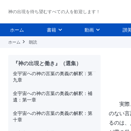
五章
神の出現を待ち望むすべての人を歓迎します！
全宇宙への神の言葉の奥義の解釈：第
六章
ホーム
書籍
動画
讃
全宇宙への神の言葉の奥義の解釈：ペ
テロの一生
ホーム
朗読
全宇宙への神の言葉の奥義の解釈：第
八章
『神の出現と働き』（選集）
全‌宇‌宙‌へ‌の‌神‌の‌言‌葉‌の‌奥‌義‌の‌解‌釈‌：第‌
九‌章‌
全宇宙への神の言葉の奥義の解釈：補
遺：第一章
実際
全宇宙への神の言葉の奥義の解釈：第
のない言
十章
るのは、