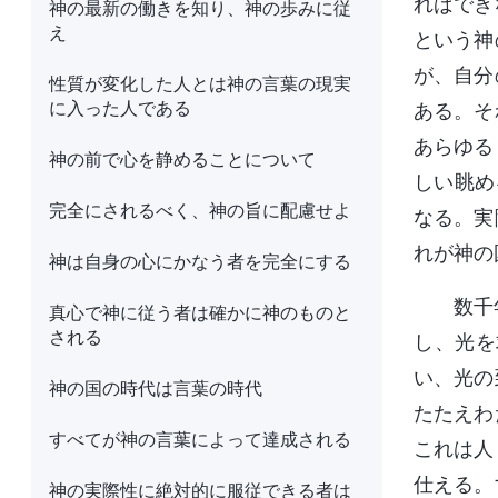
ればでき
神の最新の働きを知り、神の歩みに従
え
という神
が、自分
性質が変化した人とは神の言葉の現実
に入った人である
ある。そ
あらゆる
神の前で心を静めることについて
しい眺め
完全にされるべく、神の旨に配慮せよ
なる。実
れが神の
神は自身の心にかなう者を完全にする
数千
真心で神に従う者は確かに神のものと
される
し、光を
い、光の
神の国の時代は言葉の時代
たたえわ
すべてが神の言葉によって達成される
これは人
仕える。
神の実際性に絶対的に服従できる者は