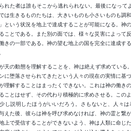
られた者は誰もそこから逃れられない。最後になって
では生きるものたちは、大きいものも小さいものも調
」という状況を地上で達成することが可能になる。神
ることである。また別の面では、様々な災害によって
働きの一部である。神の望む地上の国を完全に達成す
。
が天の動態を理解することを、神は絶えず求めている。
ンに堕落させられてきたという人々の現在の実情に基
が理解することはまったくできない。これは神の働き
ることはせず、その代わり積極的に求めさせる。この
少し説明したほうがいいだろう。さもないと、人々は
与えた後、彼らは神を呼び求めなければ、神の霊と繋
地上で受信することができないよう、神は人類に命じ