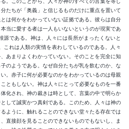
いる。このことから、人々が神のすべての言葉を等し
自分たちが「奥義」と信じるものだけに重点を置いて
義とは何かをわかっていない証拠である。彼らは自分
を本当に愛する者は一人もいないというのが現実であ
根源である。神は、人々には長所がまったくないと
。これは人類の実情を表わしているのである。人々
か、あまりよくわかっていない。そのことを完全に知
み子のようである。なぜ自分たちが乳を飲むのか、な
ない。赤子に何が必要なのかをわかっているのは母親
ることもしない。神は人々にとって必要なものを一番
具体化され、神の裁きは時として、言葉の中で明らか
時として誠実かつ真剣である。このため、人々は神の
するように、触れることのできない堂々たる存在では
く、直接顔を見ることのできないものでもないし、ま