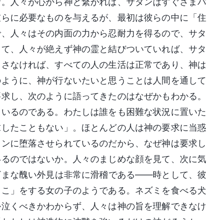
む。人々が心から神と繋がれば、サタンはすぐさまパ
彼らに必要なものを与えるが、最初は彼らの中に「住
で、人々はその内面の力から忍耐力を得るので、サタ
って、人々が絶えず神の霊と結びついていれば、サタ
こさなければ、すべての人の生活は正常であり、神は
のように、神が行ないたいと思うことは人間を通して
要求し、次のように語ってきたのはなぜかもわかる。
ているのである。わたしは誰をも困難な状況に置いた
求したこともない」。ほとんどの人は神の要求に当惑
タンに堕落させられているのだから、なぜ神は要求し
いるのではないか。人々のまじめな顔を見て、次に気
ざまな醜い外見は非常に滑稽である――時として、彼
っこ」をする女の子のようである。ネズミを食べる犬
か泣くべきかわからず、人々は神の旨を理解できなけ