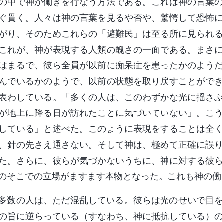
の中で神が働きを行なう方法である。これは神の言葉
ぐ貫く。人々は神の言葉を見るや否や、驚愕して恐怖
がり、そのためこれらの「避難民」は至る所に見られ
これが、神が表現する人類の醜さの一面である。まさ
はまるで、彼ら全員が以前に痴呆症を患ったかのよう
んでいるかのようで、以前の状態を取り戻すことがで
表わしている。「多くの人は、このわずかな光に揺さ
が地上に降る日が訪れたことに気づいていない」。こ
している」と述べた。このように表現をすることは全
、針の先さえ通さない。そして神は、極めて正確に誤
た。さらに、彼らが気づかないうちに、神に対する彼
のそこでの立場がますます本物となった。これも神の働
多数の人は、ただ混乱している。彼らは光のせいで目
の旨に逆らっている（すなわち、神に抵抗している）