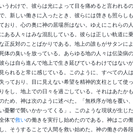
いうわけで、彼らは光によって目を痛めると言われる
で、新しい働きに入ったとき、彼らには啓きも照らし
ており、心の奥に神の居場所はない。ゆえにこれらの
にある人々はみな混乱している。彼らは正しい軌道に
な正反対のことばかりである。地上の誰もがサタンに
死体の臭いを放っている。あらゆる地の人々は伝染病
彼らは自ら進んで地上で生き延びているわけではない
見られると常に感じている。このように、すべての人
失っており、目に見えない希望を精神的支柱として使
りをし、地上での日々を過ごしている。それはあたか
のため、神は次のように述べた。「無秩序が地を覆い
い憂鬱で襲いかかってくる」。このような現状が生じ
全体で
救い
の働きを実行し始めたのである。神はこの
し、そうすることで人間を救い始めた。神の働きの各