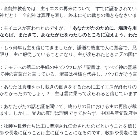
しく話してください！
2：全能神教会では、主イエスの再来について、すでに証をされて
神だと！ 全能神は真理を表し、終末にその裁きの働きをなさい
ると信じています。これは、主イエスが明白に言われたからです
2：主イエスが言われたのですが、「
あなたがたのために、場所を用
のとき、地のすべての民族は嘆き、そして力と大いなる栄光とを
ならば、またきて、あなたがたをわたしのところに迎えよう。わ
う
」（マタイによる福音書 24:30）。ヨハネの黙示録にも預言さ
よる福音書 14:2-3）。主イエスは復活し天に戻り、私達のた
の目、ことに、彼を刺しとおした者たちは、彼を仰ぎ見るであろ
2：もう何年も主を信じてきましたが、謙遜な態度で人に寛容で、
が戻られたのなら、私達を天に引き上げ空に持ち上げ主にお目見
う」
（ヨハネの黙示録 1:7）。私も主が雲に乗って再臨され、我
限り、主に服従していることになり、主が戻られたときに天の国
して地にあり話し働いているというから、どうやって私達を天国
って来られない主イエスを受け入れることはできません。あなた
に、「わたしは戦いをりっぱに戦いぬき、走るべき行程を走りつ
に？
。でも、誰もそのことを知らないと。しかし、主が雲に乗り、公
2：テモテへの第二の手紙の中でパウロが「聖書は、すべて神の霊感
るばかりである……」（テモテヘの第二の手紙 4:7-8）。しか
乗って公に現れ、直ちに天国にお連れ下さることを、我々は待っ
て神の言葉だと言っている。聖書は神様を代弁し、パウロがそう
きを受けなければならず、清められてはじめて神様の賞賛を得て
ですが、これまで何年も主を信仰し、主に仕え働いてきた私たち
2：あなたは真理を示し裁きの働きをするために主イエスが終わり
国へ行けないのでしょうか？
かなかったのでしょう？ 主は雲に乗って戻られると信じていま
空中に持ち上げられるだと信じています。パウロが「しかし、わ
2：あなたがたの話と証を聞いて、終わりの日における主の再臨が
リストのこられるのを、わたしたちは待ち望んでいる。彼は、万
ます。しかし、受肉の真理は理解できておらず、中国共産党政府
いからだを、ご自身の栄光のからだと同じかたちに変えて下さるであ
ます。結果として、受肉された神様をただの人として扱い、さら
です。でも、あなたがたは主は受肉して人の子として現れ終わり
2：牧師や長老たちは主に聖別され任命されたのだということを信
ついてお聞きしたいのです。受肉とは何でしょうか？ 受肉され
。それは有り得ない思います！ 神は全能で神の一言で天と地す
師や長老に従うことは主に従うことになるのです。牧師や長老に
しょう？
ちを聖なるものにしてくださいます。真理を示し裁きの働きをし