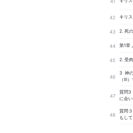
キリス
41
キリス
42
2. 
43
第1章
44
2. 
45
3 神
46
（Ⅲ）
質問3
47
に会い
質問３
48
もして
のに、
いので