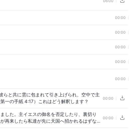
06:00
00:00
00:00
00:00
00:00
00:00
彼らと共に雲に包まれて引き上げられ、空中で主
00:00
一の手紙 4:17）これはどう解釈します？
きました。主イエスの御名を否定したり、裏切り
00:00
主が再来したら私達が先に天国へ招かれるはずな
神の働きを受け入れないと、本当に天国に入れな
ですか？