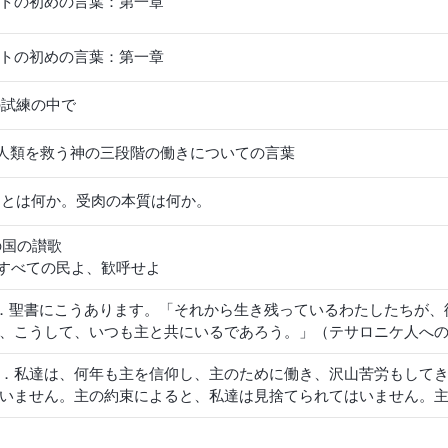
トの初めの言葉：第一章
トの初めの言葉：第一章
死の試練の中で
 人類を救う神の三段階の働きについての言葉
受肉とは何か。受肉の本質は何か。
の国の讃歌
すべての民よ、歓呼せよ
．聖書にこうあります。「それから生き残っているわたしたちが、
、こうして、いつも主と共にいるであろう。」（テサロニケ人への第
．私達は、何年も主を信仰し、主のために働き、沢山苦労もして
いません。主の約束によると、私達は見捨てられてはいません。
なぜあなた方が先なのです？納得できません！終わりの日の全能
すか？その点をきちんと確認したいのですが、どう説明なさるの