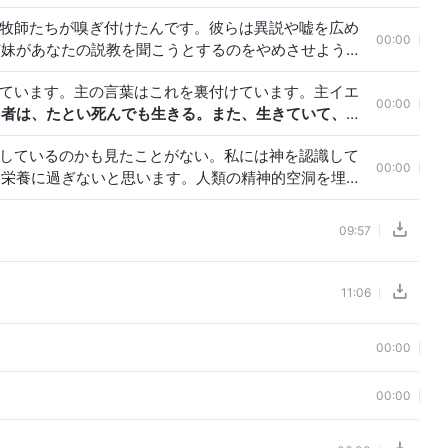
るのです。つまり、牧師や長老の言うことは聖書に従
と牧師たちが嗅ぎ付けたんです。彼らは異説や嘘を広め
老が聖書に従うことをすれば、それを受け入れ従うべき
00:00
姉妹があなたの説教を聞こうとするのをやめさせようと
き者とみなしているんです。全能神を受け入れる者は
じています。主の言葉はこれを裏付けています。主イエ
てしまいました。ある兄弟姉妹たちは私たちと一緒に正
00:00
る者は、たとい死んでも生きる。また、生きていて、わ
従い、東方閃電を拒み、非難していて、私たちを敵のよ
26）。「
わたしが与える水を飲む者は、いつまでも、か
てしまったんでしょう？
配しているのかも見たことがない。私には神を認識して
り、永遠の命に至る水が、わきあがるであろう
」（ヨハ
00:00
な栄養に過ぎないと思います。人類の精神的空洞を埋め
スは永遠の命を与えてくださり、主イエスの道は永遠の命
人のうちだれが天国に行って誰が地獄に落ちたのかなん
子に従わない者は、命にあずかることがないばかりか、
。科学が発達し人類が進歩するにつれ、宗教的信仰なん
）。主イエスは人の子ではないのですか。キリストではない
09:57
なりません。科学こそが真理であり現実です。これはだ
ょう？ あなた達は、終わりの日にキリストが私たちに
証明もしていません。もし科学が神の存在を証明し、神
みんな主イエス・キリストの信者です。それなのに、永
。我々共産主義者は科学を信じるのです。科学を信じ発
ストの御言葉や御働きを受け入れなければならないんで
11:06
の問題を沢山解決することが出来ます。神を信じること
に立つのですか。実際的な問題には何の役にも立ちませ
00:00
私たちは科学を信じなくてはなりません。
00:00