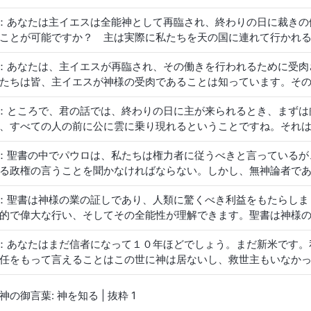
です。主を信じるということは、聖書を信じるということです。
一瞬にして変えられる。というのは、ラッパが響いて、死人は朽
1：あなたは主イエスは全能神として再臨され、終わりの日に裁き
す！ 私たちは主を信じているのですから、常に聖書の通りに従
」（コリント人への第一の手紙 15:51-52）。主が見えたとき
ことが可能ですか？ 主は実際に私たちを天の国に連れて行かれ
いけない、ということです。聖書はキリスト教の正典であり、私
。信仰があり救われていてもしょっちゅう罪を犯す者は天の国に
なんて、有り得ないでしょう？ 主を信じ、聖霊の働きを受けて
いないということです。聖書から離れて、どうやって主を信じる
からです。「
わたしにむかって『主よ、主よ』と言う者が、みな
1：あなたは、主イエスが再臨され、その働きを行われるために受
イエスの言葉が何よりの証拠です。「
わたしが去って行かなけれ
葉が見つけられる場所がありますか？ もし私たちの信仰が聖書
う者だけが、はいるのである
」（マタイによる福音書 7:21）。「
たちは皆、主イエスが神様の受肉であることは知っています。そ
ば、それをあなたがたにつかわそう。それがきたら、罪と義とさ
らなければならない
」（レビ記 11:45）。
達の前に現れられ、そして栄光に輝く霊的な体で天国へと昇天さ
福音書 16：7-8）。私たちは、主イエスが復活されて天国に昇
1：ところで、君の話では、終わりの日に主が来られるとき、まず
っているのか。あなたがたを離れて天に上げられたこのイエスは
てきたのだと考えます。それによって人々はすでに、自分の罪や
、すべての人の前に公に雲に乗り現れるということですね。それは
またおいでになるであろう」（使徒行伝 1:11）と、この聖書箇
めたとき、私たちは実際に主の裁きを受けているのです。つまり
どの信者は主が雲に乗って来られるのを待ち望んできた。牧師や
様の復活した霊体であることが確認できます。終わりの日におい
れたあとにペンテコステで降りてきた聖霊の働きが、終わりの日
1：聖書の中でパウロは、私たちは権力者に従うべきと言っている
待つことが、間違っている訳があるのか？ 牧師や長老たちは皆
されたのでしょうか？ 復活された主イエスの霊体と人の子として
は？ 「
罪と義とさばきとについて、世の人の目を開くであろう
る政権の言うことを聞かなければならない。しかし、無神論者で
のだ。再臨の主が、これらの牧師や長老たちを皆見捨てるとは信
れ、戒められて訓練されています。だからいつも、主の御前で泣
。主を信じることを禁止するだけでなく、神の福音を述べ伝える
たちがどう変化したかを表すものです。これは神の裁きを受けた
1：聖書は神様の業の証しであり、人類に驚くべき利益をもたらし
音も述べ伝えなかったら、主に反抗するサタンに加担し、主を裏
裁きの働きは主イエスの働きとどう違うのですか？
的で偉大な行い、そしてその全能性が理解できます。聖書は神様
となるんじゃないか？ 本当によくわからん！ 私たちの現政権
、ではなぜ人は聖書を読むことによって永遠の命を得ることがで
のだ。
1：あなたはまだ信者になって１０年ほどでしょう。まだ新米です
ないのでしょう？
任をもって言えることはこの世に神は居ないし、救世主もいなか
味がないのです。私たちは二人とも知識人ですね。事実と科学の
的観点から物事を見なければなりません。何故神を信じなくては
神の御言葉: 神を知る | 抜粋 1
ません。ダーウインの進化論は人類史上でも特に重要な理論です