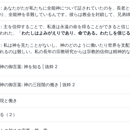
が聖書を良く理解し解釈ができます。この人達だけが私達を導け
2：あなたがたが私たちに全能神について証されていたのを、長老
書が土台になっているので、それを守り従うべきです。牧師や長
り、全能神を非難しているんです。彼らは教会を封鎖して、兄弟
が悪いのですか？
せをし始めたんです。私たちを目の中の棘のように、最も憎むべ
2：主を信仰することで、私達は永遠の命を得ることができると信
会から追放するとも言っています。教会は明らかに２つに分裂し
われた、「
わたしはよみがえりであり、命である。わたしを信じ
を学びたいのですが、その他の人たちは牧師や長老と牧師たちに
信じる者は、いつまでも死なない
」（ヨハネによる福音書 11:25-
っているんです。たった数日で、なんで教会はこんなにも変わっ
2：私は神を見たことがないし、神のどのように働いたり世界を支
とがないばかりか、わたしが与える水は、その人のうちで泉とな
れるのは難しい。私の長年の宗教研究からは宗教的信仰は精神的
る福音書 4:14）。これは主イエスが約束したことです。主イエ
です神を信じる人たちも最終的には皆死にますね。そして死んだ
ということです。聖書に「
御子を信じる者は永遠の命をもつ。御
知らないのです。全ての宗教的信仰は非常に曖昧で非現実的です
りがその上にとどまるのである
」（ヨハネによる福音書 3:36
神の御言葉: 神を知る | 抜粋 2
は捨てられ消えていくでしょう。我々はまだ科学は信じなければ
か？ 主イエスを信じれば、永遠の命を得ることができるのでし
定できません。科学はまだ神を否定していませんが、神の存在を
命を与えてくださると言われた。私が理解できないのは、私達は
てを支配していることも証明出来たら神を信じることはできます
を得るには不十分なのですか？ なのになぜ、終わりの日にキリ
神の御言葉: 神の三段階の働き | 抜粋 2
ることによってのみ人間社会は進歩するのです。科学は人間社会
て人は何を得られますか？ 一時的な精神的な安心以外に何の役
現と働き
。従って科学を信じたほうが神を信じるよりずっと現実的です。
る（２）