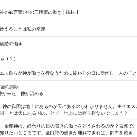
とがわかります。人類は自然の進化の過程における偶然の産物で
これだけで人類は神によって作られたのではないことが分かりま
神の御言葉: 神の三段階の働き | 抜粋 1
唯物論や進化論を学ぶことをお勧めします。これらは実際的な論
れば宗教的信仰についても正しく理解して漠然とした信仰から脱
神に仕えることは私の幸運
段階の働き
る（１）
主イエス自らが神が働きを行なうために終わりの日に受肉し、人の子
の国の讃歌
神が来た、神が治める
．神の御国は地上にあるのか天にあるのかわかりません。主イエス
国」とは天にある国のことで、地上には有り得ないでしょう？
．全能神は、終わりの日の裁きの働きをどうされるのか？言葉で
知りたいところです。全能神の働きが理解できれば、御声を聴き