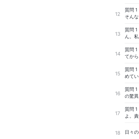
御言葉
間に、
質問 
異端で
である
12
そんな
ければ
てます
される
信じて
にある
質問 
す。主
主の言
旨を行
13
ん。私
し行け
か？
者とな
の弟子
による
質問 
いで立
が下り
14
てから
様で、
悔い改
ほとん
は、神
に昇ら
質問 
従って
て受肉
働きで
15
めてい
ている
触れら
の敵だ
仰で私
質問 
ず、福
能神の
16
の驚異
たもの
ものの
て判る
質問 
れてい
17
よ。責
て現実
な科学
日々の
18
か信じ