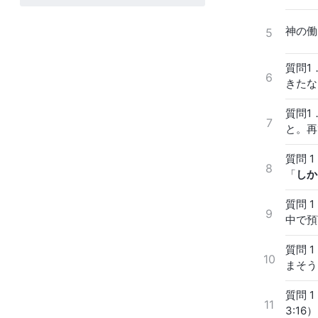
神の働
5
質問1
6
きたな
る。」
質問1
る。主
7
と。再
のため
質問 
持つ者
8
「
しか
ないか
れるで
のです
質問 
る栄光
9
中で預
戻られ
（マタ
見てい
質問 
くとも
10
まそう
ってい
達は罪
（テサ
質問 
達は主
神の裁
11
3:1
達を罪