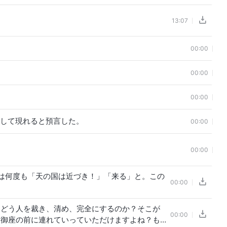
、サルから進化したのです。論理的にも十分に証明出来
す。聖書の言葉は神話や伝説でまともには取れません。
13:07
理で、色々な疑問を解決できます。いったいはっきり物
却できるでしょう。共産党に従うしか未来はありません
00:00
00:00
00:00
として現れると預言した。
00:00
00:00
は何度も「天の国は近づき！」「来る」と。この
00:00
、どう人を裁き、清め、完全にするのか？そこが
00:00
、御座の前に連れていっていただけますよね？も