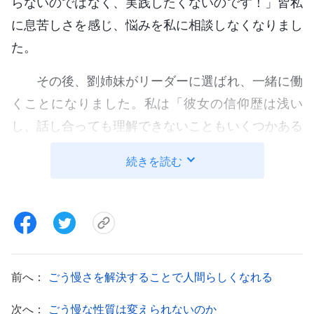
らないのではなく、実践したくないのです！」皆私
に息苦しさを感じ、悩みを私に相談しなくなりまし
た。
その後、劉姉妹がリーダーに選ばれ、一緒に働
くことになりました。私は「彼女の信仰歴は浅い
し、話し合っても理解できないこともいくつかある
だろう。だから、大なり小なり教会のことは私が最
続きを読む
終的に指示しよう」と思いました。私が決定し、劉
姉妹に実行させることもあったわ。ある日、リーダ
ーから、ある本分に誰かの推薦を求める手紙を受け
取りました。私は神の家の仕事に関連するものだと
知っていたので、劉姉妹と同労者と話し合わなけれ
前へ：
ごう慢さを解決することで人間らしくなれる
ばと思った。でもこう思ったの。「自分は長い間教
会で本分を尽くしてきた。兄弟姉妹のことはよく知
次へ：
ごう慢な性質は変えられないのか