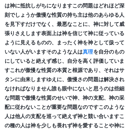
は神に抵抗しがちになりますこの問題はどれほど深
刻でしょうか傲慢な性質の持ち主は他のあらゆる人
を見下すだけでなく、最悪なことに、神に対して威
張りさえします表面上は神を信じて神に従っている
ように見えるものの、まったく神を神として扱って
いない人がいますそのような人は
真理
を自分のもの
にしていると絶えず感じ、自分を高く評価していま
すこれが傲慢な性質の本質と根源であり、それはサ
タンに由来しますゆえに、傲慢さの問題は解決され
なければなりません誰も眼中にないと思うのは些細
な問題で傲慢な性質のせいで神、神の支配、神の采
配に従わないことが重要な問題なのですこのような
人は他人の支配を巡って絶えず神と競い合いますこ
の種の人は神を少しも畏れず神を愛することや神に