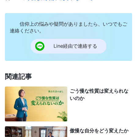
っているから、私が決めてしまおう」。私は劉姉妹
と話し合わずに決断しました。彼女には段取りだけ
信仰上の悩みや疑問がありましたら、いつでもご
してもらいました。一緒にリーダーを務めたのに、
連絡ください。
彼女を目下に扱っていました。彼女がうまく対処で
きないと、私は腹を立てることもありました。彼女
Line経由で連絡する
は消極的になり、自分は何もわからず、本分もうま
く尽くせないと感じてたわ。そこまで彼女を抑圧し
ていたのに、私はまだ反省しなかったのです。それ
関連記事
どころか、自分は真理の現実があり、仕事の能力が
ごう慢な性質は変えられな
あると思っていました。だから自分が教会の仕事を
いのか
管理しなければならないのだ、と。私はさらに横柄
で傲慢になりました。同労者が話し合い中に異なる
提案をすれば、提案を求めないばかりか、却下する
傲慢な自分をどう変えたか
こともよくありました。こう思ってた。「あなたに