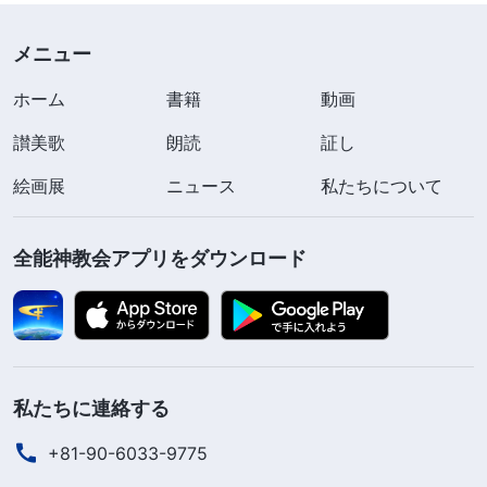
と言いました。私は独裁的で人を叱り、抑圧する
メニュー
と。結局役職から外されたわ。その日、リーダーが
皆の評価を共有してくれました。兄弟姉妹が私を暴
ホーム
書籍
動画
き、取り扱うことで、神の強い怒りを感じたわ。皆
讃美歌
朗読
証し
に嫌われ、神にも拒絶されたドブネズミのような気
絵画展
ニュース
私たちについて
分です。どうしてこんなに落ちてしまったものかわ
かりませんでした。苦しみながら、神の前に来まし
全能神教会アプリをダウンロード
た。「ああ、神様、私はいつも責任をもって教会の
仕事をし、真理の現実を持っていると思っていまし
た。こんなに自分に問題があるとは思いませんでし
た。私は真理を受け入れない傲慢な人と思われてい
ます。神様、どうして自分がこうなったのかわかり
私たちに連絡する
ません。私が自分を知り、あなたの心意を理解でき
+81-90-6033-9775
るように啓き、導いてください」。