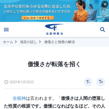
ホーム
福音の証し
傲慢さと独善の解決
傲慢さが転落を招く
2021年1月30日
全能神
は言われます。「
傲慢さは人間の堕落し
た性質の根源です。傲慢になればなるほど、その人