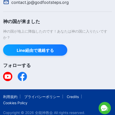
contact.jp@godfootsteps.org
そして次のような神の御言葉を読みました。
「
あなたがたにとっては、自己を知るという真理に
神の国が来ました
さらなる努力を捧げるのが最善であろう。なぜあな
神の国が地上に降臨したのです！あなたは神の国に入りたいです
たがたは神に気に入られていないのか。なぜあなた
か？
がたの性質は神に嫌われるのか。なぜあなたがたの
話す言葉は神にとっていまわしいのか。少々の忠実
Line経由で連絡する
を示したとたんに、あなたがたは自分を称賛し、わ
フォローする
ずかな犠牲に対する褒美を要求する。ほんの少しの
従順を示しただけで、他者を見下し、ささいな業を
達成しただけで、神を軽蔑する。……本分を尽くす
人と尽くさない人、指導者と追随者、神を迎えもて
利用規約
プライバシーポリシー
Credits
なす人としない人、寄付する人としない人、言葉を
Cookies Policy
説く人と受ける人など、このような人々は皆、自分
Copyright © 2026
全能神教会
All rights reserved.