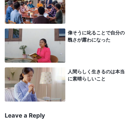
何がわかるの？ 長年リーダーをしている私のほう
がわかっている」ついに私は教会の仕事のすべてに
最終的な判断を下すようになりました。その後神
偉そうに叱ることで自分の
は、私を取り扱う状況を起こしました。本分におい
醜さが露わになった
て壁にぶつかり続けるようになったの。私は人々と
の面会する約束を破り、原則に沿わない人を任命し
ていました。リーダーは私の間違いを指摘し、私を
人間らしく生きるのは本当
取り扱い、刈り込みました。これらの事態に直面し
に素晴らしいこと
ても、私はまだ反省せず、これから気を付けなけれ
ばと思っただけでした。同労者が私に警告しまし
た。「なぜ問題が起こったかを反省すべきではあり
ませんか？」私は軽蔑して言いました。「誰も完璧
Leave a Reply
ではないし、誰もが間違いを犯す。すべてを反省す
る必要はありません」何人かの兄弟姉妹が私を案じ