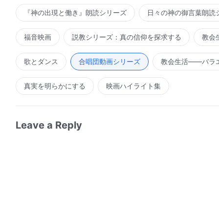
『神の出現と働き』朗読シリーズ
日々の神の御言葉朗読
福音映画
説教シリーズ：真の信仰を探求する
教会
歌とダンス
合唱団動画シリーズ
教会生活――バラ
真実を明らかにする
映画ハイライト集
Leave a Reply