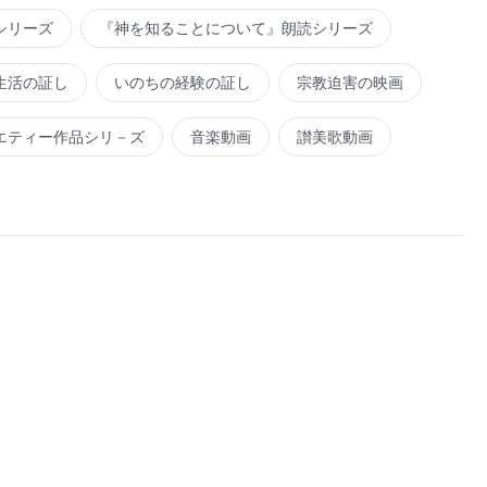
シリーズ
『神を知ることについて』朗読シリーズ
生活の証し
いのちの経験の証し
宗教迫害の映画
エティー作品シリ－ズ
音楽動画
讃美歌動画