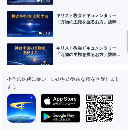
14:45
と未来の支配
キリスト教会ドキュメンタリー
「万物の主権を握るお方」抜粋シ
ーン（１）神が宇宙を支配する
3:18
キリスト教会ドキュメンタリー
「万物の主権を握るお方」抜粋シ
ーン（1）神は宇宙の万物を支配す
26:29
る
小羊の足跡に従い、いのちの豊富な糧を享受しまし
キリスト教会ドキュメンタリー
ょう
「万物の主権を握るお方」抜粋シ
ーン（3）神はあらゆる国とその
26:36
民族を支配される
キリスト教会ドキュメンタリー
「万物の主権を握るお方」抜粋シ
ーン（2）神よる天地創造、人類
32:55
に対する導きと贖いの記録