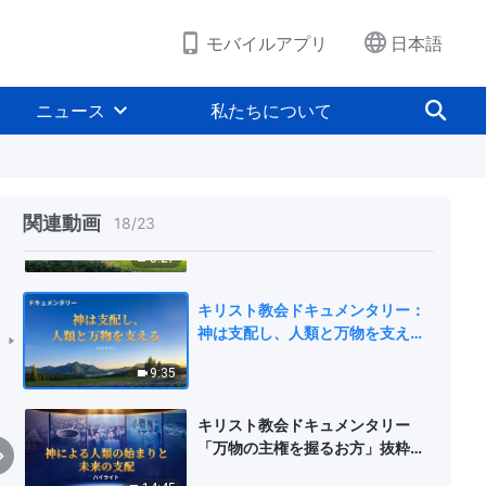
る（ハイライト）
2:24
モバイルアプリ
日本語
キリスト教会ドキュメンタリー：
神が洪水により地を滅ぼす（ハイ
ニュース
私たちについて
ライト）
4:24
キリスト教会ドキュメンタリー：
神による天地創造（ハイライト）
関連動画
18
/
23
5:27
キリスト教会ドキュメンタリー：
神は支配し、人類と万物を支える
（ハイライト）
9:35
キリスト教会ドキュメンタリー
「万物の主権を握るお方」抜粋シ
ーン（２）神による人類の始まり