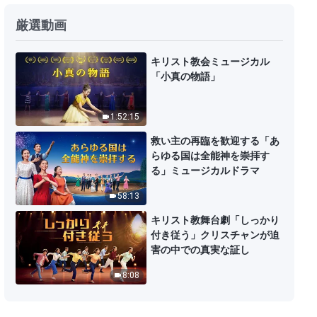
厳選動画
キリスト教会ミュージカル
「小真の物語」
1:52:15
救い主の再臨を歓迎する「あ
らゆる国は全能神を崇拝す
る」ミュージカルドラマ
58:13
キリスト教舞台劇「しっかり
付き従う」クリスチャンが迫
害の中での真実な証し
8:08