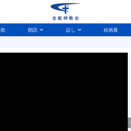
美歌
朗読
証し
絵画展