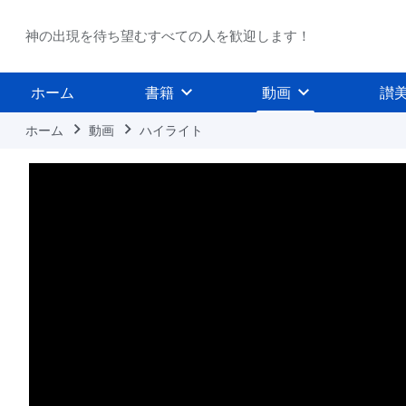
神の出現を待ち望むすべての人を歓迎します！
ホーム
書籍
動画
讃
ホーム
動画
ハイライト