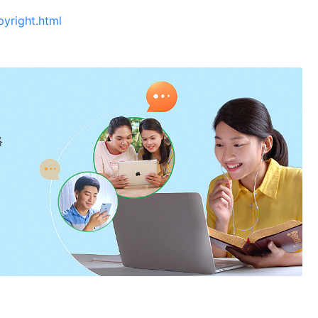
pyright.html
絡