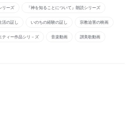
シリーズ
『神を知ることについて』朗読シリーズ
生活の証し
いのちの経験の証し
宗教迫害の映画
エティー作品シリ－ズ
音楽動画
讃美歌動画