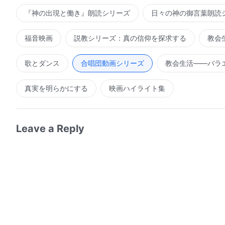
『神の出現と働き』朗読シリーズ
日々の神の御言葉朗読
福音映画
説教シリーズ：真の信仰を探求する
教会
歌とダンス
合唱団動画シリーズ
教会生活――バラ
真実を明らかにする
映画ハイライト集
Leave a Reply