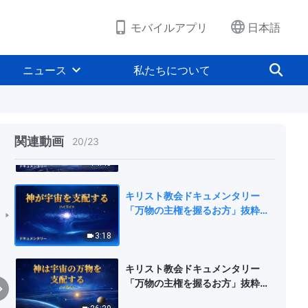
5:27
モバイルアプリ
日本語
キリスト教会ドキュメンタリー：
神は支配し、人類と万物を支える
ニュース
私たちについて
（ハイライト）
9:35
キリスト教会ドキュメンタリー
「万物の主権を握るお方」抜粋シ
関連動画
20
/
23
ーン（２）神による人類の始まり
14:45
と未来の支配
キリスト教会ドキュメンタリー
「万物の主権を握るお方」抜粋シ
ーン（１）神が宇宙を支配する
3:18
キリスト教会ドキュメンタリー
「万物の主権を握るお方」抜粋シ
ーン（1）神は宇宙の万物を支配す