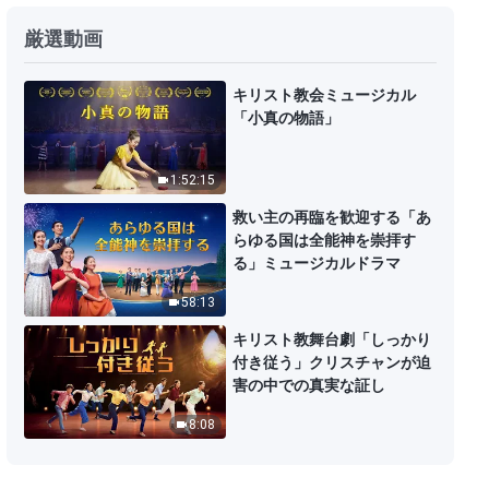
厳選動画
キリスト教会ミュージカル
「小真の物語」
1:52:15
救い主の再臨を歓迎する「あ
らゆる国は全能神を崇拝す
る」ミュージカルドラマ
58:13
キリスト教舞台劇「しっかり
付き従う」クリスチャンが迫
害の中での真実な証し
8:08