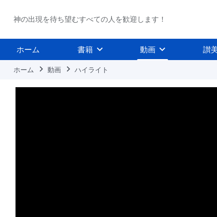
神の出現を待ち望むすべての人を歓迎します！
ホーム
書籍
動画
讃
ホーム
動画
ハイライト