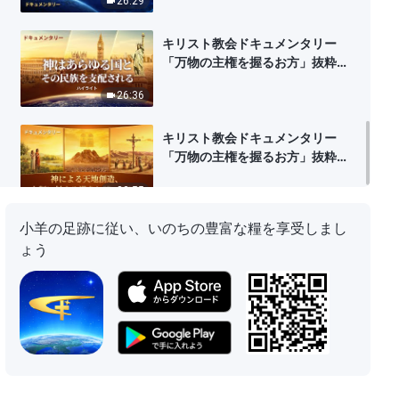
26:29
る
キリスト教会ドキュメンタリー
「万物の主権を握るお方」抜粋シ
ーン（3）神はあらゆる国とその
26:36
民族を支配される
キリスト教会ドキュメンタリー
「万物の主権を握るお方」抜粋シ
ーン（2）神よる天地創造、人類
32:55
に対する導きと贖いの記録
小羊の足跡に従い、いのちの豊富な糧を享受しまし
ょう