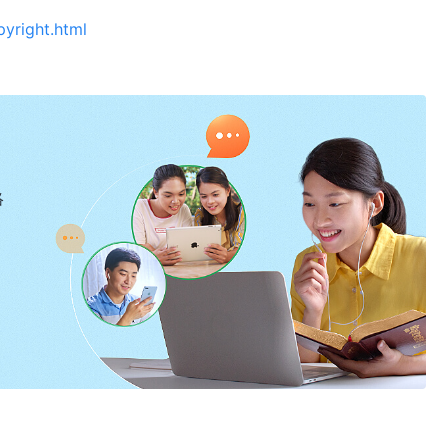
pyright.html
絡