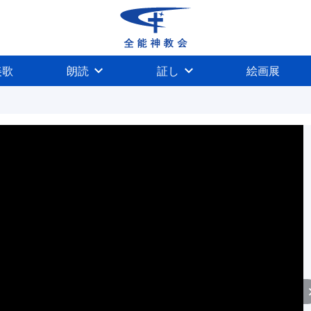
美歌
朗読
証し
絵画展