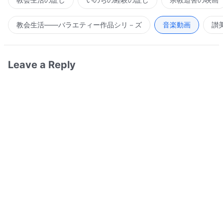
教会生活――バラエティー作品シリ－ズ
音楽動画
讃
Leave a Reply