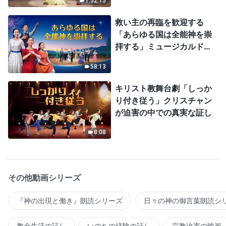
1:52:15
救い主の再臨を歓迎する
「あらゆる国は全能神を崇
拝する」ミュージカルドラ
マ
58:13
キリスト教舞台劇「しっか
り付き従う」クリスチャン
が迫害の中での真実な証し
8:08
その他動画シリーズ
『神の出現と働き』朗読シリーズ
日々の神の御言葉朗読シ
教会生活の証し
いのちの経験の証し
宗教迫害の映画