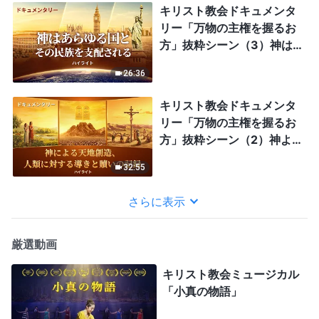
キリスト教会ドキュメンタ
リー「万物の主権を握るお
方」抜粋シーン（3）神は
あらゆる国とその民族を支
26:36
配される
キリスト教会ドキュメンタ
リー「万物の主権を握るお
方」抜粋シーン（2）神よ
る天地創造、人類に対する
32:55
導きと贖いの記録
さらに表示
厳選動画
キリスト教会ミュージカル
「小真の物語」