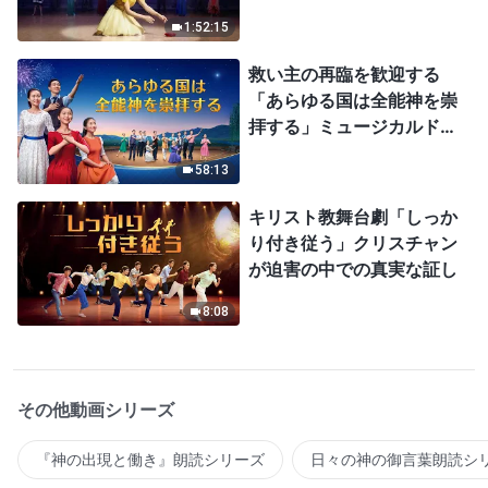
1:52:15
救い主の再臨を歓迎する
「あらゆる国は全能神を崇
拝する」ミュージカルドラ
マ
58:13
キリスト教舞台劇「しっか
り付き従う」クリスチャン
が迫害の中での真実な証し
8:08
その他動画シリーズ
『神の出現と働き』朗読シリーズ
日々の神の御言葉朗読シ