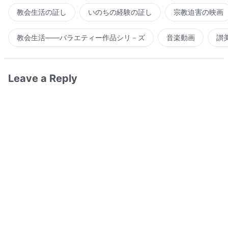
教会生活の証し
いのちの経験の証し
宗教迫害の映画
教会生活――バラエティー作品シリ－ズ
音楽動画
讃
Leave a Reply