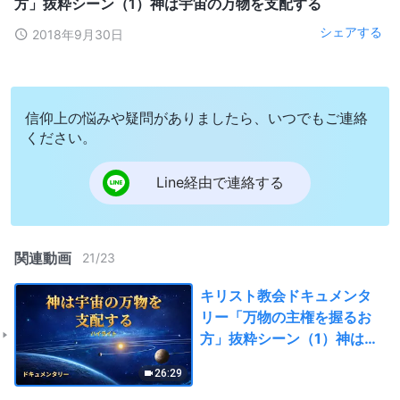
方」抜粋シーン（1）神は宇宙の万物を支配する
シェアする
2018年9月30日
信仰上の悩みや疑問がありましたら、いつでもご連絡
ください。
Line経由で連絡する
関連動画
21
/
23
キリスト教会ドキュメンタ
リー「万物の主権を握るお
方」抜粋シーン（1）神は宇
宙の万物を支配する
26:29