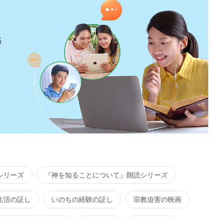
絡
シリーズ
『神を知ることについて』朗読シリーズ
生活の証し
いのちの経験の証し
宗教迫害の映画