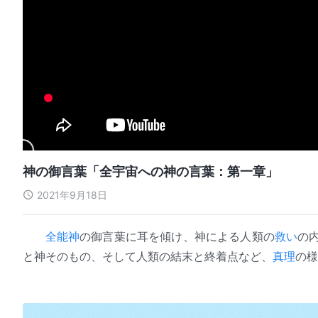
神の御言葉「全宇宙への神の言葉：第一章」
2021年9月18日
全能神
の御言葉に耳を傾け、神による人類の
救い
の
と神そのもの、そして人類の結末と終着点など、
真理
の様