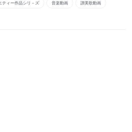
エティー作品シリ－ズ
音楽動画
讃美歌動画