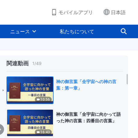
モバイルアプリ
日本語
ニュース
私たちについて
関連動画
1
/
49
神の御言葉「全宇宙への神の言
葉：第一章」
10:56
神の御言葉「全宇宙に向かって語
った神の言葉：四番目の言葉」
16:43