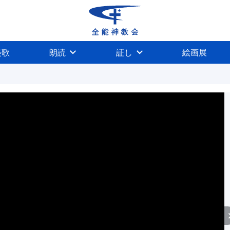
美歌
朗読
証し
絵画展