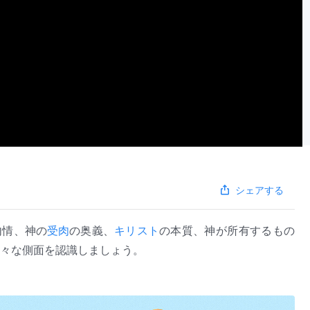
シェアする
内情、神の
受肉
の奥義、
キリスト
の本質、神が所有するもの
々な側面を認識しましょう。