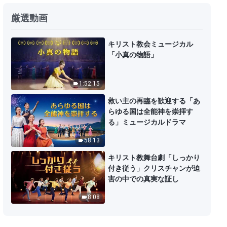
神の御言葉「全宇宙に向かって語
った神の言葉：十番目の言葉」
厳選動画
20:19
キリスト教会ミュージカル
「小真の物語」
神の御言葉「全宇宙への神の言
葉：神の国の賛歌」
1:52:15
9:56
救い主の再臨を歓迎する「あ
神の御言葉「全宇宙に向かって語
らゆる国は全能神を崇拝す
った神の言葉：十一番目の言葉」
る」ミュージカルドラマ
14:21
58:13
キリスト教舞台劇「しっかり
神の御言葉「全宇宙に向かって語
付き従う」クリスチャンが迫
った神の言葉：十二番目の言葉」
害の中での真実な証し
17:15
8:08
神の御言葉「全宇宙に向かって語