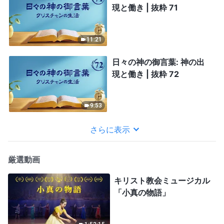
現と働き | 抜粋 71
11:21
日々の神の御言葉: 神の出
現と働き | 抜粋 72
9:53
さらに表示
厳選動画
キリスト教会ミュージカル
「小真の物語」