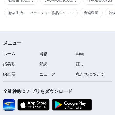
教会生活――バラエティー作品シリ－ズ
音楽動画
讃
メニュー
ホーム
書籍
動画
讃美歌
朗読
証し
絵画展
ニュース
私たちについて
全能神教会アプリをダウンロード