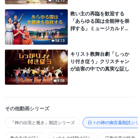
1:52:15
救い主の再臨を歓迎する
「あらゆる国は全能神を崇
拝する」ミュージカルドラ
マ
58:13
キリスト教舞台劇「しっか
り付き従う」クリスチャン
が迫害の中での真実な証し
8:08
その他動画シリーズ
『神の出現と働き』朗読シリーズ
日々の神の御言葉朗読シ
教会生活の証し
いのちの経験の証し
宗教迫害の映画