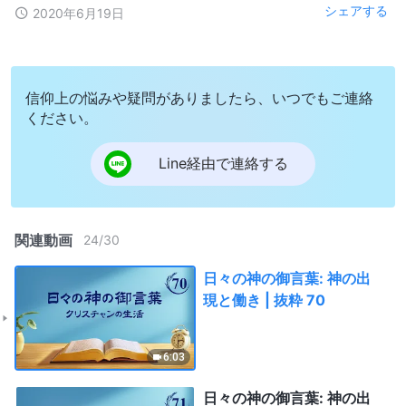
シェアする
2020年6月19日
信仰上の悩みや疑問がありましたら、いつでもご連絡
ください。
Line経由で連絡する
関連動画
24
/
30
日々の神の御言葉: 神の出
現と働き | 抜粋 70
6:03
日々の神の御言葉: 神の出