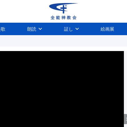
美歌
朗読
証し
絵画展