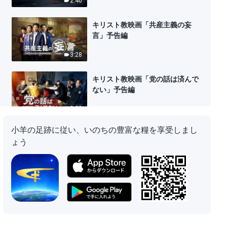
2:40
キリスト教映画「共産主義の妄
言」予告編
3:28
キリスト教映画「党の話は済んで
ない」予告編
2:20
小羊の足跡に従い、いのちの豊富な糧を享受しまし
キリスト教映画「対話」予告編
ょう
3:41
キリスト教映画「真冬に」予告編
1:48