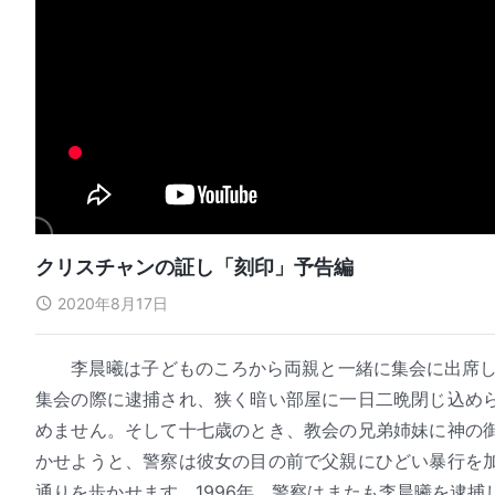
クリスチャンの証し「刻印」予告編
2020年8月17日
李晨曦は子どものころから両親と一緒に集会に出席し
集会の際に逮捕され、狭く暗い部屋に一日二晩閉じ込め
めません。そして十七歳のとき、教会の兄弟姉妹に神の
かせようと、警察は彼女の目の前で父親にひどい暴行を
通りを歩かせます。1996年、警察はまたも李晨曦を逮