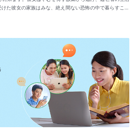
受けた彼女の家族はみな、絶え間ない恐怖の中で暮らすこと
られず精神耗弱に陥り、以前から健康問題に苦しんできた父
します。かつて幸せだった家族はかくして引き裂かれます。
ます。彼らは共産党による恐怖の支配に苦しみ、何度も取り
残虐な拷問を受ける者もいます。暴行を受けて命を落とした
す。2012年末、李晨曦は福音を広めていた際に再び逮捕さ
脳を経験するのです。
絡