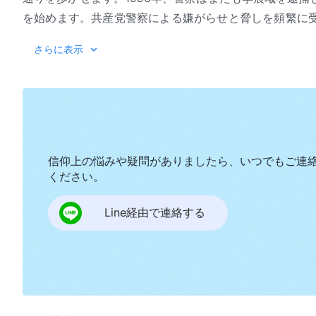
を始めます。共産党警察による嫌がらせと脅しを頻繁に
になります。母親は長期にわたるストレスと不安に耐え
さらに表示
親も、警察による残酷な暴行のせいでさらに体調が悪化
逃走中、李晨曦は兄弟姉妹に加わって全国に
福音
を広め
締まりを受け逮捕されます。兄弟姉妹の中には逮捕後、
者もいれば、十年以上の懲役刑を宣告された者もいるので
れ、四ヵ月にわたる尋問、自白を引き出す試み、そして洗
信仰上の悩みや疑問がありましたら、いつでもご連
ください。
Line経由で連絡する