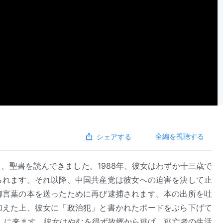
全編を視聴する
シェアする
、聖書を読んできました。1988年、彼女はわずか十三歳で
られます。それ以降、中国共産党は彼女への迫害を決して止
御言葉の本を送ったために再び逮捕されます。本の出所を吐
加えた上、彼女に「政治犯」と書かれたボードをぶら下げて
捕しに来ます。彼女はやむを得ず故郷から逃げ、逃亡者の生活