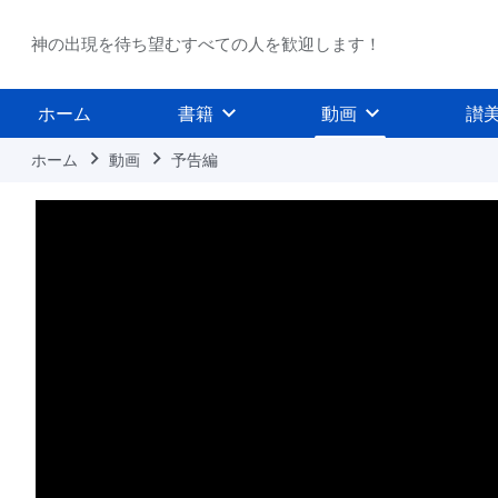
神の出現を待ち望むすべての人を歓迎します！
ホーム
書籍
動画
讃
ホーム
動画
予告編