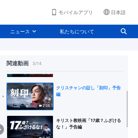
モバイルアプリ
日本語
クリスチャン映画「神は私の心の
中の歌」予告編
ニュース
私たちについて
1:58
キリスト教映画「精錬の火」予告
編
関連動画
3
/
14
3:40
クリスチャンの証し「刻印」予告
編
2:35
キリスト教映画「17歳？ふざける
な！」予告編