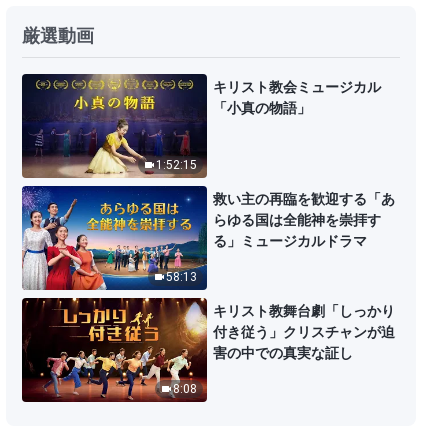
キリスト教映画「逆境の甘美」予
厳選動画
告編
3:41
キリスト教会ミュージカル
「小真の物語」
キリスト教映画「赤の家庭教育」
予告編
1:52:15
2:46
救い主の再臨を歓迎する「あ
らゆる国は全能神を崇拝す
キリスト教映画 中国における宗教
る」ミュージカルドラマ
迫害の実録「犯罪者は誰だ？」予
58:13
告編
1:41
キリスト教舞台劇「しっかり
付き従う」クリスチャンが迫
キリスト教映画 中国における宗教
害の中での真実な証し
迫害の実録「夜明け前の暗闇」予
告編
8:08
1:27