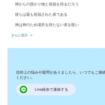
神からの授かり物と祝福を得るだろう
彼らは最も祝福された者である
神は神のため場所を持たない者を呪い
罰を与え 見捨てる
さらに表示
神の言葉追求して大切にする者の中で神は働く
あなたが神の言葉を大切にすればするほど
神はもっと働き
信仰上の悩みや疑問がありましたら、いつでもご連
あなたが完全にされるチャンスは大きくなる
ください。
神は真に神を愛する者を
Line経由で連絡する
神は神の前に心が静まる者を