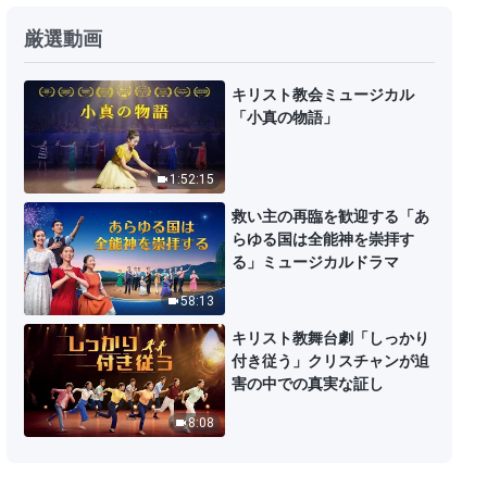
ゴスペル音楽「神の幕屋が世に降
厳選動画
臨した」
7:35
キリスト教会ミュージカル
「小真の物語」
キリスト教讃美歌集
1:52:15
1:23:26
救い主の再臨を歓迎する「あ
らゆる国は全能神を崇拝す
Japanese christian song「完全
る」ミュージカルドラマ
にされるために満たすべき条件」
58:13
Lyrics
7:00
キリスト教舞台劇「しっかり
付き従う」クリスチャンが迫
キリスト教の歌「苦難と試練を通
害の中での真実な証し
してのみ真に神を愛することがで
きる」Lyrics
8:08
4:27