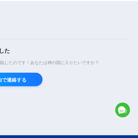
4:37
Japanese Christian Song「神の
国の讃歌（Ⅱ）神が来た、神が治
める」Lyrics
5:31
した
キリスト教の歌「神を知る者だけ
が神のために証しできる」Lyrics
臨したのです！あなたは神の国に入りたいですか？
4:26
経由で連絡する
キリスト教の歌「神の本質は聖で
ある」Lyrics
5:01
キリスト教賛美歌「神の国の讃歌
（Ⅲ）汝ら民よ、みな喜びなさ
い」Lyrics
7:36