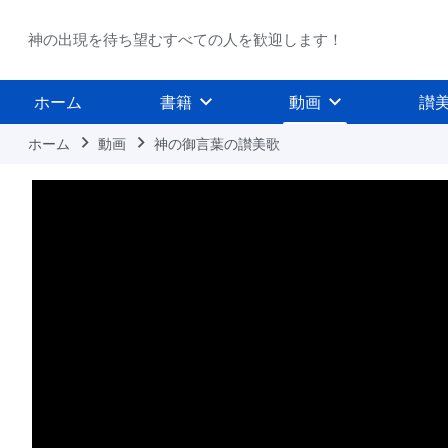
神の出現を待ち望むすべての人を歓迎します！
ホーム
書籍
動画
讃
ホーム
動画
神の御言葉の讃美歌