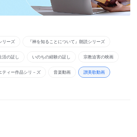
シリーズ
『神を知ることについて』朗読シリーズ
生活の証し
いのちの経験の証し
宗教迫害の映画
エティー作品シリ－ズ
音楽動画
讃美歌動画