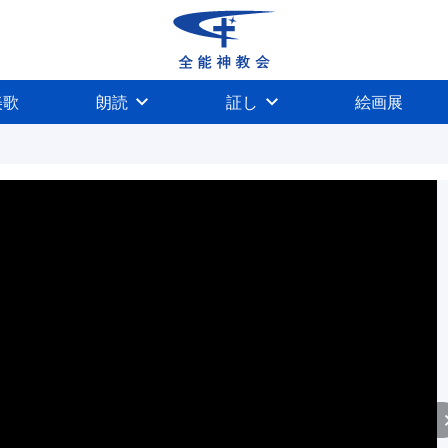
美歌
朗読
証し
絵画展