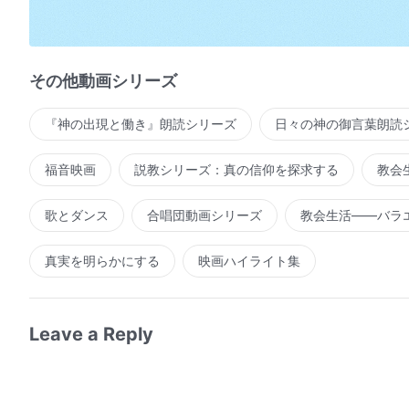
完全にする
完全にする
その他動画シリーズ
もしもあなたが神の全ての働きを大切にして
『神の出現と働き』朗読シリーズ
日々の神の御言葉朗読
神の啓示と臨在 守りを大切にするなら
そして 神の言葉を自分の現実
福音映画
説教シリーズ：真の信仰を探求する
教会
命の供給として大切にするなら
歌とダンス
合唱団動画シリーズ
教会生活――バラ
神の心に適った者である
真実を明らかにする
映画ハイライト集
あなたへの神の働きの全てを大切にするなら
神はあなたを祝福し
Leave a Reply
あなたのものはもっと増えるだろう