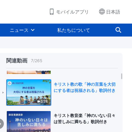
6:08
モバイルアプリ
日本語
キリスト教の歌「神の権威を知る
ための道」歌詞付き
ニュース
私たちについて
5:13
キリスト教の歌「神を愛せるよう
心を完全に神に向けよ」歌詞付き
関連動画
7
/
265
6:35
キリスト教の歌「神の言葉を大切
にする者は祝福される」歌詞付き
5:28
キリスト教音楽「神のいない日々
は苦しみに満ちる」歌詞付き