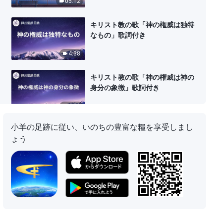
05:12
キリスト教の歌「神の権威は独特
なもの」歌詞付き
4:38
キリスト教の歌「神の権威は神の
身分の象徴」歌詞付き
4:08
小羊の足跡に従い、いのちの豊富な糧を享受しまし
キリスト教音楽メドレー
ょう
51:52
キリスト教の歌「人間の結末への
神の采配」歌詞付き
4:45