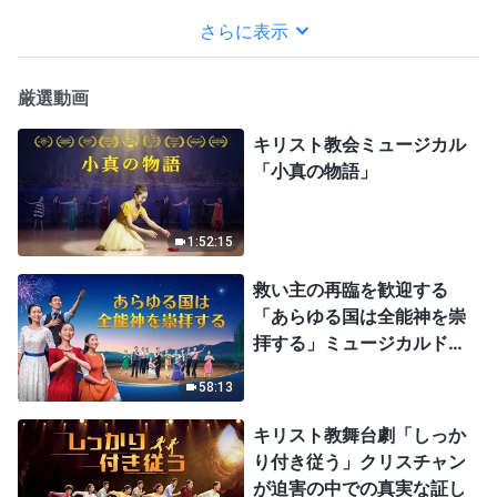
さらに表示
厳選動画
キリスト教会ミュージカル
「小真の物語」
1:52:15
救い主の再臨を歓迎する
「あらゆる国は全能神を崇
拝する」ミュージカルドラ
マ
58:13
キリスト教舞台劇「しっか
り付き従う」クリスチャン
が迫害の中での真実な証し