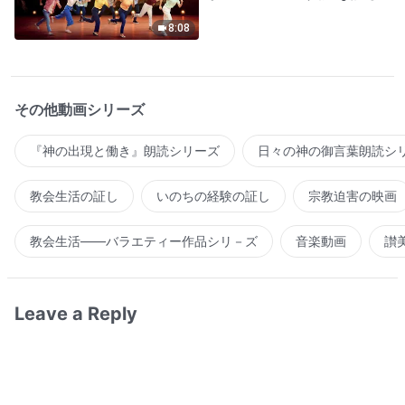
8:08
その他動画シリーズ
『神の出現と働き』朗読シリーズ
日々の神の御言葉朗読シ
教会生活の証し
いのちの経験の証し
宗教迫害の映画
教会生活――バラエティー作品シリ－ズ
音楽動画
讃
Leave a Reply