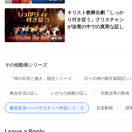
キリスト教舞台劇「しっか
り付き従う」クリスチャン
が迫害の中での真実な証し
8:08
その他動画シリーズ
『神の出現と働き』朗読シリーズ
日々の神の御言葉朗読シ
教会生活の証し
いのちの経験の証し
宗教迫害の映画
教会生活――バラエティー作品シリ－ズ
音楽動画
讃
Leave a Reply