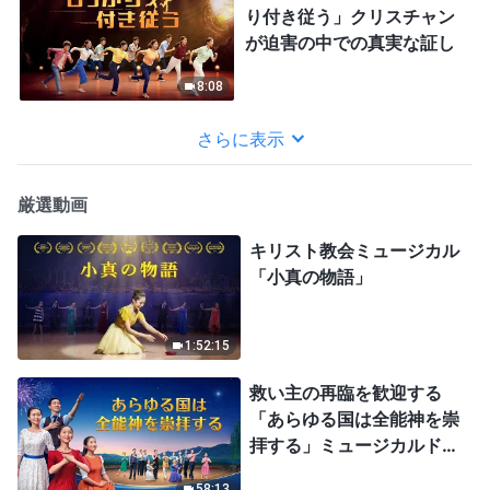
り付き従う」クリスチャン
が迫害の中での真実な証し
8:08
さらに表示
厳選動画
キリスト教会ミュージカル
「小真の物語」
1:52:15
救い主の再臨を歓迎する
「あらゆる国は全能神を崇
拝する」ミュージカルドラ
マ
58:13