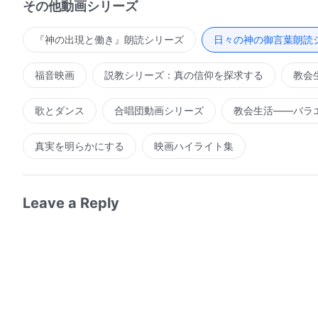
その他動画シリーズ
ければならない。たとえ以前行ったことが正しかったと
に置き、決してそれに固執してはいけない。たとえそれ
『神の出現と働き』朗読シリーズ
日々の神の御言葉朗読
たはそれをわきに置かなくてはならない。あなたはそれ
福音映画
説教シリーズ：真の信仰を探求する
教会
る。すべてのものが刷新されなければならない。神の働
いないし、歴史を掘り返すようなことはしない。神は常
歌とダンス
合唱団動画シリーズ
教会生活――バラ
執してはいない。これは神がいかなる規定にも従わない
いないにも関わらず、あなたが常に過去の物事に固執し
真実を明らかにする
映画ハイライト集
としてのあなたの言動は、妨害ではないだろうか。あな
古いもののために全人生を喜んで無駄にしたいと思って
てしまう。そんな人になりたいと思っているのだろうか
Leave a Reply
るなら、あなたがしている事をすぐに止め、向き直って
のだから。