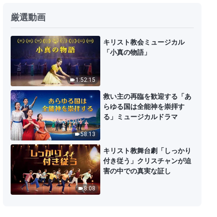
日々の神の御言葉: いのちへの入り
厳選動画
| 抜粋 462
9:26
キリスト教会ミュージカル
「小真の物語」
日々の神の御言葉: いのちへの入り
| 抜粋 463
1:52:15
10:13
救い主の再臨を歓迎する「あ
らゆる国は全能神を崇拝す
日々の神の御言葉: いのちへの入り
る」ミュージカルドラマ
| 抜粋 464
58:13
15:56
キリスト教舞台劇「しっかり
付き従う」クリスチャンが迫
日々の神の御言葉: いのちへの入り
害の中での真実な証し
| 抜粋 465
8:08
9:32
日々の神の御言葉: いのちへの入り