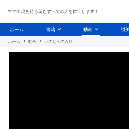
神の出現を待ち望むすべての人を歓迎します！
ホーム
書籍
動画
讃
ホーム
動画
いのちへの入り