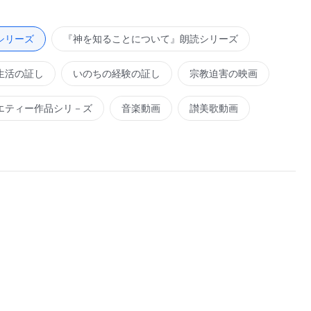
しても、たとえそれが神の働きだったとしても、それをわき
が明らかに聖霊の働きで、直接聖霊がなしたことでも、あな
シリーズ
『神を知ることについて』朗読シリーズ
にしがみついていてはならない。これは神が命じることであ
生活の証し
いのちの経験の証し
宗教迫害の映画
きと神の言葉に於いて、神は以前あった古いものに言及して
に新しく、決して古くはない。神は昔の自身の言葉にさえ固
エティー作品シリ－ズ
音楽動画
讃美歌動画
ことを示している。もはや神は従前のようには働きを行って
、過去の物事を規定のように厳密に適用している場合、人間
たは神の敵になってしまったのではないだろうか。あなたは
いるのか。これらの古いものはあなたを神の働きの妨げにし
。もしあなたが心からそんな人にはなりたくないと思ってい
また最初から始めなさい。神は昔のことは記憶にとどめない