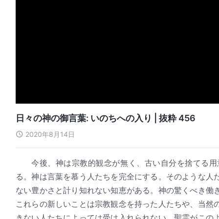
日々の神の御言葉: いのちへの入り | 抜粋 456
2020年8月14日
今後、神は宗教的観念が無く、古い自分を捨てる用
る。神は言葉を慕う人たちを完全にする。そのような人
ない豊かさと計り知れない知恵がある。神の驚くべき働
これらの新しいことは宗教観念を持った人たちや、当然
きない人たちによっては受け入れられない。聖霊がこの