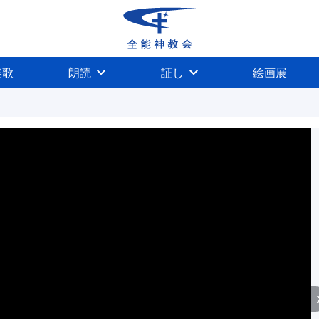
美歌
朗読
証し
絵画展