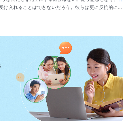
受け入れることはできないだろう。彼らは更に反抗的にな
なるだろう。神は今の働きの中で、自分を真に愛する人たち
的な奉仕は一掃されなければならない」（『言葉』第1巻）より
てる。そして、神は自分たちの地位や立場を自慢する宗教家
して求めてはいない。あなたはそのような人たちの一人にな
っているだろうか。それとも神が望んでいることをしたいと
らない。あなたは宗教家の一人だろうか。それとも神によっ
たの奉仕のうちどれぐらい聖霊によって賞賛されるものがあ
るだろうか。何年も神に仕えて、あなた自身のいのちにどの
絡
きり分かるだろうか。もしあなたに本当に信仰があるなら、
く仕えるだろう。もしあなたが今立ち上がるなら、決して遅
む経験は、人を神から遠ざかり、自分のやり方で行動するよ
なたのいのちの成長を妨げるだろう。神は常に自分に仕える
はしない。もしあなたが神の言葉の裁きと刑罰を心から受け
を持って神の言葉を測ることをやめるなら、あなたには将来
切にするなら、あなたは救われることはない。神はそのよう
れたいなら、前からのもの全てを完全に捨てるよう決心しな