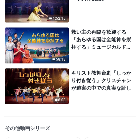
1:52:15
救い主の再臨を歓迎する
「あらゆる国は全能神を崇
拝する」ミュージカルドラ
マ
58:13
キリスト教舞台劇「しっか
り付き従う」クリスチャン
が迫害の中での真実な証し
8:08
その他動画シリーズ