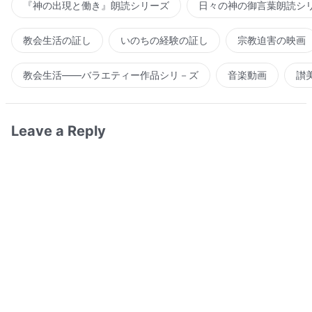
『神の出現と働き』朗読シリーズ
日々の神の御言葉朗読シ
教会生活の証し
いのちの経験の証し
宗教迫害の映画
教会生活――バラエティー作品シリ－ズ
音楽動画
讃
Leave a Reply