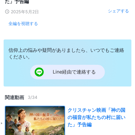
た」予告編
シェアする
2025年5月2日
全編を視聴する
信仰上の悩みや疑問がありましたら、いつでもご連絡
ください。
Line経由で連絡する
関連動画
3
/
34
クリスチャン映画「神の国
の福音が私たちの村に届い
た」予告編