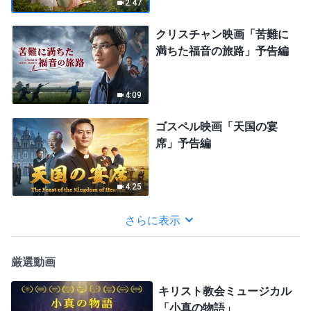
2:47
クリスチャン映画「苦難に
満ちた福音の旅路」予告編
4:09
ゴスペル映画「天国の宴
席」予告編
4:25
さらに表示
厳選動画
キリスト教会ミュージカル
「小真の物語」