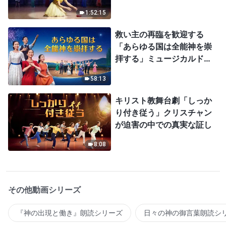
1:52:15
救い主の再臨を歓迎する
「あらゆる国は全能神を崇
拝する」ミュージカルドラ
マ
58:13
キリスト教舞台劇「しっか
り付き従う」クリスチャン
が迫害の中での真実な証し
8:08
その他動画シリーズ
『神の出現と働き』朗読シリーズ
日々の神の御言葉朗読シ