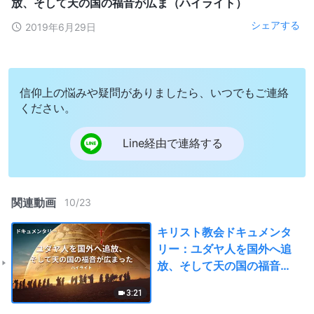
放、そして天の国の福音が広ま（ハイライト）
シェアする
2019年6月29日
信仰上の悩みや疑問がありましたら、いつでもご連絡
ください。
Line経由で連絡する
関連動画
10
/
23
キリスト教会ドキュメンタ
リー：ユダヤ人を国外へ追
放、そして天の国の福音が
広ま（ハイライト）
3:21