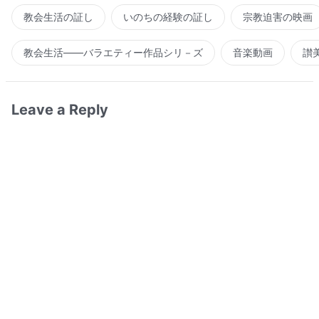
教会生活の証し
いのちの経験の証し
宗教迫害の映画
教会生活――バラエティー作品シリ－ズ
音楽動画
讃
Leave a Reply