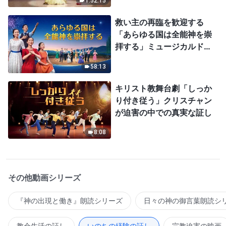
1:52:15
救い主の再臨を歓迎する
「あらゆる国は全能神を崇
拝する」ミュージカルドラ
マ
58:13
キリスト教舞台劇「しっか
り付き従う」クリスチャン
が迫害の中での真実な証し
8:08
その他動画シリーズ
『神の出現と働き』朗読シリーズ
日々の神の御言葉朗読シ
教会生活の証し
いのちの経験の証し
宗教迫害の映画