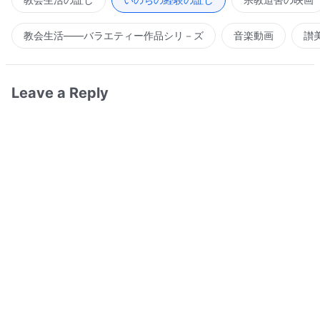
教会生活――バラエティー作品シリ－ズ
音楽動画
讃
Leave a Reply