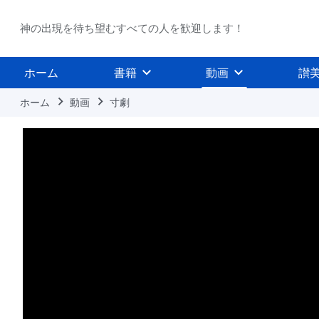
神の出現を待ち望むすべての人を歓迎します！
ホーム
書籍
動画
讃
ホーム
動画
寸劇