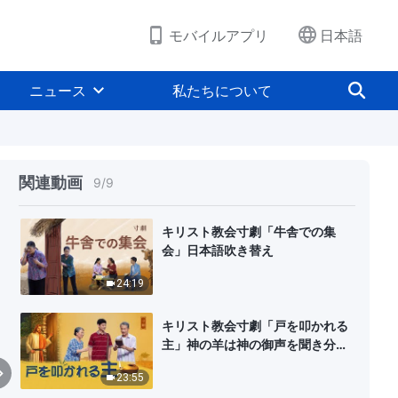
24:46
モバイルアプリ
日本語
キリスト教会寸劇「救いを得れば
天国に入れるのか」日本語吹き替
え
ニュース
私たちについて
24:04
キリスト教会寸劇「牧師の『ご厚
意 』」 日本語吹き替え
関連動画
9
/
9
22:03
キリスト教会寸劇「牛舎での集
会」日本語吹き替え
24:19
キリスト教会寸劇「戸を叩かれる
主」神の羊は神の御声を聞き分け
る 日本語吹き替え
23:55