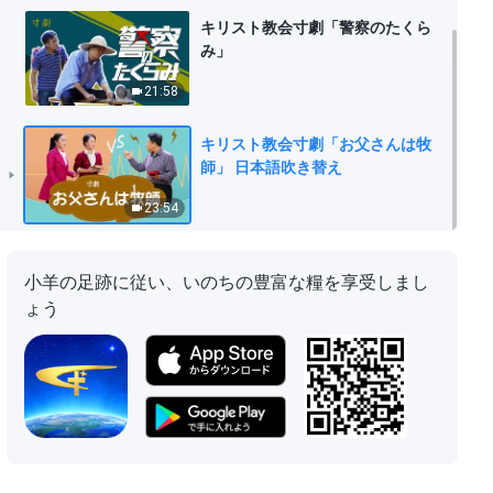
キリスト教会寸劇「警察のたくら
み」
21:58
キリスト教会寸劇「お父さんは牧
師」 日本語吹き替え
23:54
小羊の足跡に従い、いのちの豊富な糧を享受しまし
ょう