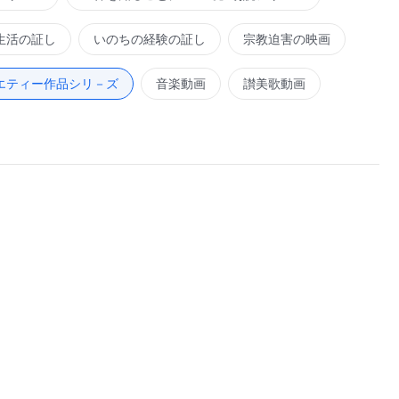
生活の証し
いのちの経験の証し
宗教迫害の映画
エティー作品シリ－ズ
音楽動画
讃美歌動画