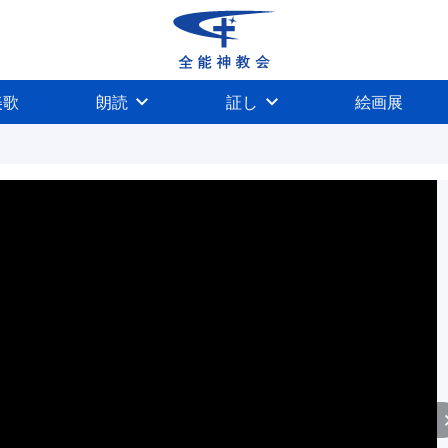
美歌
朗読
証し
絵画展