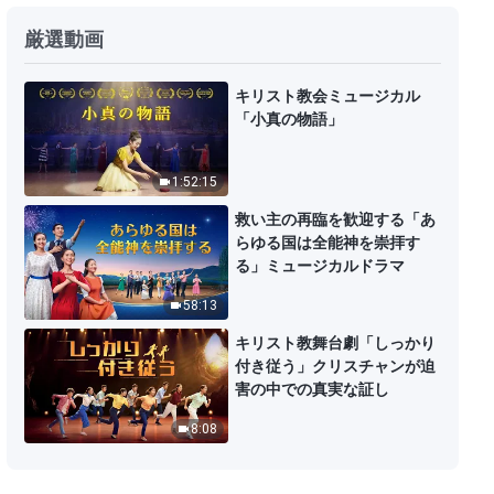
厳選動画
キリスト教会ミュージカル
「小真の物語」
1:52:15
救い主の再臨を歓迎する「あ
らゆる国は全能神を崇拝す
る」ミュージカルドラマ
58:13
キリスト教舞台劇「しっかり
付き従う」クリスチャンが迫
害の中での真実な証し
8:08