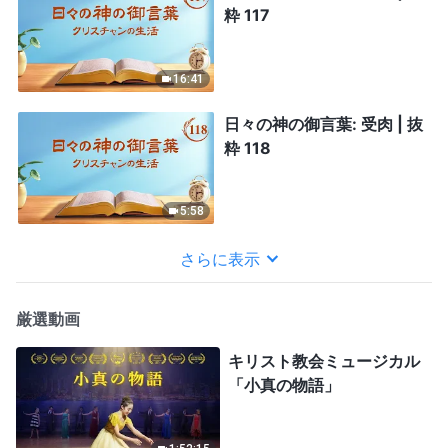
粋 117
16:41
日々の神の御言葉: 受肉 | 抜
粋 118
5:58
さらに表示
厳選動画
キリスト教会ミュージカル
「小真の物語」