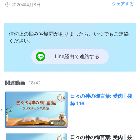
シェアする
2020年4月8日
信仰上の悩みや疑問がありましたら、いつでもご連絡
ください。
Line経由で連絡する
関連動画
18
/
42
日々の神の御言葉: 受肉 | 抜
粋 116
13:09
日々の神の御言葉: 受肉 | 抜