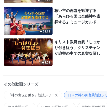
1:52:15
救い主の再臨を歓迎する
「あらゆる国は全能神を崇
拝する」ミュージカルドラ
マ
58:13
キリスト教舞台劇「しっか
り付き従う」クリスチャン
が迫害の中での真実な証し
8:08
その他動画シリーズ
『神の出現と働き』朗読シリーズ
日々の神の御言葉朗読シ
教会生活の証し
いのちの経験の証し
宗教迫害の映画