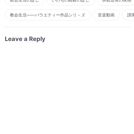
教会生活――バラエティー作品シリ－ズ
音楽動画
讃
Leave a Reply