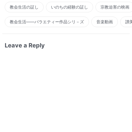
教会生活の証し
いのちの経験の証し
宗教迫害の映画
教会生活――バラエティー作品シリ－ズ
音楽動画
讃
Leave a Reply