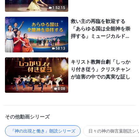
1:52:15
救い主の再臨を歓迎する
「あらゆる国は全能神を崇
拝する」ミュージカルドラ
マ
58:13
キリスト教舞台劇「しっか
り付き従う」クリスチャン
が迫害の中での真実な証し
8:08
その他動画シリーズ
『神の出現と働き』朗読シリーズ
日々の神の御言葉朗読シ