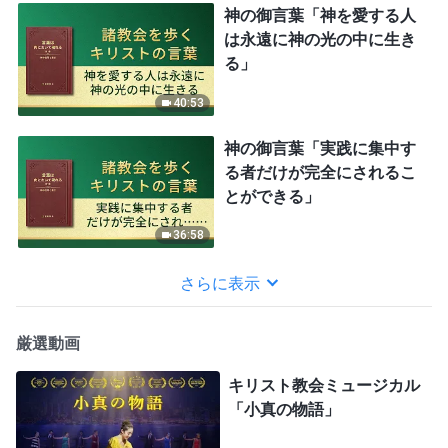
神の御言葉「神を愛する人
は永遠に神の光の中に生き
る」
40:53
神の御言葉「実践に集中す
る者だけが完全にされるこ
とができる」
36:58
さらに表示
厳選動画
キリスト教会ミュージカル
「小真の物語」