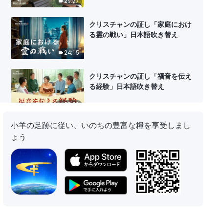
29:27
クリスチャンの証し「家庭におけ
る霊の戦い」日本語吹き替え
24:15
クリスチャンの証し「福音を伝え
る経験」日本語吹き替え
33:29
小羊の足跡に従い、いのちの豊富な糧を享受しまし
クリスチャンの証し「私は神の御
ょう
前に引き上げられた」日本語吹き
替え
27:07
クリスチャンの証し「開かれた巻
物を見た」日本語吹き替え
29:44