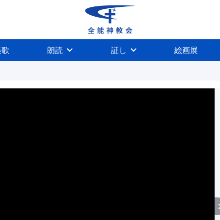
美歌
朗読
証し
絵画展