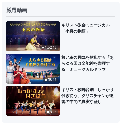
クリスチャンの証し「牧師の正
厳選動画
体」日本語吹き替え
28:33
キリスト教会ミュージカル
「小真の物語」
クリスチャンの証し「噂の罠を逃
れる」日本語吹き替え
1:52:15
28:13
救い主の再臨を歓迎する「あ
らゆる国は全能神を崇拝す
クリスチャンの証し「清めへの
る」ミュージカルドラマ
道」日本語吹き替え
58:13
26:28
キリスト教舞台劇「しっかり
付き従う」クリスチャンが迫
クリスチャンの証し「裁きの光」
害の中での真実な証し
日本語吹き替え
8:08
36:25