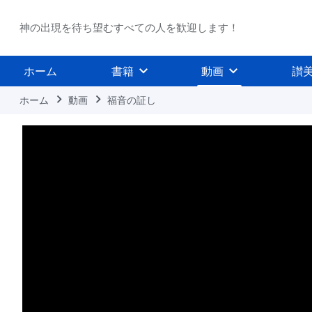
神の出現を待ち望むすべての人を歓迎します！
ホーム
書籍
動画
讃
ホーム
動画
福音の証し