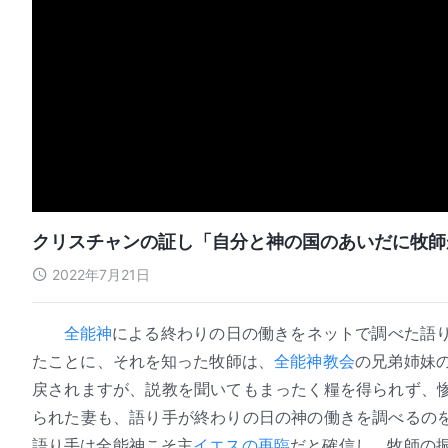
クリスチャンの証し「自分と神の国のあいだに牧師
2022年7月21日
全能神
による終わりの日の働きをネットで調べた語
たことに、それを知った牧師は、
全能神教会
の兄弟姉妹
戻されますが、説教を聞いてもまったく糧を得られず、
られた妻も、語り手が終わりの日の神の働きを調べるの
語り手は全能神こそ主
イエスの再臨
だと確信し、牧師の