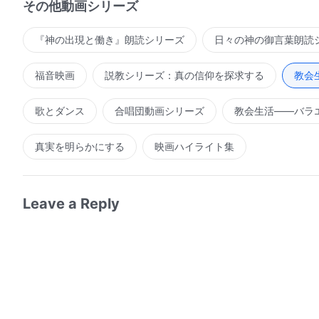
その他動画シリーズ
『神の出現と働き』朗読シリーズ
日々の神の御言葉朗読
福音映画
説教シリーズ：真の信仰を探求する
教会
歌とダンス
合唱団動画シリーズ
教会生活――バラ
真実を明らかにする
映画ハイライト集
Leave a Reply