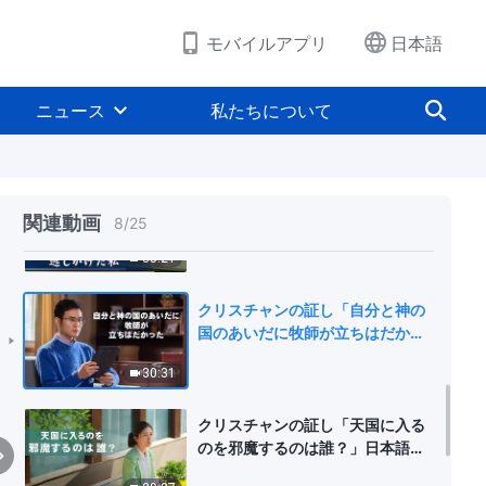
23:47
モバイルアプリ
日本語
クリスチャンの証し「わたしは真
のキリストと偽キリストを見分け
ニュース
私たちについて
られる」日本語吹き替え
31:45
クリスチャンの証し「主をお迎え
する機会を逃しかけた私」日本語
関連動画
8
/
25
吹き替え
35:21
クリスチャンの証し「自分と神の
国のあいだに牧師が立ちはだかっ
た」日本語吹き替え
30:31
クリスチャンの証し「天国に入る
のを邪魔するのは誰？」日本語吹
き替え