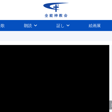
美歌
朗読
証し
絵画展