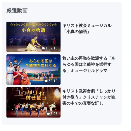
厳選動画
キリスト教会ミュージカル
「小真の物語」
1:52:15
救い主の再臨を歓迎する「あ
らゆる国は全能神を崇拝す
る」ミュージカルドラマ
58:13
キリスト教舞台劇「しっかり
付き従う」クリスチャンが迫
害の中での真実な証し
8:08