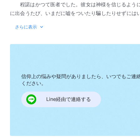
程諾はかつて医者でした。彼女は神様を信じるよう
に出会うたび、いまだに嘘をついたり騙したりせずには
ての誤解を膨らませて不平を言いさえしますが、何度も
さらに表示
的で欺瞞に満ちたサタン的な本性についての認識を得ま
解消するため、真理を追い求めることに集中し始めます
って逮捕され、過酷な拷問に苦しむとき、彼女は嘘をつ
拒みます。鳴り響くような美しい神様の
証し
をするので
従うことができるようになります。では、彼女のストー
信仰上の悩みや疑問がありましたら、いつでもご連
ください。
Line経由で連絡する