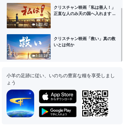
クリスチャン映画「私は善人！」
正直な人のみ天の国へ入れます 完
全な映画 日本語吹き替え
1:22:42
クリスチャン映画「救い」真の救
いとは何か
1:38:28
小羊の足跡に従い、いのちの豊富な糧を享受しまし
ょう