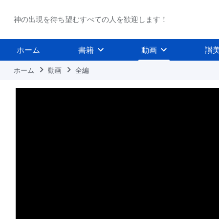
神の出現を待ち望むすべての人を歓迎します！
ホーム
書籍
動画
讃
ホーム
動画
全編