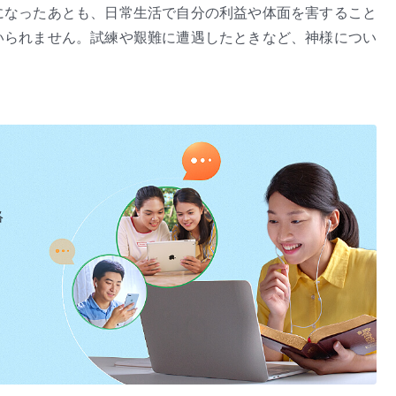
になったあとも、日常生活で自分の利益や体面を害すること
いられません。試練や艱難に遭遇したときなど、神様につい
真理
を探し求めることで自分の不正直さ根源、また自己中心
す。彼女は嘘をつきがちな自分の傾向と心の中の不正直さを
。その後、本分を尽くしているさなかに中国共産党政府によ
くくらいならむしろ死のうと決心して神様を否定することを
す。程諾は徐々に正直な人になり、真に神様を愛し、神様に
リーとはいったいどのようなものでしょうか。
絡