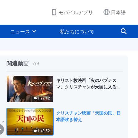
1:42:05
モバイルアプリ
日本語
クリスチャンの証し「苦しみから
喜びを」日本語吹き替え
ニュース
私たちについて
57:03
クリスチャンの証し「選挙を前に
して」日本語吹き替え
関連動画
7
/
9
1:02:19
キリスト教映画「火のバプテス
マ」クリスチャンが天国に入る唯
一の道 日本語吹き替え
1:22:12
クリスチャン映画「天国の民」日
本語吹き替え
1:49:52