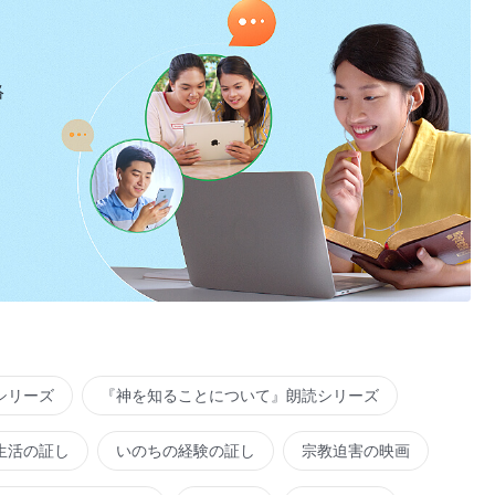
絡
シリーズ
『神を知ることについて』朗読シリーズ
生活の証し
いのちの経験の証し
宗教迫害の映画