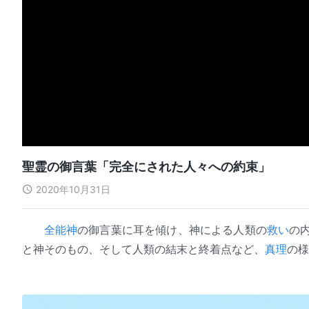
聖霊の御言葉「完全にされた人々への約束」
2020年10月31日
全能神
の御言葉に耳を傾け、神による人類の
救い
の
と神そのもの、そして人類の結末と終着点など、
真理
の様