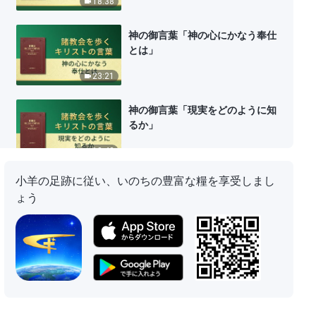
18:38
神の御言葉「神の心にかなう奉仕
とは」
23:21
神の御言葉「現実をどのように知
るか」
18:43
小羊の足跡に従い、いのちの豊富な糧を享受しまし
聖霊の御言葉「正常な霊的生活に
ょう
ついて」
14:59
神の御言葉「教会生活と実生活に
ついての議論」
25:47