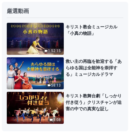
聖霊の御言葉「神が人間を用いる
厳選動画
ことについて」
8:36
キリスト教会ミュージカル
「小真の物語」
聖霊の御言葉「いったん真理を理
解したら、それを実践すべきであ
1:52:15
る」
17:53
救い主の再臨を歓迎する「あ
らゆる国は全能神を崇拝す
神の御言葉「救いを得る人は真理
る」ミュージカルドラマ
を進んで実践する人である」
58:13
19:17
キリスト教舞台劇「しっかり
付き従う」クリスチャンが迫
神の御言葉「経験について」
害の中での真実な証し
8:08
14:47