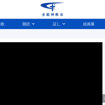
美歌
朗読
証し
絵画展