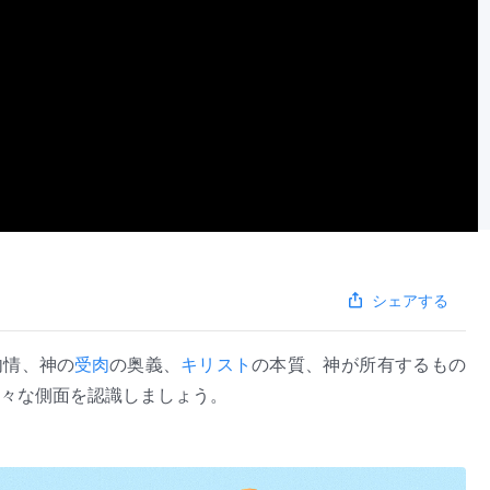
シェアする
内情、神の
受肉
の奥義、
キリスト
の本質、神が所有するもの
々な側面を認識しましょう。