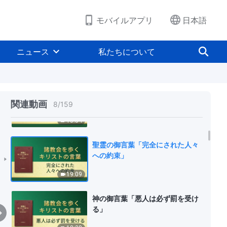
11:54
モバイルアプリ
日本語
聖霊の御言葉「神との正常な関係
を築くことは極めて重要である」
ニュース
私たちについて
23:47
神の御言葉「正常な霊的生活は人
を正しい道へ導く」
関連動画
8
/
159
13:54
聖霊の御言葉「完全にされた人々
への約束」
19:09
神の御言葉「悪人は必ず罰を受け
る」