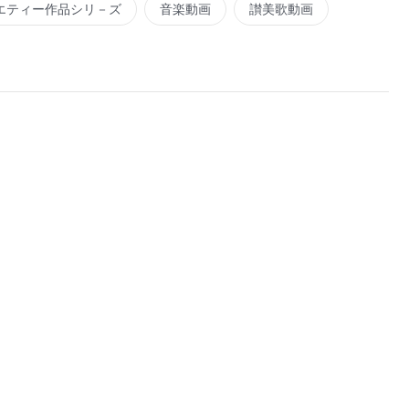
エティー作品シリ－ズ
音楽動画
讃美歌動画