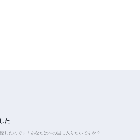
18:27
神の御言葉「実践的な神は神自身
であることを知るべきである」
20:02
聖霊の御言葉「真理を実践するこ
とだけが現実を自分のものにする
ことである」
23:18
神の御言葉「今日の神の働きを知
るということ」
28:29
した
神の御言葉「神の働きは人間が想
像するほど簡単か」
臨したのです！あなたは神の国に入りたいですか？