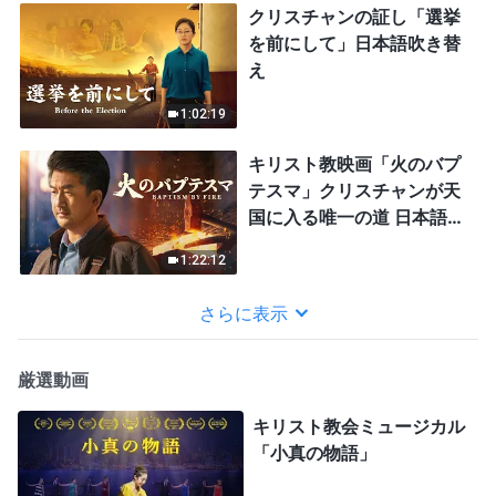
クリスチャンの証し「選挙
を前にして」日本語吹き替
え
1:02:19
キリスト教映画「火のバプ
テスマ」クリスチャンが天
国に入る唯一の道 日本語吹
き替え
1:22:12
さらに表示
厳選動画
キリスト教会ミュージカル
「小真の物語」