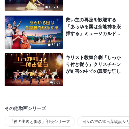
1:52:15
救い主の再臨を歓迎する
「あらゆる国は全能神を崇
拝する」ミュージカルドラ
マ
58:13
キリスト教舞台劇「しっか
り付き従う」クリスチャン
が迫害の中での真実な証し
8:08
その他動画シリーズ
『神の出現と働き』朗読シリーズ
日々の神の御言葉朗読シ