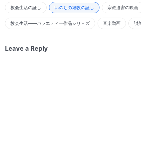
教会生活の証し
いのちの経験の証し
宗教迫害の映画
教会生活――バラエティー作品シリ－ズ
音楽動画
讃
Leave a Reply