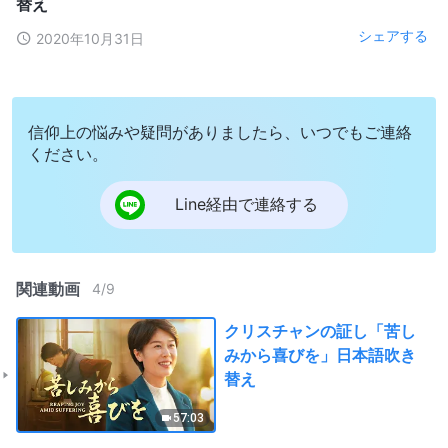
替え
シェアする
2020年10月31日
信仰上の悩みや疑問がありましたら、いつでもご連絡
ください。
Line経由で連絡する
関連動画
4
/
9
クリスチャンの証し「苦し
みから喜びを」日本語吹き
替え
57:03