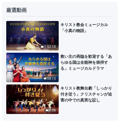
厳選動画
キリスト教会ミュージカル
「小真の物語」
1:52:15
救い主の再臨を歓迎する「あ
らゆる国は全能神を崇拝す
る」ミュージカルドラマ
58:13
キリスト教舞台劇「しっかり
付き従う」クリスチャンが迫
害の中での真実な証し
8:08