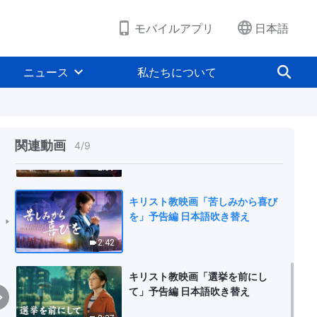
2:09
モバイルアプリ
日本語
キリスト教映画「家の内と外」予
告編 日本語吹き替え
ニュース
私たちについて
3:08
クリスチャン映画「成長」予告編
関連動画
4
/
9
2:59
キリスト教映画「苦しみから喜び
を」予告編 日本語吹き替え
2:42
キリスト教映画「選挙を前にし
て」予告編 日本語吹き替え