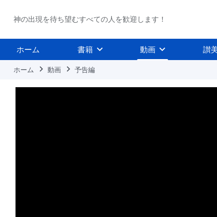
神の出現を待ち望むすべての人を歓迎します！
ホーム
書籍
動画
讃
ホーム
動画
予告編