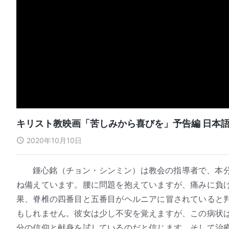
キリスト教映画「苦しみから喜びを」予告編 日本
2020年10月10日
鍾心銘（チョン・シンミン）は教会の指導者で、本
ね備えています。腰に問題を抱えていますが、痛みに負
果、脊椎の四番目と五番目がヘルニアに冒されていると
もしれません。彼女は少し不安を覚えますが、この病状
分の信仰と献身を試しているのだと信じます。そして治