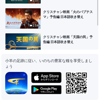
2:37
クリスチャン映画「火のバプテス
マ」予告編 日本語吹き替え
2:54
クリスチャン映画「天国の民」予
告編 日本語吹き替え
2:58
小羊の足跡に従い、いのちの豊富な糧を享受しまし
クリスチャン映画「私は善人！」
ょう
予告編 日本語吹き替え
3:04
クリスチャン映画「救い」真の救
いとは何か 予告編 日本語吹き替え
2:58