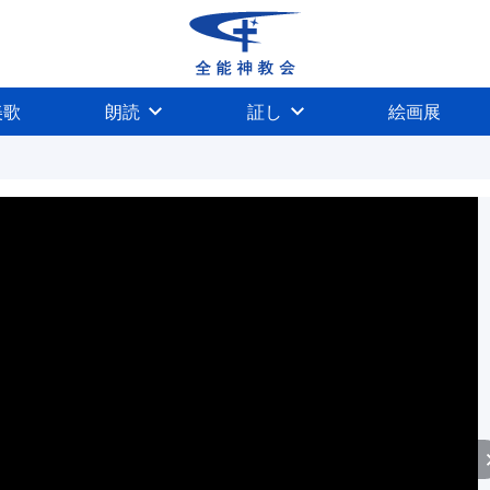
美歌
朗読
証し
絵画展