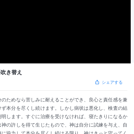
語吹き替え
シェアする
分のためなら苦しみに耐えることができ、良心と責任感を兼
けず本分を尽くし続けます。しかし病状は悪化し、検査の結
判明します。すぐに治療を受けなければ、寝たきりになるか
は神の許しを得て生じたもので、神は自分に試練を与え、自
療に協力して本分を尽くし続ける限り、神はきっと守ってく