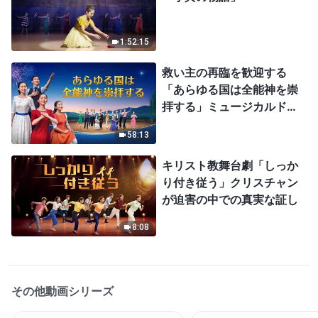
1:52:15
救い主の再臨を歓迎する
「あらゆる国は全能神を崇
拝する」ミュージカルドラ
マ
58:13
キリスト教舞台劇「しっか
り付き従う」クリスチャン
が迫害の中での真実な証し
8:08
その他動画シリーズ