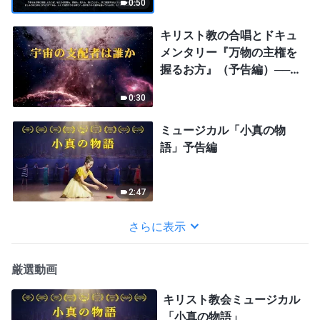
0:50
キリスト教の合唱とドキュ
メンタリー『万物の主権を
握るお方』（予告編）──宇
宙の探究
0:30
ミュージカル「小真の物
語」予告編
2:47
さらに表示
厳選動画
キリスト教会ミュージカル
「小真の物語」