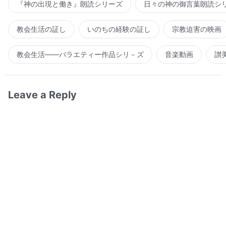
『神の出現と働き』朗読シリーズ
日々の神の御言葉朗読シ
教会生活の証し
いのちの経験の証し
宗教迫害の映画
教会生活――バラエティー作品シリ－ズ
音楽動画
讃
Leave a Reply