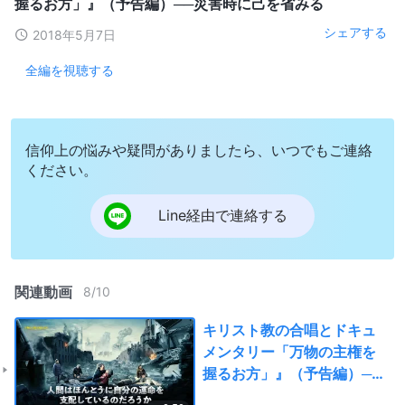
握るお方」』（予告編）──災害時に己を省みる
シェアする
2018年5月7日
全編を視聴する
信仰上の悩みや疑問がありましたら、いつでもご連絡
ください。
Line経由で連絡する
関連動画
8
/
10
キリスト教の合唱とドキュ
メンタリー「万物の主権を
握るお方」』（予告編）──
災害時に己を省みる