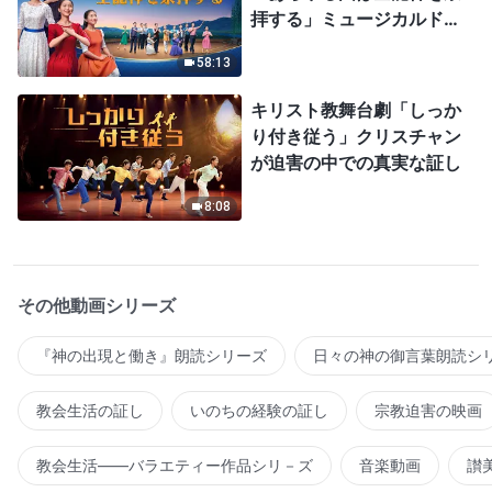
拝する」ミュージカルドラ
マ
58:13
キリスト教舞台劇「しっか
り付き従う」クリスチャン
が迫害の中での真実な証し
8:08
その他動画シリーズ
『神の出現と働き』朗読シリーズ
日々の神の御言葉朗読シ
教会生活の証し
いのちの経験の証し
宗教迫害の映画
教会生活――バラエティー作品シリ－ズ
音楽動画
讃