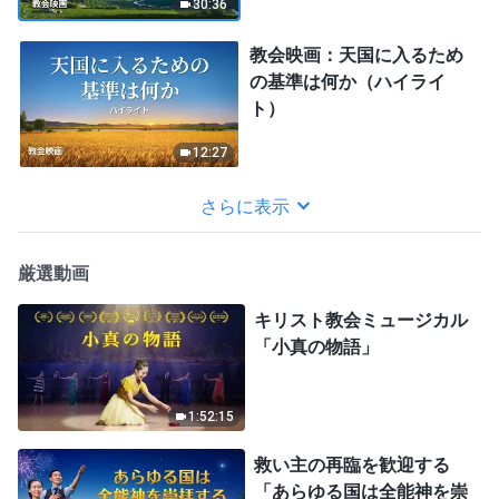
30:36
教会映画：天国に入るため
の基準は何か（ハイライ
ト）
12:27
さらに表示
厳選動画
キリスト教会ミュージカル
「小真の物語」
1:52:15
救い主の再臨を歓迎する
「あらゆる国は全能神を崇