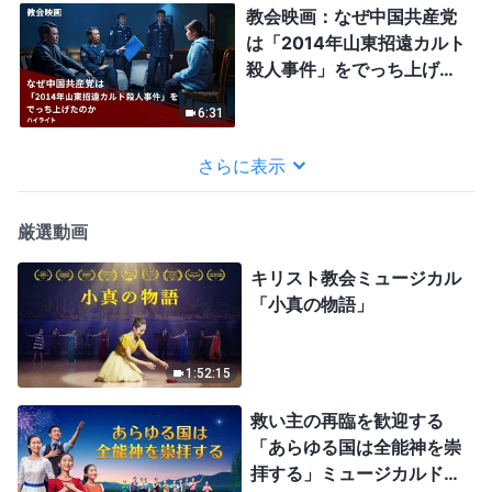
教会映画：なぜ中国共産党
は「2014年山東招遠カルト
殺人事件」をでっち上げた
のか（ハイライト）
6:31
さらに表示
厳選動画
キリスト教会ミュージカル
「小真の物語」
1:52:15
救い主の再臨を歓迎する
「あらゆる国は全能神を崇
拝する」ミュージカルドラ