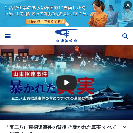
「五二八山東招遠事件の背後で 暴かれた真実 すべて