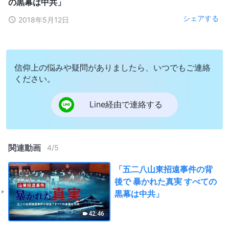
の黒幕は中共」
シェアする
2018年5月12日
信仰上の悩みや疑問がありましたら、いつでもご連絡
ください。
Line経由で連絡する
関連動画
4
/
5
「五二八山東招遠事件の背
後で 暴かれた真実 すべての
黒幕は中共」
42:46