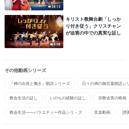
マ
58:13
キリスト教舞台劇「しっか
り付き従う」クリスチャン
が迫害の中での真実な証し
8:08
その他動画シリーズ
『神の出現と働き』朗読シリーズ
日々の神の御言葉朗読シ
教会生活の証し
いのちの経験の証し
宗教迫害の映画
教会生活――バラエティー作品シリ－ズ
音楽動画
讃