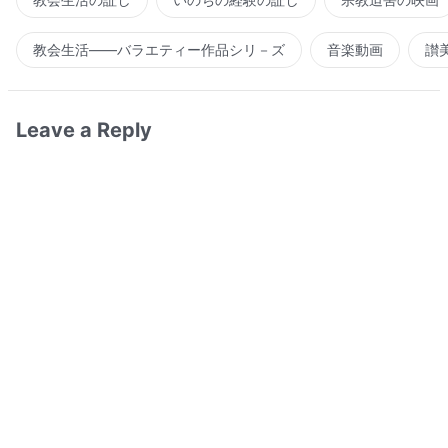
教会生活――バラエティー作品シリ－ズ
音楽動画
讃
Leave a Reply