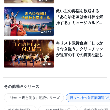
1:52:15
救い主の再臨を歓迎する
「あらゆる国は全能神を崇
拝する」ミュージカルドラ
マ
58:13
キリスト教舞台劇「しっか
り付き従う」クリスチャン
が迫害の中での真実な証し
8:08
その他動画シリーズ
『神の出現と働き』朗読シリーズ
日々の神の御言葉朗読シ
教会生活の証し
いのちの経験の証し
宗教迫害の映画