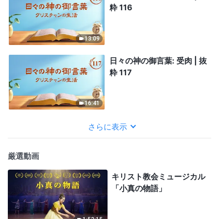
粋 116
13:09
日々の神の御言葉: 受肉 | 抜
粋 117
16:41
さらに表示
厳選動画
キリスト教会ミュージカル
「小真の物語」