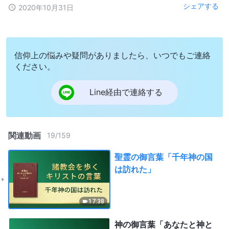
シェアする
2020年10月31日
信仰上の悩みや疑問がありましたら、いつでもご連絡
ください。
Line経由で連絡する
関連動画
19
/
159
聖霊の御言葉「千年神の国
は訪れた」
17:38
神の御言葉「あなたと神と