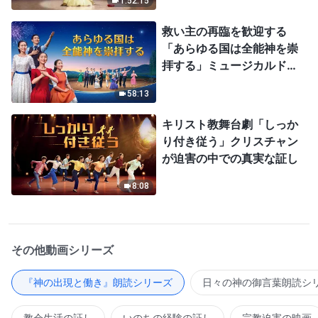
1:52:15
救い主の再臨を歓迎する
「あらゆる国は全能神を崇
拝する」ミュージカルドラ
マ
58:13
キリスト教舞台劇「しっか
り付き従う」クリスチャン
が迫害の中での真実な証し
8:08
その他動画シリーズ
『神の出現と働き』朗読シリーズ
日々の神の御言葉朗読シ
教会生活の証し
いのちの経験の証し
宗教迫害の映画