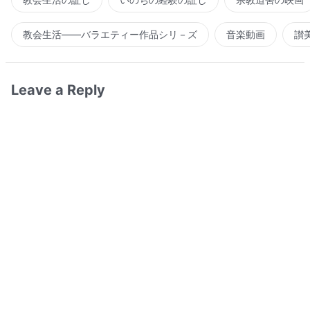
教会生活――バラエティー作品シリ－ズ
音楽動画
讃
Leave a Reply