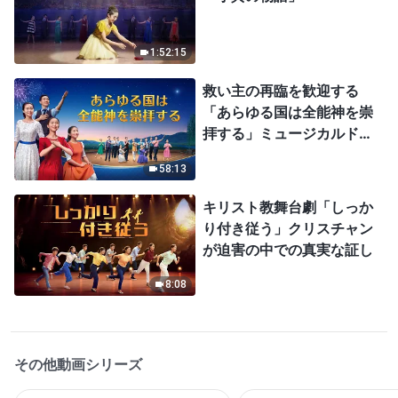
1:52:15
救い主の再臨を歓迎する
「あらゆる国は全能神を崇
拝する」ミュージカルドラ
マ
58:13
キリスト教舞台劇「しっか
り付き従う」クリスチャン
が迫害の中での真実な証し
8:08
その他動画シリーズ