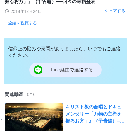
握るお方」』（予告編）──国々の栄枯盛衰
シェアする
2018年12月24日
全編を視聴する
信仰上の悩みや疑問がありましたら、いつでもご連絡
ください。
Line経由で連絡する
関連動画
6
/
10
キリスト教の合唱とドキュ
メンタリー「万物の主権を
握るお方」』（予告編）──
国々の栄枯盛衰