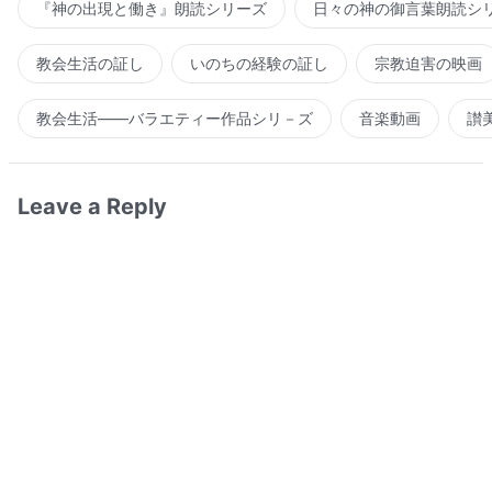
『神の出現と働き』朗読シリーズ
日々の神の御言葉朗読シ
教会生活の証し
いのちの経験の証し
宗教迫害の映画
教会生活――バラエティー作品シリ－ズ
音楽動画
讃
Leave a Reply