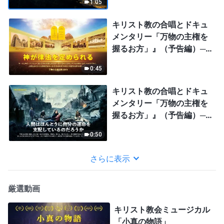
1:05
キリスト教の合唱とドキュ
メンタリー「万物の主権を
握るお方」』（予告編）──
律法の制定
0:45
キリスト教の合唱とドキュ
メンタリー「万物の主権を
握るお方」』（予告編）──
災害時に己を省みる
0:50
さらに表示
厳選動画
キリスト教会ミュージカル
「小真の物語」