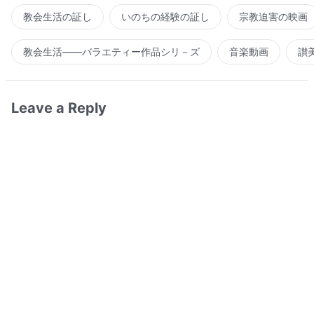
教会生活の証し
いのちの経験の証し
宗教迫害の映画
教会生活――バラエティー作品シリ－ズ
音楽動画
讃
Leave a Reply