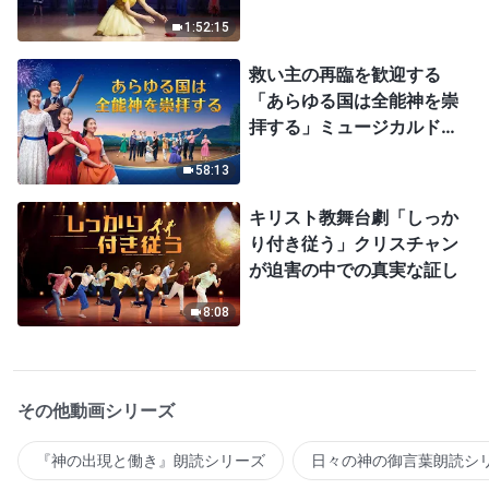
1:52:15
救い主の再臨を歓迎する
「あらゆる国は全能神を崇
拝する」ミュージカルドラ
マ
58:13
キリスト教舞台劇「しっか
り付き従う」クリスチャン
が迫害の中での真実な証し
8:08
その他動画シリーズ
『神の出現と働き』朗読シリーズ
日々の神の御言葉朗読シ