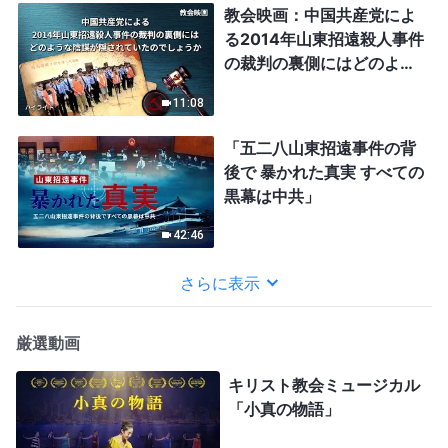
教会映画：中国共産党によ
る2014年山東招遠殺人事件
の裁判の裏側にはどのよう
な陰謀が隠されていたので
11:08
しょうか（ハイライト）
「五二八山東招遠事件の背
後で 暴かれた真実 すべての
黒幕は中共」
42:46
さらに表示
厳選動画
キリスト教会ミュージカル
「小真の物語」