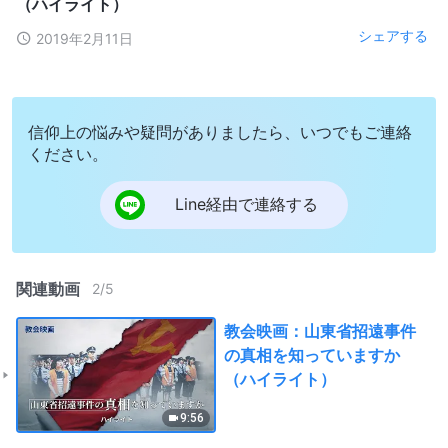
（ハイライト）
シェアする
2019年2月11日
信仰上の悩みや疑問がありましたら、いつでもご連絡
ください。
Line経由で連絡する
関連動画
2
/
5
教会映画：山東省招遠事件
の真相を知っていますか
（ハイライト）
9:56