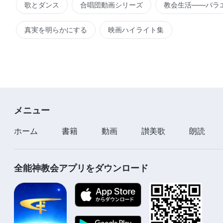
歌とダンス
合唱団動画シリーズ
教会生活――バラ
真実を明らかにする
映画ハイライト集
メニュー
ホーム
書籍
動画
讃美歌
朗読
全能神教会アプリをダウンロード