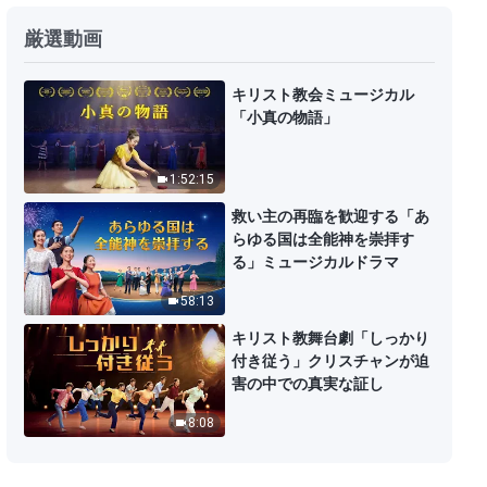
厳選動画
キリスト教会ミュージカル
「小真の物語」
1:52:15
救い主の再臨を歓迎する「あ
らゆる国は全能神を崇拝す
る」ミュージカルドラマ
58:13
キリスト教舞台劇「しっかり
付き従う」クリスチャンが迫
害の中での真実な証し
8:08