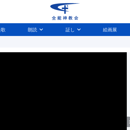
美歌
朗読
証し
絵画展