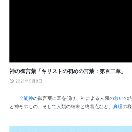
神の御言葉「キリストの初めの言葉：第百三章」
2021年9月8日
全能神
の御言葉に耳を傾け、神による人類の
救い
の
と神そのもの、そして人類の結末と終着点など、
真理
の様