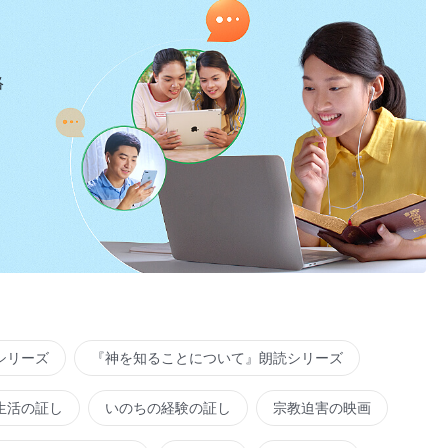
絡
シリーズ
『神を知ることについて』朗読シリーズ
生活の証し
いのちの経験の証し
宗教迫害の映画