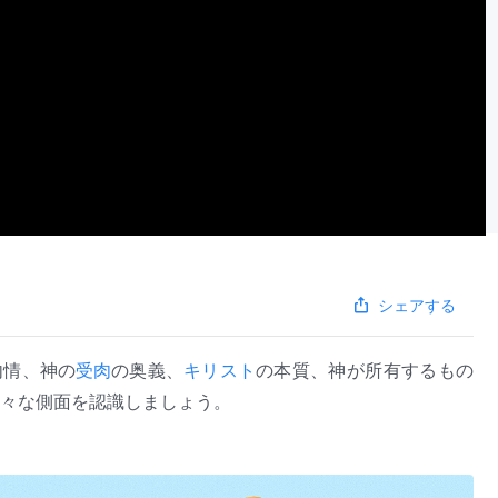
シェアする
内情、神の
受肉
の奥義、
キリスト
の本質、神が所有するもの
々な側面を認識しましょう。