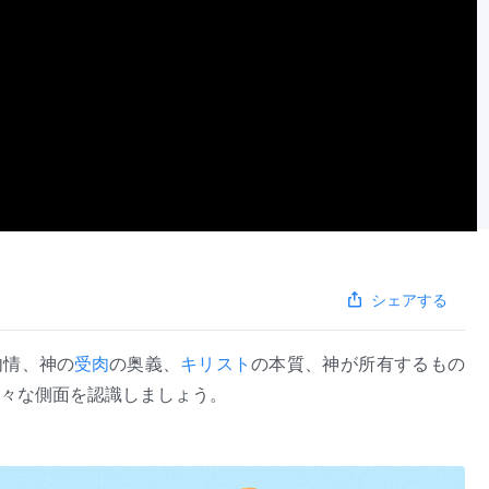
シェアする
内情、神の
受肉
の奥義、
キリスト
の本質、神が所有するもの
々な側面を認識しましょう。