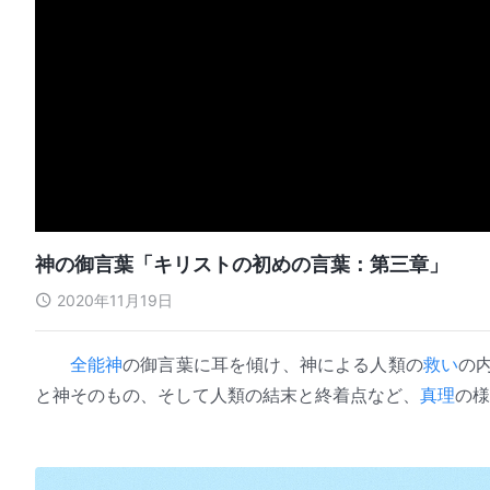
神の御言葉「キリストの初めの言葉：第三章」
2020年11月19日
全能神
の御言葉に耳を傾け、神による人類の
救い
の
と神そのもの、そして人類の結末と終着点など、
真理
の様