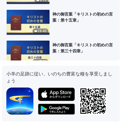
9:13
神の御言葉「キリストの初めの言
葉：第十五章」
16:42
神の御言葉「キリストの初めの言
葉：第三十四章」
17:08
小羊の足跡に従い、いのちの豊富な糧を享受しまし
神の御言葉「キリストの初めの言
ょう
葉：第三十五章」
14:52
神の御言葉「キリストの初めの言
葉：第三十六章」
12:40