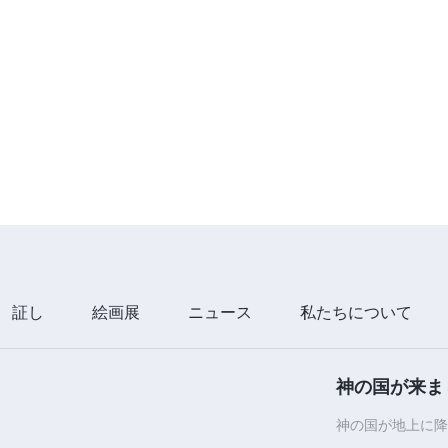
証し
絵画展
ニュース
私たちについて
神の国が来ま
神の国が地上に降