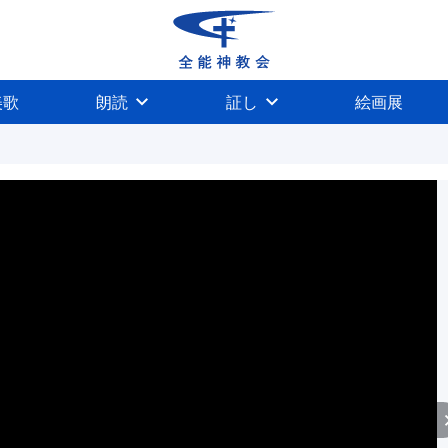
美歌
朗読
証し
絵画展