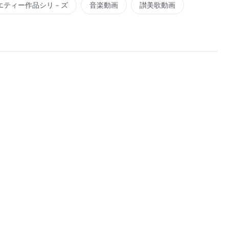
エティー作品シリ－ズ
音楽動画
讃美歌動画