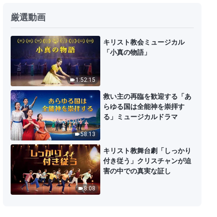
神の御言葉「キリストの初めの言
厳選動画
葉：第七十章」
13:26
キリスト教会ミュージカル
「小真の物語」
神の御言葉「キリストの初めの言
葉：第八十八章」
1:52:15
19:58
救い主の再臨を歓迎する「あ
らゆる国は全能神を崇拝す
神の御言葉「キリストの初めの言
る」ミュージカルドラマ
葉：第百三章」
58:13
22:10
キリスト教舞台劇「しっかり
付き従う」クリスチャンが迫
神の御言葉「キリストの初めの言
害の中での真実な証し
葉：第百八章」
8:08
26:18