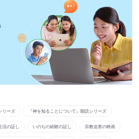
絡
シリーズ
『神を知ることについて』朗読シリーズ
生活の証し
いのちの経験の証し
宗教迫害の映画