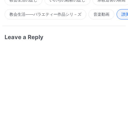
教会生活――バラエティー作品シリ－ズ
音楽動画
讃
Leave a Reply