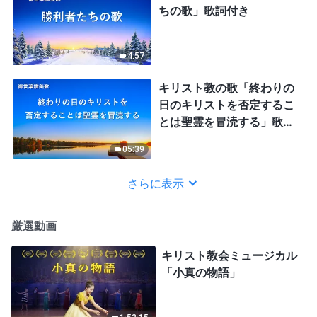
ちの歌」歌詞付き
4:57
キリスト教の歌「終わりの
日のキリストを否定するこ
とは聖霊を冒涜する」歌詞
付き
05:39
さらに表示
厳選動画
キリスト教会ミュージカル
「小真の物語」