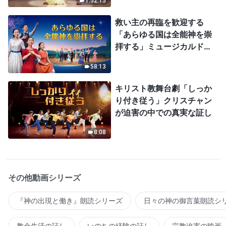
1:52:15
救い主の再臨を歓迎する
「あらゆる国は全能神を崇
拝する」ミュージカルドラ
マ
58:13
キリスト教舞台劇「しっか
り付き従う」クリスチャン
が迫害の中での真実な証し
8:08
その他動画シリーズ
『神の出現と働き』朗読シリーズ
日々の神の御言葉朗読シ
教会生活の証し
いのちの経験の証し
宗教迫害の映画