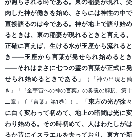
が照らされる時である。東の稲妻が現れ、受
肉した神が働きを始め、さらには神性の中で
直接語るのは今である。神が地上で語り始め
るときは、東の稲妻が現れるときと言える。
正確に言えば、生ける水が玉座から流れると
き――玉座から言葉が発せられ始めるとき
――それはまさに七つの霊の言葉が正式に発
せられ始めるときである
」
（『神の出現と働
き』「『全宇宙への神の言葉』の奥義の解釈、第十
。「
東方の光が徐々
二章」〔『言葉』第1巻〕）
に白く変わって初めて、地上の暗闇は光に変
わり始める。その時初めて、人はわたしがは
るか昔にイスラエルを去っており、東方で新