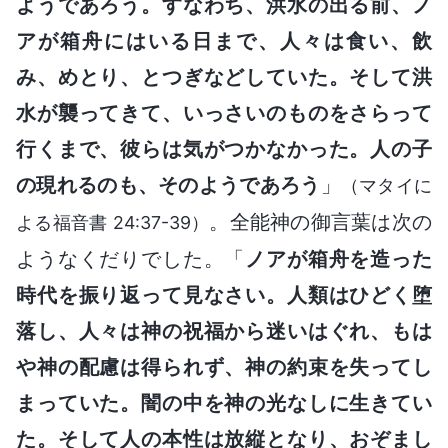
ようであろう。すなわち、洪水の出る前、ノ
アが箱舟にはいる日まで、人々は食い、飲
み、めとり、とつぎなどしていた。そして洪
水が襲ってきて、いっさいのものをさらって
行くまで、彼らは気がつかなかった。人の子
の現れるのも、そのようであろう
」
（マタイに
。全能神の御言葉は次の
よる福音書 24:37-39）
ようなくだりでした。「
ノアが箱舟を造った
時代を振り返って見なさい。人類はひどく堕
落し、人々は神の祝福から迷いはぐれ、もは
や神の配慮は得られず、神の約束を失ってし
まっていた。闇の中を神の光なしに生きてい
た。そして人の本性は放縦となり、おぞまし