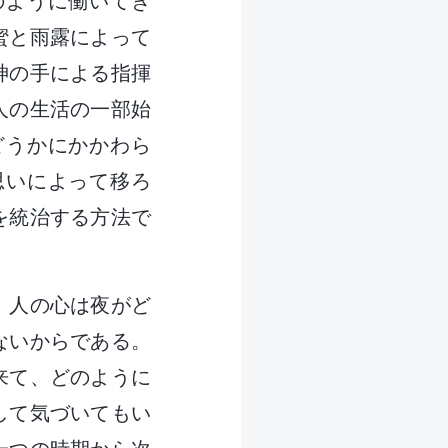
のように働いてき
蜜と雨露によって
神の手による指揮
人の生活の一部始
どうかにかかわら
思いによって移ろ
を統治する方法で
、人の心は夜がど
ないからである。
来て、どのように
して気づいてもい