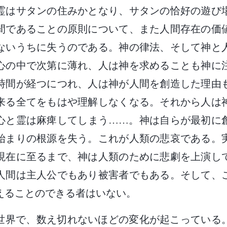
霊はサタンの住みかとなり、サタンの恰好の遊び
間であることの原則について、また人間存在の価
ないうちに失うのである。神の律法、そして神と
心の中で次第に薄れ、人は神を求めることも神に
時間が経つにつれ、人は神が人間を創造した理由
来る全てをもはや理解しなくなる。それから人は
心と霊は麻痺してしまう……。神は自らが最初に
始まりの根源を失う。これが人類の悲哀である。
現在に至るまで、神は人類のために悲劇を上演し
人間は主人公でもあり被害者でもある。そして、
えることのできる者はいない。
世界で、数え切れないほどの変化が起こっている