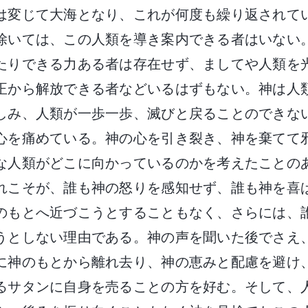
は変じて大海となり、これが何度も繰り返されて
除いては、この人類を導き案内できる者はいない
たりできる力ある者は存在せず、ましてや人類を
正から解放できる者などいるはずもない。神は人
しみ、人類が一歩一歩、滅びと戻ることのできな
心を痛めている。神の心を引き裂き、神を棄てて
な人類がどこに向かっているのかを考えたことの
れこそが、誰も神の怒りを感知せず、誰も神を喜
のもとへ近づこうとすることもなく、さらには、
うとしない理由である。神の声を聞いた後でさえ
に神のもとから離れ去り、神の恵みと配慮を避け
るサタンに自身を売ることの方を好む。そして、