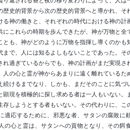
繰り返される昼と夜の移り変わりによって、人は
の歴史的背景から次の歴史的背景へと導かれ、そ
ける神の働きと、それぞれの時代における神の計
共にこれらの時期を歩んできたが、神が万物と全
ことも、神がどのように万物を指揮し導くのかも
代まで、人には知るよしもないことであった。そ
され過ぎているからでも、神の計画がまだ実現さ
、人の心と霊が神からあまりに遠く離れているた
え続けるまでなり、しかも、まだそのことに気づ
と顕現を積極的に探し求める者は一人もいない。
生存しようとする者もいない。その代わりに、こ
に適応するために、邪悪な者、サタンの腐敗に
人の心と霊は、サタンへの貢物となり、その餌