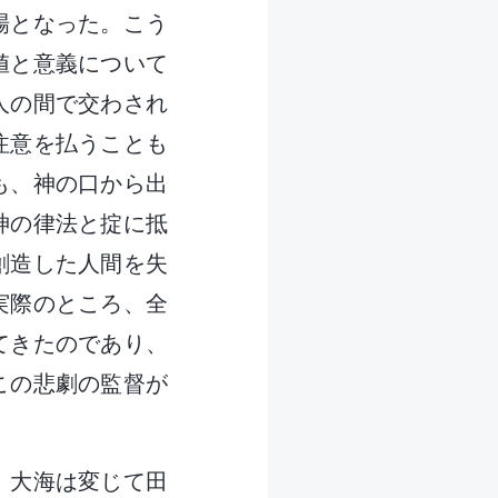
場となった。こう
値と意義について
人の間で交わされ
注意を払うことも
も、神の口から出
神の律法と掟に抵
創造した人間を失
実際のところ、全
てきたのであり、
この悲劇の監督が
。大海は変じて田