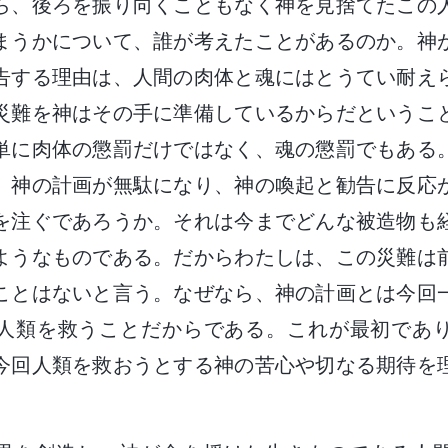
ら、後ろを振り向くこともなく神を見捨てたこの
まうかについて、誰が考えたことがあるのか。神
告する理由は、人間の肉体と魂にはとうてい耐え
災難を神はその手に準備しているからだというこ
単に肉体の懲罰だけではなく、魂の懲罰でもある
。神の計画が無駄になり、神の喚起と勧告に反応
を注ぐであろうか。それは今までどんな被造物も
ようなものである。だからわたしは、この災難は
ことはないと言う。なぜなら、神の計画とは今回
人類を救うことだからである。これが最初であ
今回人類を救おうとする神の苦心や切なる期待を