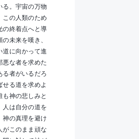
いる。宇宙の万物
。この人類のため
光の終着点へと導
類の未来を嘆き、
い道に向かって進
邪悪な者を求めた
ある者がいるだろ
ばせる道を求めよ
誰も神の悲しみと
、人は自分の道を
、神の真理を避け
人がこのまま頑な