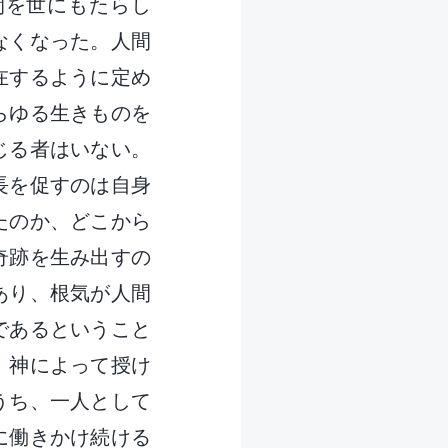
間を世にもたらし
なくなった。人間
在するように定め
らゆる生きものを
じる者はいない。
長を促すのは自身
たのか、どこから
奇跡を生み出すの
あり、根気が人間
であるということ
、神によって授け
うち、一人として
に働きかけ続ける