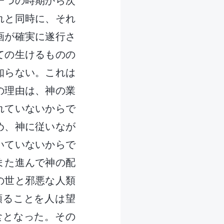
一つの時期から次
れと同時に、それ
画が確実に遂行さ
ての生けるものの
知らない。これは
の理由は、神の業
れていないからで
め、神に従いなが
いていないからで
また進んで神の配
の世と邪悪な人類
頼ることを人は望
食となった。その