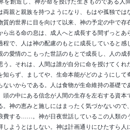
界を創造し、神が命を授けた生きものである人
は両親と親族を持つようになり、もはや孤独では
物質的世界に目を向けて以来、神の予定の中で存
から出る命の息は、成人へと成長する間ずっとあ
過程で、人は神の配慮のもとに成長していると感
親の愛情のこもった世話のもとで成長し、人の成
思う。それは、人間は誰が自分に命を授けてくれ
を知らず、ましてや、生命本能がどのようにして
もないからである。人は食物が生命維持の基礎で
、頭の中にある信念が人間の生存を左右する資本
る。神の恵みと施しにはまったく気づかないので
浪費する……。神が日夜世話しているこの人類の
拝しようとはしない。神は計画通りにひたすら人