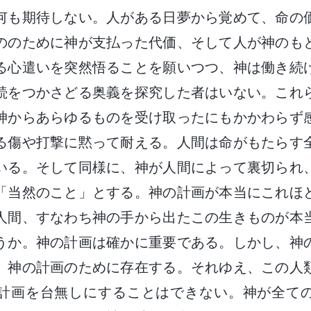
何も期待しない。人がある日夢から覚めて、命の
ののために神が支払った代価、そして人が神のも
る心遣いを突然悟ることを願いつつ、神は働き続
続をつかさどる奥義を探究した者はいない。これ
神からあらゆるものを受け取ったにもかかわらず
る傷や打撃に黙って耐える。人間は命がもたらす
いる。そして同様に、神が人間によって裏切られ
「当然のこと」とする。神の計画が本当にこれほ
人間、すなわち神の手から出たこの生きものが本
うか。神の計画は確かに重要である。しかし、神
、神の計画のために存在する。それゆえ、この人
計画を台無しにすることはできない。神が全て