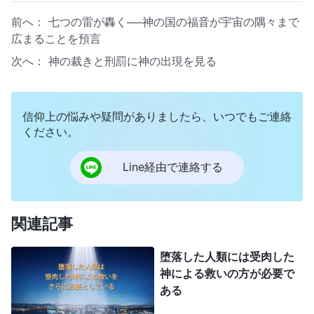
前へ：
七つの雷が轟く──神の国の福音が宇宙の隅々まで
広まることを預言
次へ：
神の裁きと刑罰に神の出現を見る
信仰上の悩みや疑問がありましたら、いつでもご連絡
ください。
Line経由で連絡する
関連記事
堕落した人類には受肉した
神による救いの方が必要で
ある