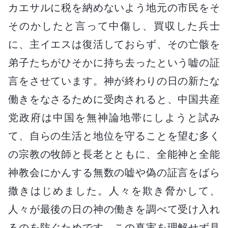
カエサルに税を納めないよう地元の市民をそ
そのかしたと言って中傷し、買収した兵士
に、主イエスは復活しておらず、その亡骸を
弟子たちがひそかに持ち去ったという嘘の証
言をさせています。神が終わりの日の新たな
働きをなさるために受肉されると、中国共産
党政府は中国を無神論地帯にしようと試み
て、自らの生活と地位を守ることを望む多く
の宗教の牧師と長老とともに、全能神と全能
神教会にかんする無数の嘘や偽の証言をばら
撒きはじめました。人々を欺き脅かして、
人々が最後の日の神の働きを調べて受け入れ
るのを防ぐためです。この真実を理解せず見