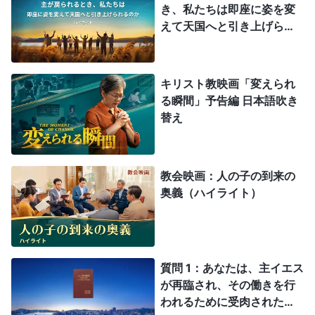
き、私たちは即座に姿を変
えて天国へと引き上げられ
るのか（ハイライト）
キリスト教映画「変えられ
る瞬間」予告編 日本語吹き
替え
教会映画：人の子の到来の
奥義（ハイライト）
質問 1：あなたは、主イエス
が再臨され、その働きを行
われるために受肉されたと