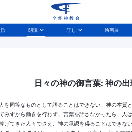
美歌
朗読
証し
絵画展
日々の神の御言葉: 神の出現
裁き
受肉
神の働きを認識する
神の性質、お
人を同等なものとして語ることはできない。神の本質
でみずから働きを行わず、言葉を話さなかったら、人
捧げてきた人々でさえ、神の承認を得ることはできな