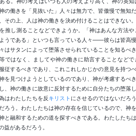
ある。神の考えはいつも人の考えより高く、神の英知
神の働きを「見抜いた」人々は無力で、皆傲慢で無知
、その上、人は神の働きを決め付けることはできない
を推し測ることなどできようか。「神はあんな方法や
ようである」といつも言っている人々――彼らは皆高
々はサタンによって堕落させられていることを知るべ
等ではなく、ましてや神の働きに助言することなどで
服従するべきであり、これこれしかじかの意見を持つ
神を見つけようとしているのであり、神が考慮するべ
し、神の働きに故意に反対するために自分たちの堕落
為はわたしたちを反
キリスト
にさせるのではないだろ
だろう。わたしたちは神の存在を信じているので、神
神と融和するための道を探すべきである。わたしたち
の益があるだろう。