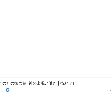
々の神の御言葉: 神の出現と働き | 抜粋 74
00
09