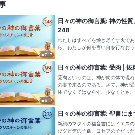
事
日々の神の御言葉: 神の性質
248
わたしはすべてを焼き尽くす火であ
ら、わたしが何を言い何を行なおう
はわたしの働きに干渉する権利をも
7:17
っているかを分析する資格…
日々の神の御言葉: 受肉 | 抜粋
受肉というのは、神が肉の体で現れ
の姿で来るのである。さて、神が受
体でなくてはならず、少なくとも、
は、神が肉体において生き…
8:12
日々の神の御言葉: 聖書にまつ
新約のマタイの福音書にはイエスの
びダビデの子孫、ヨセフの子だった