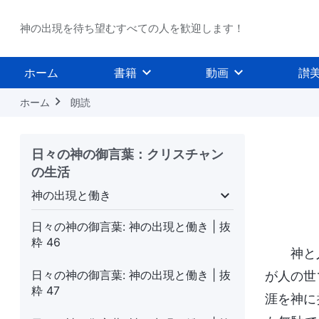
神の出現を待ち望むすべての人を歓迎します！
ホーム
書籍
動画
讃
ホーム
朗読
日々の神の御言葉：クリスチャン
の生活
神の出現と働き
階の働き
神の出現と働き
終わりの日における
日々の神の御言葉: 神の出現と働き | 抜
粋 46
神と
日々の神の御言葉: 神の出現と働き | 抜
が人の世
粋 47
涯を神に