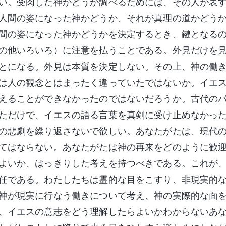
い。受肉した神かどうか調べるためには、その人が表
人間の姿になった神かどうか、それが真理の道かどう
間の姿になった神かどうかを決定するとき、鍵となる
の他いろいろ）に注意を払うことである。外見だけを
とになる。外見は本質を決定しない。その上、神の働
は人の観念とはまったく違っていたではないか。イエ
えることができなかったのではないだろうか。古代の
ただけで、イエスの語る言葉を真剣に受け止めなかっ
の悲劇を繰り返さないで欲しい。あなたがたは、現代
てはならない。あなたがたは神の再来をどのように歓
よいか、はっきりした考えを持つべきである。これが
任である。わたしたちは霊的な目をこすり、非現実的
神が現実に行なう働きについて考え、神の実際的な面
、イエスの意志をどう理解したらよいかわからないあ