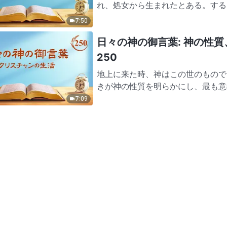
れ、処女から生まれたとある。する
ダビデの子孫でもないことにな…
7:50
日々の神の御言葉: 神の性質
250
地上に来た時、神はこの世のもので
きが神の性質を明らかにし、最も意
が聖なる地であれ穢れた地であれ、
7:09
神に創られた。ただ全てがサタ…