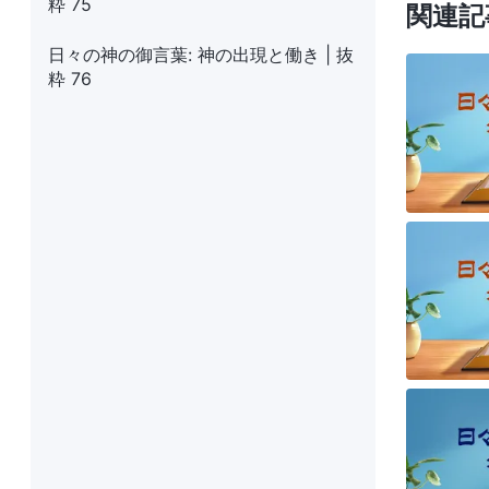
粋 75
関連記
日々の神の御言葉: 神の出現と働き | 抜
粋 76