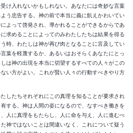
受け入れないかもしれない。あなたには奇妙な言葉
いよう忠告する。神の前で本当に義に飢えかわいてい
神によって啓発され、導かれることができるからであ
かに求めることによってのみわたしたちは結果を得る
言う時、わたしは神が再び肉となることに言及してい
の言葉を軽蔑するか、あるいはおそらくあなたにとっ
たしは神の出現を本当に切望するすべての人々がこの
かない方がよい。これが賢い人々の行動すべきやり方
たしたちそれぞれにこの真理を知ることが要求され
を有する。神は人間の姿になるので、なすべき働きを
て、人に真理をもたらし、人に命を与え、人に進むべ
した神ではないことは間違いなく、これについて疑う