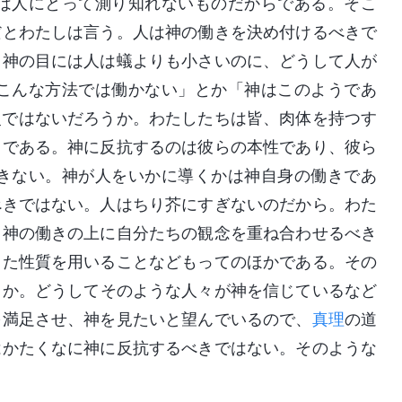
は人にとって測り知れないものだからである。そこ
だとわたしは言う。人は神の働きを決め付けるべきで
。神の目には人は蟻よりも小さいのに、どうして人が
こんな方法では働かない」とか「神はこのようであ
慢ではないだろうか。わたしたちは皆、肉体を持つす
きである。神に反抗するのは彼らの本性であり、彼ら
きない。神が人をいかに導くかは神自身の働きであ
べきではない。人はちり芥にすぎないのだから。わた
き神の働きの上に自分たちの観念を重ね合わせるべき
した性質を用いることなどもってのほかである。その
うか。どうしてそのような人々が神を信じているなど
を満足させ、神を見たいと望んでいるので、
真理
の道
はかたくなに神に反抗するべきではない。そのような