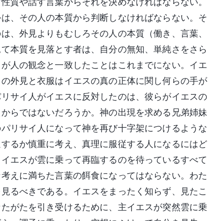
す性質や話す言葉からそれを決めなければならない。
かは、その人の本質から判断しなければならない。そ
のは、外見よりもむしろその人の本質（働き、言葉、
見て本質を見落とす者は、自分の無知、単純さをさら
きが人の観念と一致したことはこれまでにない。イエ
スの外見と衣服はイエスの真の正体に関し何らの手が
パリサイ人がイエスに反対したのは、彼らがイエスの
たからではないだろうか。神の出現を求める兄弟姉妹
のパリサイ人になって神を再び十字架につけるような
迎するか慎重に考え、真理に服従する人になるにはど
、イエスが雲に乗って再臨するのを待っているすべて
な考えに満ちた言葉の餌食になってはならない。わた
を見るべきである。イエスをまったく知らず、見たこ
なたがたを引き受けるために、主イエスが突然雲に乗