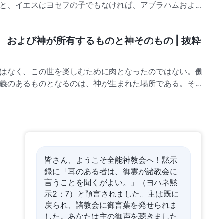
と、イエスはヨセフの子でもなければ、アブラハムおよび
、および神が所有するものと神そのもの | 抜粋
はなく、この世を楽しむために肉となったのではない。働
義のあるものとなるのは、神が生まれた場所である。それ
神がどこで働こうと神は聖い。この世界のあらゆるものは
皆さん、ようこそ全能神教会へ！黙示
録に「耳のある者は、御霊が諸教会に
言うことを聞くがよい。」（ヨハネ黙
示2：7）と預言されました。主は既に
戻られ、諸教会に御言葉を発せられま
した。あなたは主の御声を聴きました