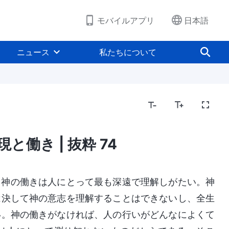
モバイルアプリ
日本語
ニュース
私たちについて
と働き | 抜粋 74
よび神が所有するものと神そのもの
聖書にまつわる
と神の働きは人にとって最も深遠で理解しがたい。神
は決して神の意志を理解することはできないし、全生
い。神の働きがなければ、人の行いがどんなによくて