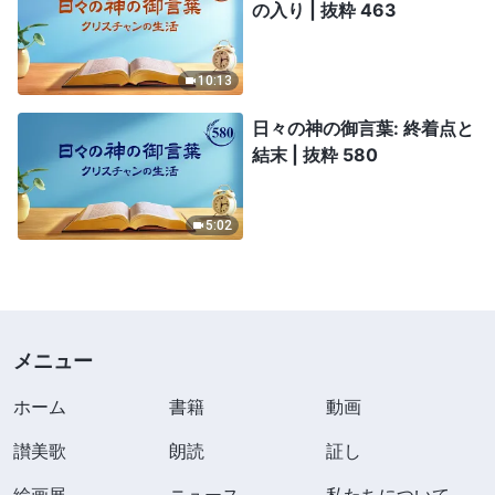
の入り | 抜粋 463
10:13
日々の神の御言葉: 終着点と
結末 | 抜粋 580
5:02
メニュー
ホーム
書籍
動画
讃美歌
朗読
証し
絵画展
ニュース
私たちについて