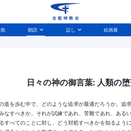
美歌
朗読
証し
絵画展
日々の神の御言葉: 人類の堕落
終着点と結末
の道を歩む中で、どのような追求が最適だろうか。追
みなすべきか。それが試練であれ、苦難であれ、ある
るすべてのことに対し、どう対処すべきかを知るよう