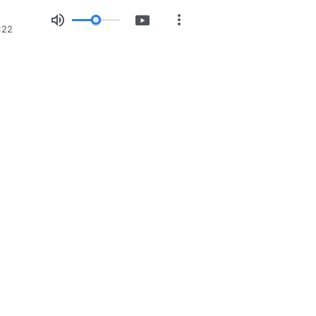
:22
した
臨したのです！あなたは神の国に入りたいですか？
経由で連絡する