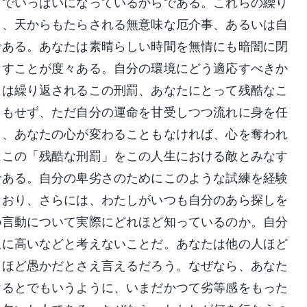
ちでいっぱいになっているからである。これらの繰り
く、天からもたらされる無意味な厄介事、あるいは自
である。あなたは素晴らしい時間を無情にも暗闇に閉
なすことが度々ある。自分の環境にどう適応すべきか
たは繰り返されるこの刑罰、あなたにとって残酷なこ
ともせず、ただ自分の運命を甘受しつつ流れに身を任
て、あなたの心が変わることもなければ、心を奪われ
はこの「残酷な刑罰」をこの人生における敵とみなす
である。自分の卑劣さのためにこのような試練を経験
ており、さらには、わたしがいつも自分のあら探しを
の言動について実際にどれほど知っているのか。自分
限に高いなどと考えないことだ。あなたは他の人ほど
るほど愚かだとさえ言えるだろう。なぜなら、あなた
けるとでもいうように、いまだかつて劣等感をもった