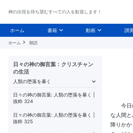
抜粋 319
神の出現を待ち望むすべての人を歓迎します！
日々の神の御言葉: 人類の堕落を暴く |
抜粋 320
ホーム
書籍
動画
讃
日々の神の御言葉: 人類の堕落を暴く |
抜粋 321
ホーム
朗読
日々の神の御言葉: 人類の堕落を暴く |
抜粋 322
日々の神の御言葉：クリスチャン
の生活
日々の神の御言葉: 人類の堕落を暴く |
抜粋 323
人類の堕落を暴く
念を暴く
人類の堕落を暴く
いのちへの入り
日々の神の御言葉: 人類の堕落を暴く |
抜粋 324
今日
日々の神の御言葉: 人類の堕落を暴く |
な人間と
抜粋 325
降りかか