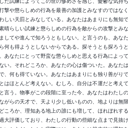
した試練によってこの世の惨めさを感じ、憂鬱な気持
打撃や懲らしめの行為を最善の加護とみなすのではな
わしい天罰とみなしている。あなたはあまりにも無知
素晴らしい試練と懲らしめの行為を敵からの攻撃とみ
ましてや進んで知ろうともしない。と言うのも、あな
ら何も得ようとしないからである。探そうとも探ろう
。あなたにとって野蛮な懲らしめと思える行為によっ
ない。それどころか、あなたの心は傷ついた。あなた
で、何も得ていない。あなたはあまりにも独り善がり
とはほとんど考えない。むしろ、自分は不運だと考え
と言う。物事がこの段階に至った今、あなたはわたし
ながらの天才で、天より少し低いものの、地よりは無
どころか、理知ある地上の誰にも増して、ほれぼれす
過大評価しており、わたしの行動の些細な点まで見抜