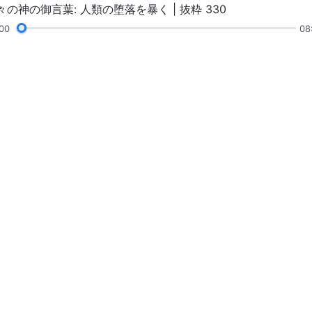
々の神の御言葉: 人類の堕落を暴く | 抜粋 330
00
08
証し
絵画展
ニュース
私たちについて
神の国が来ま
神の国が地上に降
Line
フォローする