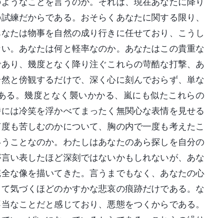
のようなことを言うのか。それは、現在あなたに降り
の試練だからである。おそらくあなたに関する限り、
あなたは物事を自然の成り行きに任せており、こうし
ない。あなたは何と軽率なのか。あなたはこの貴重な
であり、幾度となく降り注ぐこれらの苛酷な打撃、あ
冷然と傍観するだけで、深く心に刻んでおらず、単な
ある。幾度となく襲いかかる、嵐にも似たこれらの
時には冷笑を浮かべてまったく無関心な表情を見せる
何度も苦しむのかについて、胸の内で一度も考えたこ
いうことなのか。わたしはあなたのあら探しを自分の
が言い表したほど深刻ではないかもしれないが、あな
完全な像を描いてきた。言うまでもなく、あなたの心
じて気づくほどのかすかな悲哀の痕跡だけである。な
不当なことだと感じており、悪態をつくからである。