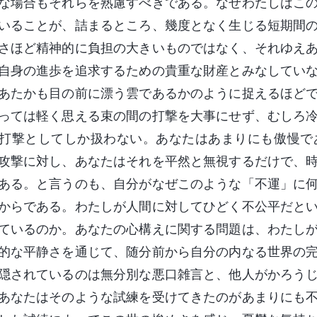
な場合もそれらを熟慮すべきである。なぜわたしはこ
いることが、詰まるところ、幾度となく生じる短期間
さほど精神的に負担の大きいものではなく、それゆえ
自身の進歩を追求するための貴重な財産とみなしてい
あたかも目の前に漂う雲であるかのように捉えるほど
っては軽く思える束の間の打撃を大事にせず、むしろ
打撃としてしか扱わない。あなたはあまりにも傲慢で
攻撃に対し、あなたはそれを平然と無視するだけで、
ある。と言うのも、自分がなぜこのような「不運」に
からである。わたしが人間に対してひどく不公平だと
ているのか。あなたの心構えに関する問題は、わたし
的な平静さを通じて、随分前から自分の内なる世界の
隠されているのは無分別な悪口雑言と、他人がかろう
あなたはそのような試練を受けてきたのがあまりにも