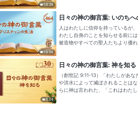
はなくなる。以前のように生き…
10:38
日々の神の御言葉: いのちへの入
人はわたしに信仰を持っているが、
わたし自身のことを知らせる前には
被造物やすべての聖人たちより優れ
をするということしか見ない…
15:56
日々の神の御言葉: 神を知る |
（創世記 9:11-13）「わたし
や洪水によって滅ぼされることはな
らに神は言われた、「これはわたし
との間に代々かぎりな…
8:04