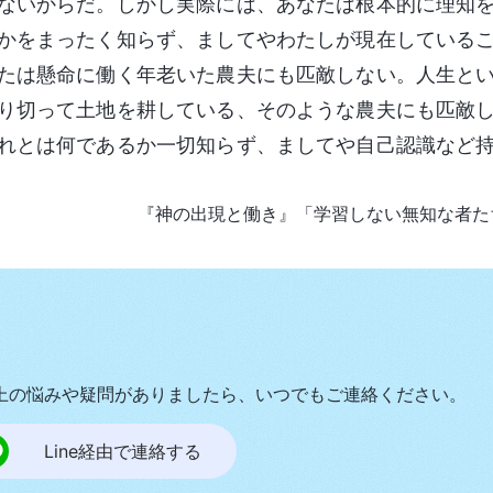
ないからだ。しかし実際には、あなたは根本的に理知
かをまったく知らず、ましてやわたしが現在している
たは懸命に働く年老いた農夫にも匹敵しない。人生と
り切って土地を耕している、そのような農夫にも匹敵
れとは何であるか一切知らず、ましてや自己認識など
『神の出現と働き』「学習しない無知な者た
上の悩みや疑問がありましたら、いつでもご連絡ください。
Line経由で連絡する