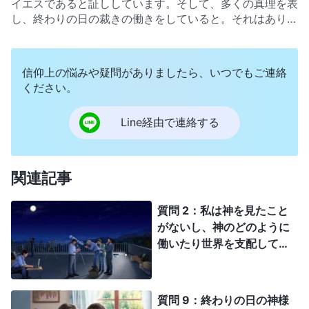
イエスであると証ししています。そして、多くの真理を表
ます。主の信仰は聖書にしっかり従うだけで良いのです。
し、終わりの日の裁きの働きをしていると。それはあり得
たとえ終わりの日における全能神の働きを受け入れなくて
ないと思います。神様の御言葉と働きは全て聖書に記され
も、私たちはやはり救われて天国に入れます。この認識に
ているというのが定説です。神様の御言葉と働きは聖書の
間違いはありますか？
外には存在しません。神様の救いは完全に聖書の中にあ
信仰上の悩みや疑問がありましたら、いつでもご連絡
り、聖書は神様を表すものだ。聖書に従う限り天国に入れ
ください。
るのです。私達の主への信仰は聖書が基本で、それから逸
脱することは主を否定し裏切ることになります。違います
Line経由で連絡する
か？
関連記事
質問 2：私は神を見たこと
がないし、神のどのように
働いたり世界を支配してい
るのかも見たことがない。
私には神を認識して受け入
れるのは難しい。私の長年
質問 9：終わりの日の神様