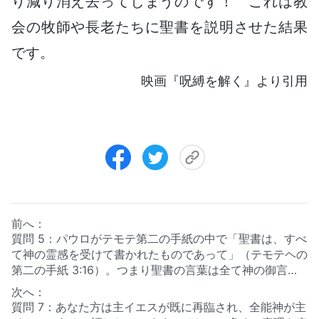
り減り消え去ってしまうのです！ これは教
会の牧師や長老たちに聖書を説明させた結果
です。
映画『呪縛を解く』より引用
前へ：
質問 5：パウロがテモテ第二の手紙の中で「聖書は、すべ
て神の霊感を受けて書かれたものであって」（テモテヘの
第二の手紙 3:16）。つまり聖書の言葉は全て神の御言葉
であり、聖書は主を代弁するということです。主を信じる
次へ：
ことは聖書を信じることで、聖書を信じることは主を信じ
質問 7：あなた方は主イエスが既に再臨され、全能神が主
ることです。聖書から逸脱すると主を信じないことになり