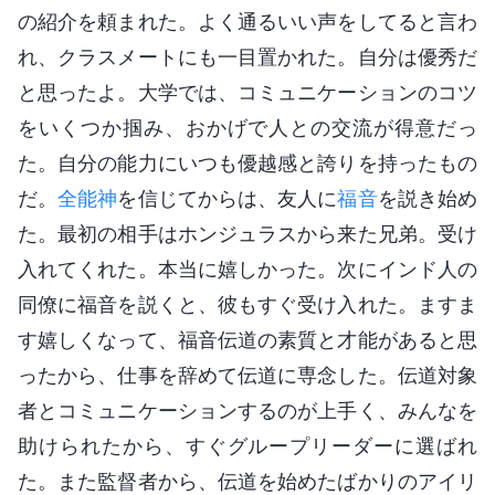
の紹介を頼まれた。よく通るいい声をしてると言わ
れ、クラスメートにも一目置かれた。自分は優秀だ
と思ったよ。大学では、コミュニケーションのコツ
をいくつか掴み、おかげで人との交流が得意だっ
た。自分の能力にいつも優越感と誇りを持ったもの
だ。
全能神
を信じてからは、友人に
福音
を説き始め
た。最初の相手はホンジュラスから来た兄弟。受け
入れてくれた。本当に嬉しかった。次にインド人の
同僚に福音を説くと、彼もすぐ受け入れた。ますま
す嬉しくなって、福音伝道の素質と才能があると思
ったから、仕事を辞めて伝道に専念した。伝道対象
者とコミュニケーションするのが上手く、みんなを
助けられたから、すぐグループリーダーに選ばれ
た。また監督者から、伝道を始めたばかりのアイリ