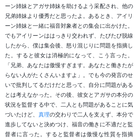
ーン姉妹とアガサ姉妹を助けるよう采配され、他の
兄弟姉妹より優秀だと思ったよ。あるとき、アイリ
ーン姉妹と一緒に福音対象者との集会に出かけた。
でもアイリーンははっきり交われず、たびたび脱線
したから、僕は集会後、怒り混じりに問題を指摘し
た。すると彼女は消極的になって、こう言った。
「兄弟、あなたは傲慢すぎます。あなたと働きたが
らない人がたくさんいますよ」。でも今の発言のせ
いで批判してるだけだと思って、自分に問題がある
とは考えなかった。その後、彼女とアガサの本分の
状況を監督する中で、二人とも問題があることに気
づいたけど、
真理
の交わりで二人を支えず、本分で
進歩してないと決めつけ、福音の働きに不適だと監
督者に言った。すると監督者は傲慢な性質を指摘