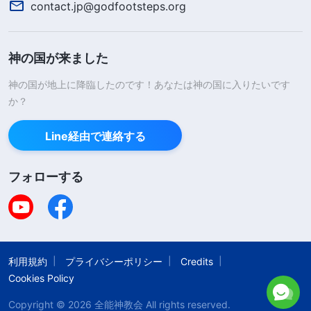
contact.jp@godfootsteps.org
考えすらしなかった。まったく自惚れてた。農夫は
神にすがることを知っている。でも僕は何かあって
神の国が来ました
も、神の御旨を求めようとしなかった。心に神の居
場所がなく、自分を理解も認識もしてなかった。
神の国が地上に降臨したのです！あなたは神の国に入りたいです
か？
その後、姉妹がさらに御言葉を送ってきて、お
かげで少し自己認識できたんだ。全能神は言われま
Line経由で連絡する
す。「
サタンの性質には多種多様な堕落した性質が
フォローする
含まれますが、最も明らかで突出しているのは、傲
慢な性質です。傲慢さは人間の堕落した性質の根源
です。傲慢になればなるほど、人はそれだけ理智に
欠け、理智に欠ければ欠けるほど、神に抵抗しがち
利用規約
プライバシーポリシー
Credits
になります。この問題はどれほど深刻でしょうか。
Cookies Policy
傲慢な性質の持ち主は他のあらゆる人を見下すだけ
Copyright © 2026
全能神教会
All rights reserved.