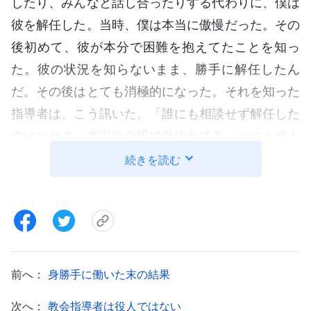
したり、みんなと話し合ったりする代わりに、僕は
彼を解任した。当時、僕は本当に傲慢だった。その
後初めて、彼が本分で困難を抱えてたことを知っ
た。彼の状況を知らないまま、勝手に解任したん
だ。その後はとても消極的になった。それを知った
指導者は、こう訊いた。「誰にも相談せず解任した
のはなぜ？ 本当に傲慢で自惚れてる。いつも他人
を見下し、萎縮させてる。そんなひどい振る舞いで
続きを読む
は、グループリーダーにふさわしくない」また解任
されてすっかり落ち込み、こう自問した。「どうし
て誰にも訊かなかったんだろう？ いつも自分のし
たいようにするのはなぜなんだ？ ちょっと探求し
てみんなと相談していれば、こんなことにはならな
前へ：
身勝手に働いた末の結果
かった」。それから数日は吐いてばかりで、すっか
次へ：
教会指導者は役人ではない