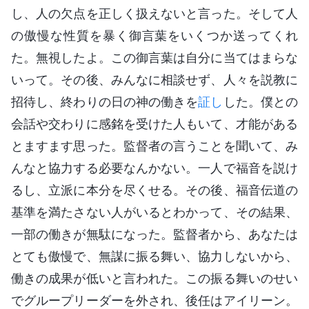
し、人の欠点を正しく扱えないと言った。そして人
の傲慢な性質を暴く御言葉をいくつか送ってくれ
た。無視したよ。この御言葉は自分に当てはまらな
いって。その後、みんなに相談せず、人々を説教に
招待し、終わりの日の神の働きを
証し
した。僕との
会話や交わりに感銘を受けた人もいて、才能がある
とますます思った。監督者の言うことを聞いて、み
んなと協力する必要なんかない。一人で福音を説け
るし、立派に本分を尽くせる。その後、福音伝道の
基準を満たさない人がいるとわかって、その結果、
一部の働きが無駄になった。監督者から、あなたは
とても傲慢で、無謀に振る舞い、協力しないから、
働きの成果が低いと言われた。この振る舞いのせい
でグループリーダーを外され、後任はアイリーン。