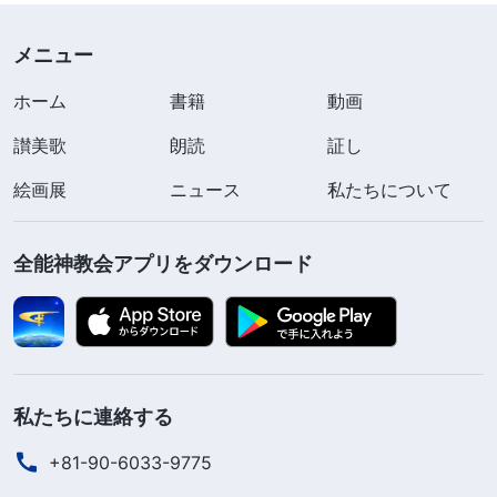
ループリーダーなんか無理だと考えた。あの兄弟の
メニュー
ときも、自分のやり方にこだわり、誰にも相談せず
勝手に解任し、消極的にさせてしまった。僕は自惚
ホーム
書籍
動画
れ、いつも好き勝手して、みんなの意見を聞こうと
讃美歌
朗読
証し
しなかった。自分に比べて取るに足らないと思って
絵画展
ニュース
私たちについて
いたからだ。「僕のほうが優れ、才能がある」と言
いたかった。その結果、原則を求めず本分を尽く
全能神教会アプリをダウンロード
し、独断専行して、兄弟姉妹を傷つけてしまった。
特にこの御言葉を読んで、自分が恥ずかしくなった
よ。「
自分自身の人生について再考することがな
く、誉れとは何であるか一切知らず、ましてや自己
認識など持ち合わせていない。あなたはあまりに
私たちに連絡する
『立派』である
」。御言葉に心が乱れた。僕はいつ
+81-90-6033-9775
も自分を高く評価し、自分の行為が正しいかどうか