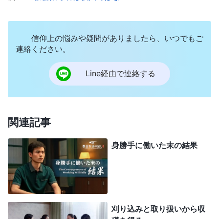
り弱ってしまった。神に背いたとわかり、本当につ
らかった。
信仰上の悩みや疑問がありましたら、いつでもご
その後、ある姉妹に自分の状態を打ち明ける
連絡ください。
と、御言葉を二節送ってくれた。「
独善的になって
はならない。他の人々の長所を利用して自分の弱さ
Line経由で連絡する
を正し、他の人々がどう
神の言葉
によって生きてい
るかをよく見て、彼らの生き方や言動が見習うに値
するかどうかを見極めなさい。他の人々が自分より
関連記事
劣っていると考えるなら、あなたは独善的で慢心し
身勝手に働いた末の結果
ており、誰のためにもならない
」
（『神の出現と働
き』「
キリスト
の初めの言葉、第二十二章」〔『言葉』第
。「
自分は生まれながらの天才で、天より少
1巻〕）
し低いものの、地よりは無限に高いなどと考えない
刈り込みと取り扱いから収
ことだ。あなたは他の人ほど賢くないどころか、理