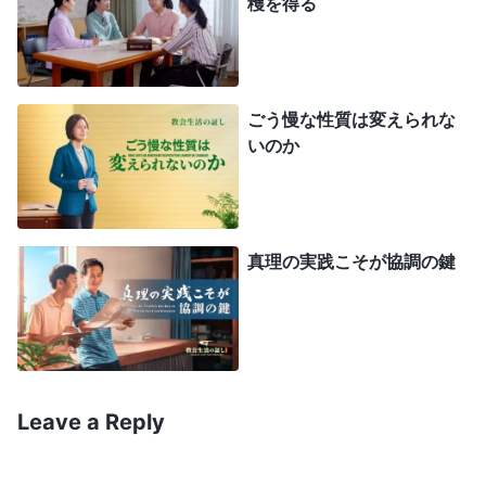
穫を得る
知ある地上の誰にも増して、ほれぼれするほど愚か
だとさえ言えるだろう。なぜなら、あなたは自分を
過大評価しており、わたしの行動の些細な点まで見
ごう慢な性質は変えられな
抜けるとでもいうように、いまだかつて劣等感をも
いのか
ったことなどないからだ。しかし実際には、あなた
は根本的に理知を欠いた人である。なぜなら、わた
しが何を行なうつもりなのかをまったく知らず、ま
真理の実践こそが協調の鍵
してやわたしが現在していることに気づいていない
からだ。だからこそわたしは言う。あなたは懸命に
働く年老いた農夫にも匹敵しない。人生というもの
を一切自覚していないにもかかわらず、天の祝福に
頼り切って土地を耕している、そのような農夫にも
Leave a Reply
匹敵しないのだ。自分自身の人生について再考する
ことがなく、誉れとは何であるか一切知らず、まし