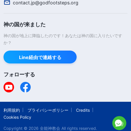
contact.jp@godfootsteps.org
ると書かれていました。私はこのことにいっそうう
なずかされました。というのも、私の母と義理の姉
神の国が来ました
妹二人はみなクリスチャンですが、この神の御言葉
神の国が地上に降臨したのです！あなたは神の国に入りたいです
通りの生き方をしていたからです。母たちは本当に
か？
罪を犯したあとその罪を告白し、その後また罪を犯
す、といったことを繰り返していました。私の魂が
Line経由で連絡する
目覚めたのはその時です。これが本当に神の御声な
のかしら？もし神でないなら、その著者はどうして
フォローする
宗教界のことをこれほどまでによく理解しているの
だろう？不信心者なら理解などできず、偉人や有名
人でもわからず、宗教的な人々さえも自分が神を信
利用規約
プライバシーポリシー
Credits
じていながら神に抵抗していることに気づいていな
Cookies Policy
い。そう考えれば考えるほど、この本の御言葉は人
Copyright © 2026
全能神教会
All rights reserved.
が発せられるようなものではなく、俗世に
受肉
され