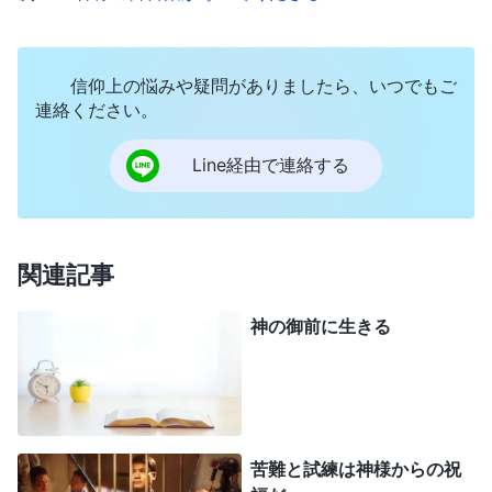
こうした疑問についてどんなに考えても、答え
はひとつも見つかりません。その時期、私は激痛と
苦しみに耐えながら毎日を送っていて、自分が寝た
信仰上の悩みや疑問がありましたら、いつでもご
きりで役立たずの病人だと思うたびに、人知れず泣
連絡ください。
き伏していました。家族に多大な迷惑をかけている
Line経由で連絡する
と感じ、これ以上重荷になりたくないと思いまし
た。自殺したいと思ったのも一度だけではありませ
ん。けれども死ぬのは怖かったのです。そのため私
関連記事
は死の訪れを待ちながら、一日一日をただ漫然と過
ごしていました……
神の御前に生きる
苦難と試練は神様からの祝