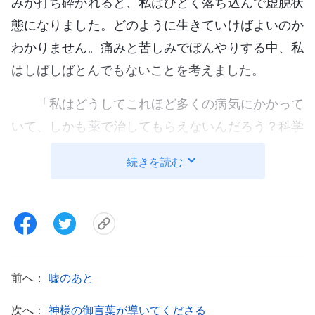
みが打ち砕かれると、私はひどく落ち込んで虚脱状
態になりました。どのように生きていけばよいのか
わかりません。痛みと苦しみでぼんやりする中、私
はしばしばとんでもないことを考えました。
「私はどうしてこれほど多くの病気にかかって
いて、しかも薬で治してもらえないんだろう？科学
を信じ、科学を信頼し、最善を尽くして最高の治療
続きを読む
方法を探したのに、まったく効果がなかった。それ
どころか、病気は悪化するばかりだわ。ひょっとす
ると科学は私を本当に救えないんじゃないかしら？
この世に神が本当に存在するんじゃないかしら？す
べての人間の運命は、本当に神の御手の中にあるの
前へ：
嘘のあと
かしら？」
次へ：
神様の御言葉が導いてくださる