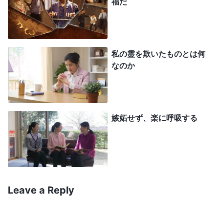
福だ
私の霊を欺いたものとは何
なのか
ある日、
全能神教会
の姉妹が私のために置いて
行った本に夫が気づきました。「あなたは知ってい
たか。神が人々の間で偉大な業を成し遂げたこと
を」 という見出しを見たとたん、夫は興味を引き
嫉妬せず、楽に呼吸する
つけられ、次の一節を私のために読み上げてくれま
した。
「
神の働きはあなたには理解できないことであ
る。あなたの決定が正しいかどうか理解すること
Leave a Reply
も、神の働きが成功するかどうか知ることもできな
いのなら、この普通の人があなたにとって大いに助