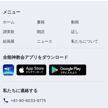
た。その何もかもが私にとって耳新しいことで、言
われていることの意味を完全に理解したわけではな
メニュー
くても、こうした教えが他の人々から聞いている主
ホーム
書籍
動画
イエスの福音と違っていることは感じ取れました。
讃美歌
朗読
証し
そういった人々の言うことはたいてい、どうしたら
絵画展
ニュース
私たちについて
神のお恵みを得られるかとか、私がひたすら神を信
じれば病気は治るといったことだったので、私は信
全能神教会アプリをダウンロード
じていなかったのです。けれども全能神の御言葉は
はるかに実践的に思えたので、聞けば聞くほどもっ
と聞きたくなりました。
それから私は、夫に毎日神の御言葉を朗読して
私たちに連絡する
もらいました。この本には、宗教的な人々は神を信
じているが神を知らず、神に抵抗までしている、そ
+81-90-6033-9775
のような人はしばしば日中に罪を犯して夜に告白す