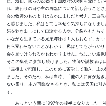
た。最初、彼らの説教は中国政府の規制を受けてい
れ、終わりの日や主の再臨について話し合うことさ
会の牧師のものよりはるかにましだと考え、三自教
と感じました。私はとても幸せな気持ちになりまし
妬を剥き出しにして口論する人や、分裂をもたらそ
いながら生きている兄弟姉妹は１人もおらず、かつ
何ら変わらないことがわかり、私はとてもがっかり
会を見つけられるかもわかりません。他によい選択
そこの集会に参加し続けました。牧師や説教者は
「最後まで忍耐し、主のために苦労して働き、主の
ました。そのため、私は当時、「他の人に何が起き
ない限り、主が再臨なさるとき、私には天国に引
す。
あっという間に1997年の後半になりました