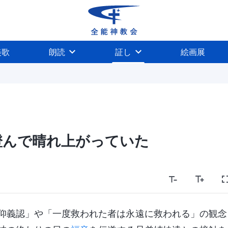
美歌
朗読
証し
絵画展
澄んで晴れ上がっていた
仰義認」や「一度救われた者は永遠に救われる」の観念