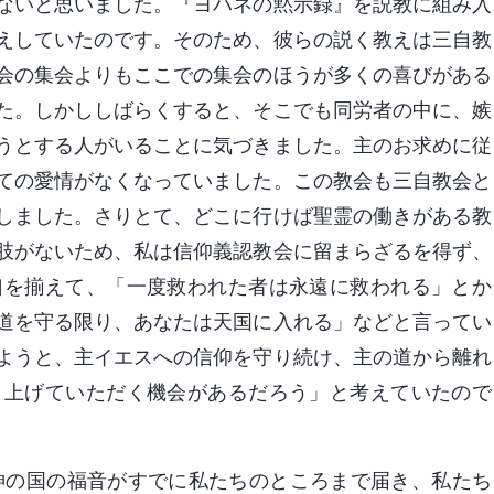
ないと思いました。『ヨハネの黙示録』を説教に組み入
えしていたのです。そのため、彼らの説く教えは三自教
会の集会よりもここでの集会のほうが多くの喜びがある
た。しかししばらくすると、そこでも同労者の中に、嫉
うとする人がいることに気づきました。主のお求めに従
ての愛情がなくなっていました。この教会も三自教会と
しました。さりとて、どこに行けば聖霊の働きがある教
肢がないため、私は信仰義認教会に留まらざるを得ず、
口を揃えて、「一度救われた者は永遠に救われる」とか
道を守る限り、あなたは天国に入れる」などと言ってい
ようと、主イエスへの信仰を守り続け、主の道から離れ
き上げていただく機会があるだろう」と考えていたので
。神の国の福音がすでに私たちのところまで届き、私たち