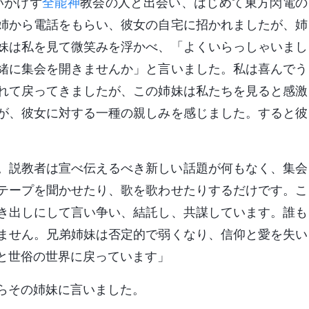
いがけず
全能神
教会の人と出会い、はじめて東方閃電の
姉から電話をもらい、彼女の自宅に招かれましたが、姉
妹は私を見て微笑みを浮かべ、「よくいらっしゃいまし
緒に集会を開きませんか」と言いました。私は喜んでう
れて戻ってきましたが、この姉妹は私たちを見ると感激
が、彼女に対する一種の親しみを感じました。すると彼
。説教者は宣べ伝えるべき新しい話題が何もなく、集会
テープを聞かせたり、歌を歌わせたりするだけです。こ
き出しにして言い争い、結託し、共謀しています。誰も
ません。兄弟姉妹は否定的で弱くなり、信仰と愛を失い
と世俗の世界に戻っています」
らその姉妹に言いました。