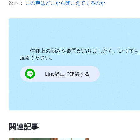
次へ：
この声はどこから聞こえてくるのか
『
いなずまが天の端からひかり出て天の端へと
るだろう。しかし、彼はまず多くの苦しみを受け、
ノアの時にあったように、人の子の時にも同様なこ
聖書のこの聖句をあなたはどのように解釈しま
信仰上の悩みや疑問がありましたら、いつでも
連絡ください。
私はしばらく真剣に考えてからぎこちなく微笑
ついてのものではないでしょうか」と言いました。
Line経由で連絡する
「聖書のこの聖句は主の到来について述べてい
来を述べているのではありません。むしろ、終わ
も、主はここで、終わりの日に戻られた際に何が
妹、教会の信者の信仰はいまやますます冷めていて
関連記事
受肉されて働きの新たな段階をなさっているからで
い人は聖霊の働きを失います」