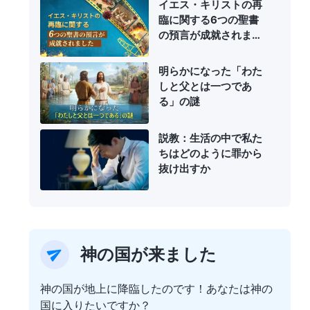
イエス・キリストの再
臨に関する6つの聖書
の預言が成就されまし
た
明らかになった「わた
しと父とは一つであ
る」の謎
説教：生活の中で私た
ちはどのように罪から
抜け出すか
神の国が来ました
神の国が地上に降臨したのです！あなたは神の
国に入りたいですか？