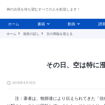
神の出現を待ち望むすべての人を歓迎します！
ホーム
書籍
動画
讃
ホーム
福音の証し
主の再臨を迎える
その日、空は特に
2018年4月16日
注：著者は、牧師達により伝えられてきた「信