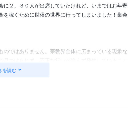
会に２、３０人が出席していたけれど、いまではお年寄
金を稼ぐために世俗の世界に行ってしまいました！集会
。
ものではありません。宗教界全体に広まっている現象な
で見つけられず、不正な行いが絶えず発生していること
さに、神殿が家畜を売ったりお金のやり取りをしたりす
きを読む
じなのです。そうなったのは、神がすでに神殿で働きを
受肉
なさり、神殿の外で働きの新たな段階をなさったか
姉妹はこう続けました。
26節には次のように書いてあります。