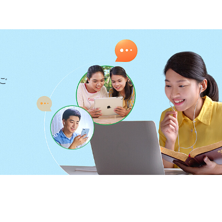
ひらめき渡るように、人の子もその日には同じようであ
またこの時代の人々に捨てられねばならない。そして、
とが起るであろう
』
すか」
ご
み、「姉妹、聖書に書いてあるこの聖句は、主の到来に
すると姉妹はこう答えました。
ます。しかし、あの遠い昔の時代における主イエスの到
りの日における主の到来を指しているのです。と言うの
起きるかをとても明確に預言なさっているからです。姉
、否定的で弱い状態になっています。それは、神が再び
す。神の働きは前進しており、神の新たな働きに従わな