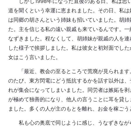
しかし1998年になった直後のある日、私は思
道を聞くという幸運に恵まれました。その日、私は
は同郷の胡さんという姉妹も招いていました。胡姉
た。主を信じる私の遠い親戚も来ているんです。一
なずきました。程なくして、胡姉妹が親戚の人を連
した様子で挨拶しました。私は彼女と初対面でした
女はこう言いました。
「最近、教会の至るところで荒廃が見られます
のたび、東方閃電にどう抵抗するかを話す以外は、
れが集会になってしまいました。同労者は嫉妬を剥
が極めて独善的になり、他人の言うことに耳を貸し
ました。多くの人が主のもとを離れ、お金を稼ごう
私も心の奥底で同じように感じ、うなずきなが