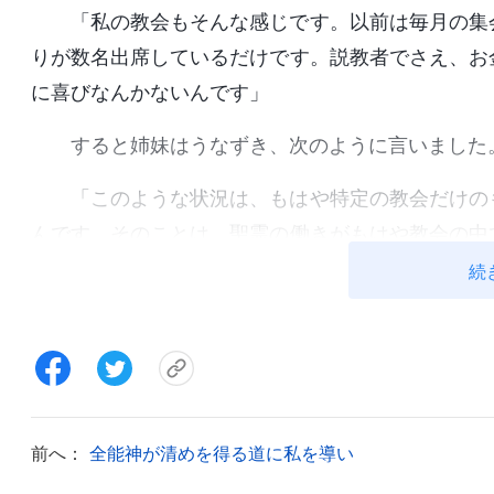
「私の教会もそんな感じです。以前は毎月の集
りが数名出席しているだけです。説教者でさえ、お
に喜びなんかないんです」
すると姉妹はうなずき、次のように言いました
「このような状況は、もはや特定の教会だけの
んです。そのことは、聖霊の働きがもはや教会の中
を示しています。これは主の再臨のしるしです。ま
続
る場所になってしまった、律法の時代の終わりと同
行なうのをやめられ、その代わりに主イエスとして
らです」
私は熱心に耳を傾け何度も頷きました。そして
前へ：
全能神が清めを得る道に私を導い
「姉妹、『ルカによる福音書』17章24節から